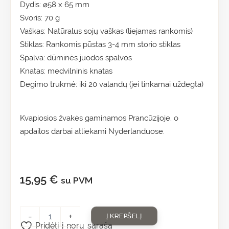
Dydis: ⌀58 x 65 mm
Svoris: 70 g
Vaškas: Natūralus sojų vaškas (liejamas rankomis)
Stiklas: Rankomis pūstas 3-4 mm storio stiklas
Spalva: dūminės juodos spalvos
Knatas: medvilninis knatas
Degimo trukmė: iki 20 valandų (jei tinkamai uždegta)
Kvapiosios žvakės gaminamos Prancūzijoje, o
apdailos darbai atliekami Nyderlanduose.
15,95
€
su PVM
-
+
Į KREPŠELĮ
Pridėti į norų sąrašą