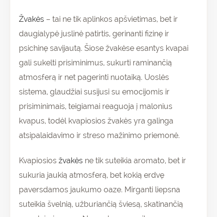
Žvakės
– tai ne tik aplinkos apšvietimas, bet ir
daugialypė juslinė patirtis, gerinanti fizinę ir
psichinę savijautą. Šiose žvakėse esantys kvapai
gali sukelti prisiminimus, sukurti raminančią
atmosferą ir net pagerinti nuotaiką. Uoslės
sistema, glaudžiai susijusi su emocijomis ir
prisiminimais, teigiamai reaguoja į malonius
kvapus, todėl kvapiosios žvakės yra galinga
atsipalaidavimo ir streso mažinimo priemonė.
Kvapiosios
žvakės
ne tik suteikia aromato, bet ir
sukuria jaukią atmosferą, bet kokią erdvę
paversdamos jaukumo oaze. Mirganti liepsna
suteikia švelnią, užburiančią šviesą, skatinančią