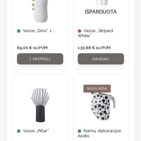
IŠPARDUOTA
Vazos „Dino” 1
Vazos „Striped
White”
69,00
€
su PVM
130,68
€
su PVM
Į KREPŠELĮ
DAUGIAU
Original
Current
price
price
was:
is:
NUOLAIDA
56,90 €.
39,83 €.
Vazos „Pillar”
Namų dekoracijos
Ąsotis