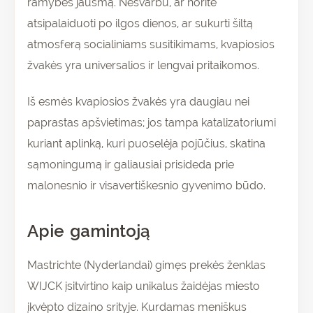
ramybės jausmą. Nesvarbu, ar norite
atsipalaiduoti po ilgos dienos, ar sukurti šiltą
atmosferą socialiniams susitikimams, kvapiosios
žvakės yra universalios ir lengvai pritaikomos.
Iš esmės kvapiosios žvakės yra daugiau nei
paprastas apšvietimas; jos tampa katalizatoriumi
kuriant aplinką, kuri puoselėja pojūčius, skatina
sąmoningumą ir galiausiai prisideda prie
malonesnio ir visavertiškesnio gyvenimo būdo.
Apie gamintoją
Mastrichte (Nyderlandai) gimęs prekės ženklas
WIJCK įsitvirtino kaip unikalus žaidėjas miesto
įkvėpto dizaino srityje. Kurdamas meniškus