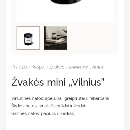
Pradžia
Kvapai
Žvakės
/
/
/ Žvakės mini „Vilnius”
Žvakės mini „Vilnius”
Viršutinės natos: apelsinai, greipfrutai ir rabarbarai
Širdies natos: smulkūs grūdai ir žiedai
Bazinės natos: pačiulis ir kedras