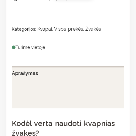
Kvapai
Visos prekės
Žvakės
Kategorijos:
,
,
Turime vietoje
Aprašymas
Papildoma informacija
Atsiliepimai (0)
Kodėl verta naudoti kvapnias
žvakes?