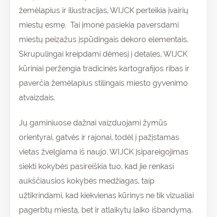
žemėlapius ir iliustracijas, WIJCK perteikia įvairių
miestų esmę. Tai įmonė pasiekia paversdami
miestų peizažus įspūdingais dekoro elementais.
Skrupulingai kreipdami dėmesį į detales, WIJCK
kūriniai peržengia tradicinės kartografijos ribas ir
paverčia žemėlapius stilingais miesto gyvenimo
atvaizdais.
Jų gaminiuose dažnai vaizduojami žymūs
orientyrai, gatvės ir rajonai, todėl į pažįstamas
vietas žvelgiama iš naujo. WIJCK įsipareigojimas
siekti kokybės pasireiškia tuo, kad jie renkasi
aukščiausios kokybės medžiagas, taip
užtikrindami, kad kiekvienas kūrinys ne tik vizualiai
pagerbtų miestą, bet ir atlaikytų laiko išbandymą.