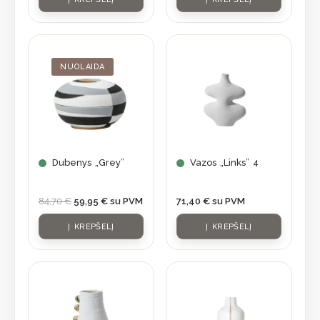
Original
Current
price
price
was:
is:
NUOLAIDA
84,70 €.
59,95 €.
Dubenys „Grey”
Vazos „Links” 4
84,70
€
59,95
€
su PVM
71,40
€
su PVM
Į KREPŠELĮ
Į KREPŠELĮ