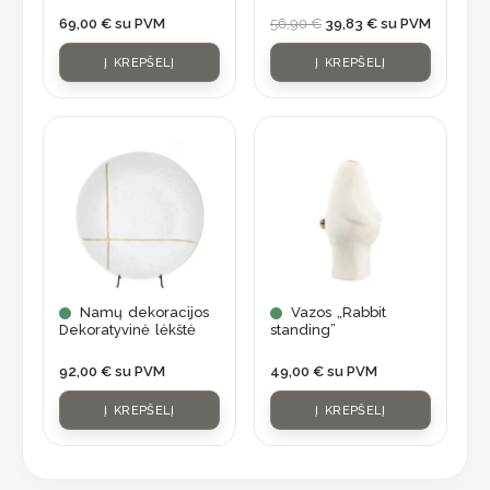
69,00
€
su PVM
56,90
€
39,83
€
su PVM
Į KREPŠELĮ
Į KREPŠELĮ
Namų dekoracijos
Vazos „Rabbit
Dekoratyvinė lėkštė
standing”
92,00
€
su PVM
49,00
€
su PVM
Į KREPŠELĮ
Į KREPŠELĮ