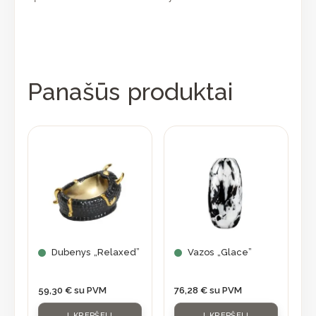
Panašūs produktai
Dubenys „Relaxed”
Vazos „Glace”
59,30
€
su PVM
76,28
€
su PVM
Į KREPŠELĮ
Į KREPŠELĮ