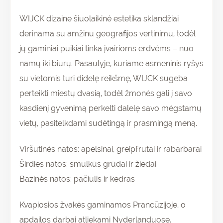
WIJCK dizaine šiuolaikinė estetika sklandžiai
derinama su amžinu geografijos vertinimu, todėl
jų gaminiai puikiai tinka įvairioms erdvėms – nuo
namų iki biurų. Pasaulyje, kuriame asmeninis ryšys
su vietomis turi didelę reikšmę, WIJCK sugeba
perteikti miestų dvasią, todėl žmonės gali į savo
kasdienį gyvenimą perkelti dalelę savo mėgstamų
vietų, pasitelkdami sudėtingą ir prasmingą meną.
Viršutinės natos: apelsinai, greipfrutai ir rabarbarai
Širdies natos: smulkūs grūdai ir žiedai
Bazinės natos: pačiulis ir kedras
Kvapiosios žvakės gaminamos Prancūzijoje, o
apdailos darbai atliekami Nyderlanduose.