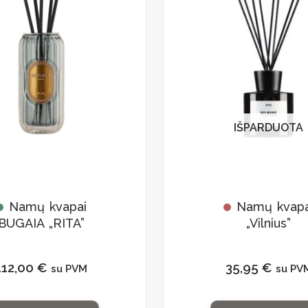
IŠPARDUOTA
Namų kvapai
Namų kvapa
BUGAIA „RITA”
„Vilnius”
112,00
€
35,95
€
su PVM
su PV