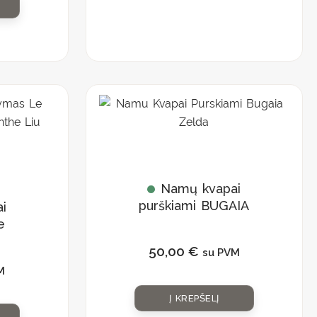
Namų kvapai
purškiami BUGAIA
i
„ZELDA”
e
ve
50,00
€
su PVM
u
M
Į KREPŠELĮ