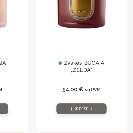
IA
Žvakės BUGAIA
„ZELDA”
54,00
€
M
su PVM
Į KREPŠELĮ