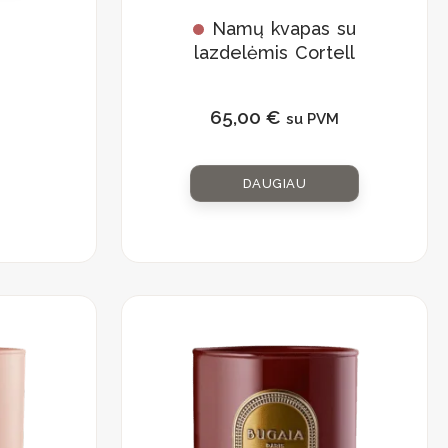
Namų kvapas su
lazdelėmis Cortell
05
65,00
€
su PVM
DAUGIAU