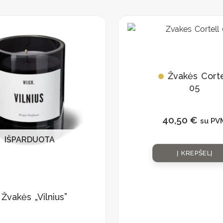
Žvakės Corte
05
40,50
€
su PV
IŠPARDUOTA
Į KREPŠELĮ
Žvakės „Vilnius”