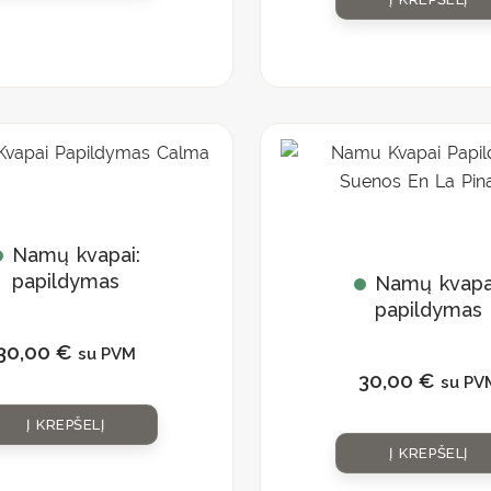
Namų kvapai:
papildymas
Namų kvapa
„Calma”
papildymas
„Suenos En L
30,00
€
su PVM
Pinada”
30,00
€
su PV
Į KREPŠELĮ
Į KREPŠELĮ