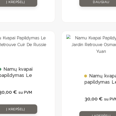
Į KREPŠELĮ
DAUGIAU
Namų kvapai
papildymas Le
Namų kvapa
ardin Retrouve
papildymas L
Cuir de Russie”
Jardin Retrou
30,00
€
su PVM
„Osmanthe Li
30,00
€
su PV
Yuan”
Į KREPŠELĮ
Į KREPŠELĮ