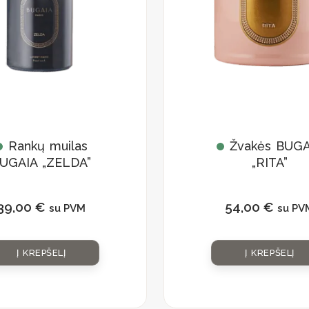
Rankų muilas
Žvakės BUGA
UGAIA „ZELDA”
„RITA”
39,00
€
54,00
€
su PVM
su PV
Į KREPŠELĮ
Į KREPŠELĮ