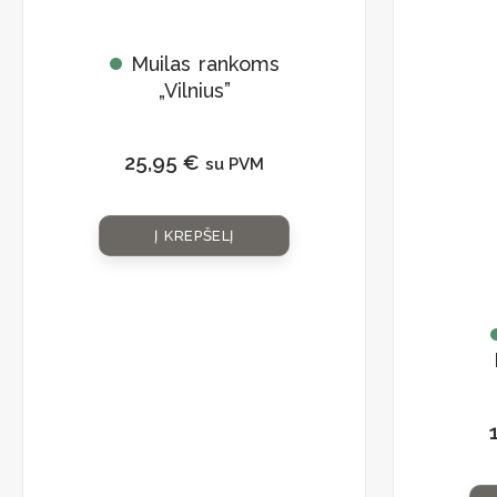
Muilas rankoms
„Vilnius”
25,95
€
su PVM
Į KREPŠELĮ