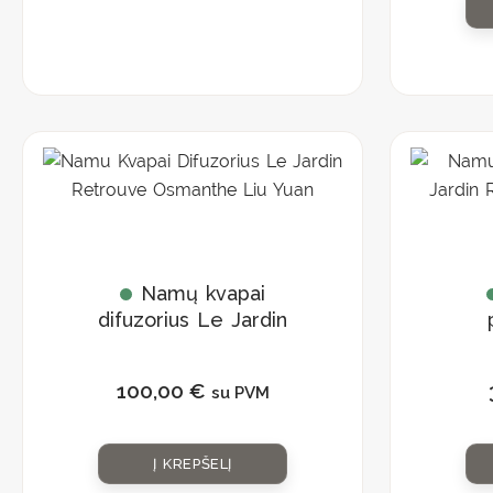
Namų kvapai
difuzorius Le Jardin
Retrouve
J
„Osmanthe Liu
„
100,00
€
su PVM
Yuan”
Į KREPŠELĮ