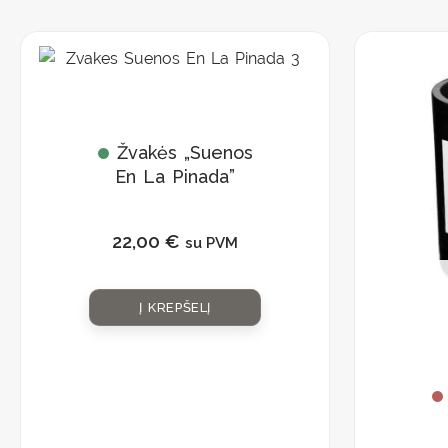
Žvakės „Suenos
En La Pinada”
22,00
€
su PVM
Į KREPŠELĮ