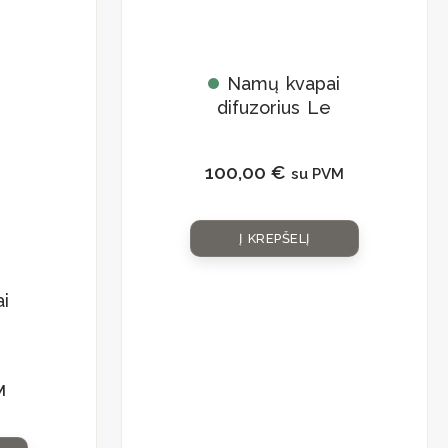
Namų kvapai
difuzorius Le
Jardin Retrouve
„Cuir de Russie”
100,00
€
su PVM
Į KREPŠELĮ
i
M