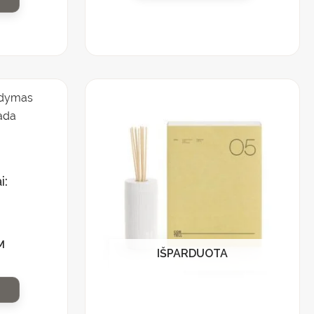
i:
a
M
IŠPARDUOTA