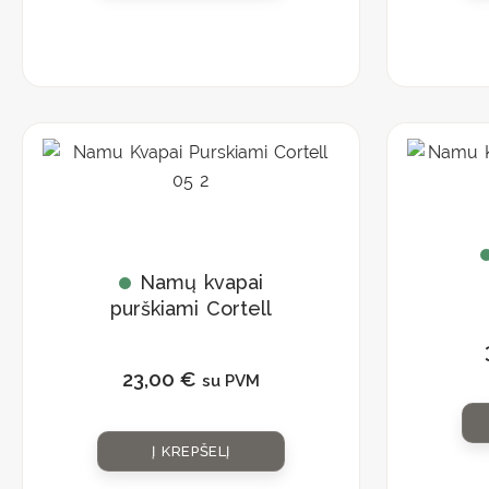
Namų kvapai
purškiami Cortell
05
23,00
€
su PVM
Į KREPŠELĮ