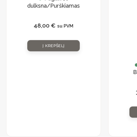
dulksna/Purškiamas
tekstilės kvapas
„Eau des Délices”
48,00
€
su PVM
Į KREPŠELĮ
B