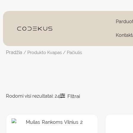
Pereiti
prie
turinio
Parduo
Kontakt
Pradžia
/ Produkto Kvapas / Pačiulis
Rodomi visi rezultatai: 24
FIltrai