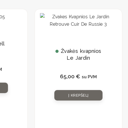
ll
Žvakės kvapnios
Le Jardin
Retrouve „Cuir de
M
Russie”
65,00
€
su PVM
Į KREPŠELĮ