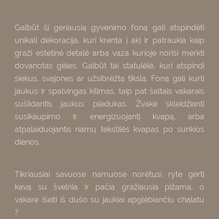
Galbūt šį geriausią gyvenimo foną gali atspindėti
unikali dekoracija, kuri krenta į akį ir patraukia kaip
graži estetinė detalė arba vaza kurioje norisi merkti
dovanotas gėles. Galbūt tai statulėlė, kuri atspindi
siekus, svajones ar užsibrėžtą tikslą. Foną gali kurti
jaukus ir spalvingas kilimas, taip pat šaltais vakarais
sušildantis jaukus pledukas. Žvakė skleidžianti
susikaupimo ir energizuojantį kvapą, arba
atpalaiduojantis namų tekstilės kvapas po sunkios
dienos.
Tikriausiai savuose namuose norėtųsi ryte gerti
kavą su švelnia ir pačia gražiausia pižama, o
vakare išeiti iš dušo su jaukiai apglėbiančiu chalatu
?