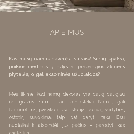
APIE MUS
Kas mūsų namus paverčia savais? Sienų spalva,
puikios medinės grindys ar prabangios akmens
plytelės, o gal aksominės užuolaidos?
Mes tikime, kad namų dekoras yra daug daugiau
nei gražūs žurnalai ar paveikslėliai. Namai, gali
formuoti jus, pasakoti jūsų istoriją, požiūrį, vertybes,
estetinį suvokimą, taip pat daryti įtaką jūsų
nuotaikai ir atspindėti jus pačius – parodyti kas
esate jūs.