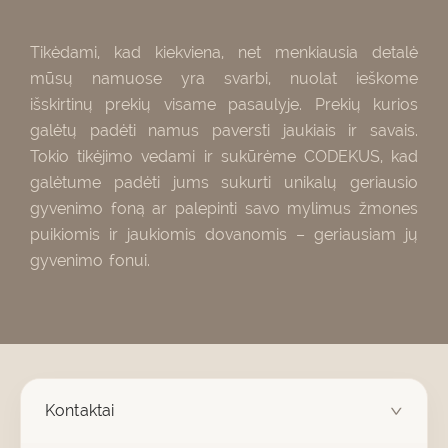
Tikėdami, kad kiekviena, net menkiausia detalė
mūsų namuose yra svarbi, nuolat ieškome
išskirtinų prekių visame pasaulyje. Prekių kurios
galėtų padėti namus paversti jaukiais ir savais.
Tokio tikėjimo vedami ir sukūrėme CODEKUS, kad
galėtume padėti jums sukurti unikalų geriausio
gyvenimo foną ar palepinti savo mylimus žmones
puikiomis ir jaukiomis dovanomis – geriausiam jų
gyvenimo fonui.
Kontaktai