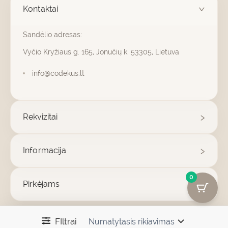
Kontaktai
Sandėlio adresas:
Vyčio Kryžiaus g. 165, Jonučių k. 53305, Lietuva
info@codekus.lt
Rekvizitai
Informacija
0
Pirkėjams
F
I
FIltrai