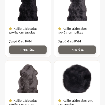
Kailio užtiesalas
Kailio užtiesalas
50×85 cm juodas
50×85 cm pilkas
79,90
€
su PVM
79,90
€
su PVM
Į KREPŠELĮ
Į KREPŠELĮ
Kailio užtiesalas
Kailio užtiesalas ø35
50×85 cm rudas
cm juodas