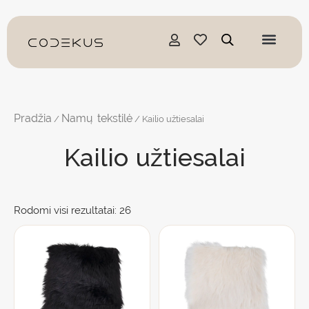
Pereiti
prie
turinio
Pradžia
Namų tekstilė
/
/ Kailio užtiesalai
Kailio užtiesalai
Rodomi visi rezultatai: 26