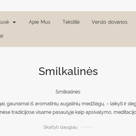
tuvė
Apie Mus
Tekstilė
Verslo dovanos
ai
Smilkalinės
Smilkalinės
agai, gaunamai iš aromatinių augalinių medžiagų, – laikyti ir 
rinėse tradicijose visame pasaulyje kaip apsivalymo, meditacijo
Skaityti daugiau
Funkcionalumas leidžiantis atsipalaiduoti