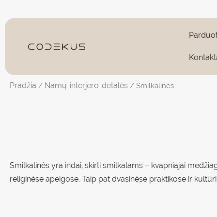
Pereiti
prie
turinio
Parduo
Kontakt
Pradžia
Namų interjero detalės
/
/ Smilkalinės
Smilkalinės yra indai, skirti smilkalams – kvapniajai medži
religinėse apeigose. Taip pat dvasinėse praktikose ir kultū