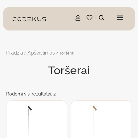
Pereiti
prie
turinio
Pradžia
Apšvietimas
/
/ Toršerai
Toršerai
Rodomi visi rezultatai: 2