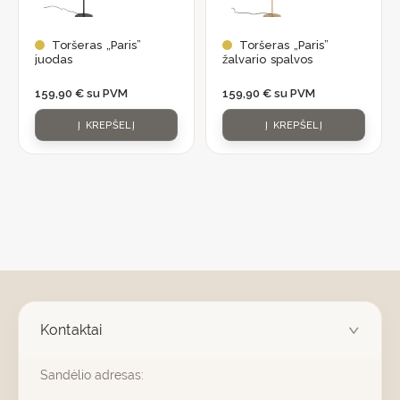
Toršeras „Paris”
Toršeras „Paris”
juodas
žalvario spalvos
159,90
€
su PVM
159,90
€
su PVM
Į KREPŠELĮ
Į KREPŠELĮ
Kontaktai
Sandėlio adresas: