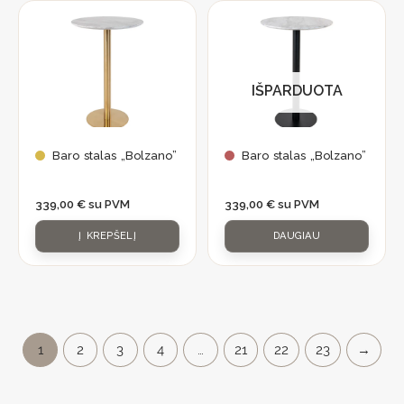
IŠPARDUOTA
Baro stalas „Bolzano”
Baro stalas „Bolzano”
339,00
€
su PVM
339,00
€
su PVM
Į KREPŠELĮ
DAUGIAU
1
2
3
4
…
21
22
23
→