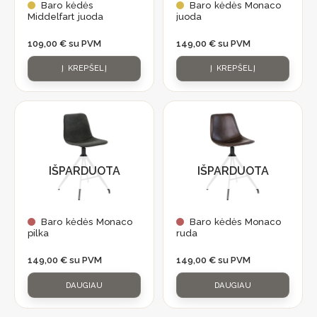
Baro kėdės
Baro kėdės Monaco
Middelfart juoda
juoda
109,00
€
su PVM
149,00
€
su PVM
Į KREPŠELĮ
Į KREPŠELĮ
IŠPARDUOTA
IŠPARDUOTA
Baro kėdės Monaco
Baro kėdės Monaco
pilka
ruda
149,00
€
su PVM
149,00
€
su PVM
DAUGIAU
DAUGIAU