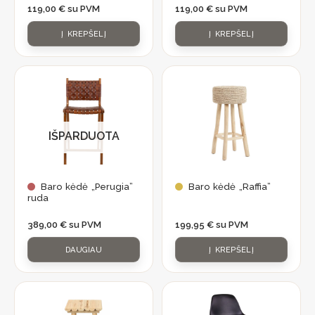
119,00
€
su PVM
119,00
€
su PVM
Į KREPŠELĮ
Į KREPŠELĮ
IŠPARDUOTA
Baro kėdė „Perugia”
Baro kėdė „Raffia”
ruda
389,00
€
su PVM
199,95
€
su PVM
DAUGIAU
Į KREPŠELĮ
Prenumeruokite
ir gaukite
pirmam
15% nuolaidą