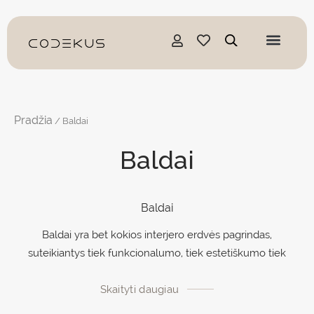
Pereiti
prie
turinio
Pradžia
/ Baldai
Baldai
Baldai
Baldai yra bet kokios interjero erdvės pagrindas,
suteikiantys tiek funkcionalumo, tiek estetiškumo tiek
namams, tiek biurams, tiek viešosioms erdvėms. Nuo
Skaityti daugiau
sėdimų vietų ir daiktų laikymo sprendimų iki stalų ir
aksesuarų. Jie vaidina lemiamą vaidmenį formuojant