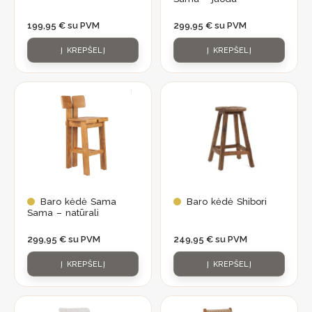
199,95
€
su PVM
299,95
€
su PVM
Į KREPŠELĮ
Į KREPŠELĮ
Baro kėdė Sama
Baro kėdė Shibori
Sama – natūrali
299,95
€
su PVM
249,95
€
su PVM
Į KREPŠELĮ
Į KREPŠELĮ