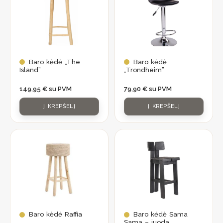
pirkinių krepšeliui!
Baro kėdė „The
Baro kėdė
PRENUMERUOTI
Island”
„Trondheim”
149,95
€
su PVM
79,90
€
su PVM
Į KREPŠELĮ
Į KREPŠELĮ
Baro kėdė Raffia
Baro kėdė Sama
Sama – juoda