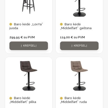
formuojant interjero erdvių funkcionalumą, estetiką ir
asmenybę. Baldai gali suteikti komfortą, paramą ir
organizuotumą, taip pat didinti vizualinį patrauklumą ir
asmeninę išraišką, todėl baldai yra nepakeičiamas bet
Baro kėdė „LovYa”
Baro kėdė
kokios gerai suplanuotos ir kviečiančios aplinkos
juoda
„Middelfart” geltona
komponentas.
299,95
€
su PVM
119,00
€
su PVM
Į KREPŠELĮ
Į KREPŠELĮ
Baro kėdė
Baro kėdė
„Middelfart” pilka
„Middelfart” ruda