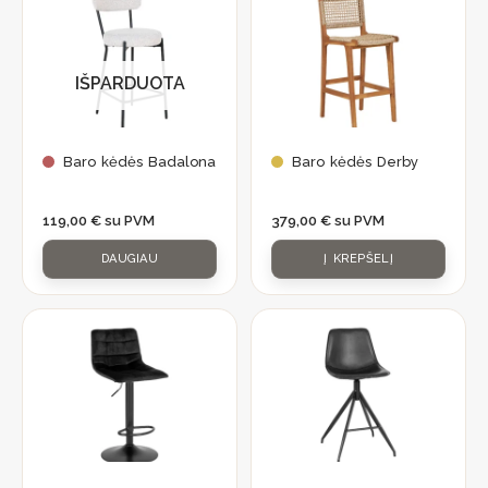
IŠPARDUOTA
Baro kėdės Badalona
Baro kėdės Derby
119,00
€
su PVM
379,00
€
su PVM
DAUGIAU
Į KREPŠELĮ