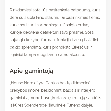
Rinkdamiesi sofa, jūs pasirenkate patogumą, kuris
dera su šiuolaikiniu stiliumi. Tai pasirinkimas tiems,
kurie nori kurti harmoningą ir išbaigtą erdvę,
kurioje kiekviena detalė turi savo prasmę. Sofa
sujungia kokybę, formą ir funkciją į vieną išskirtinį
baldo sprendimą, kuris pranoksta lūkesčius ir
ilgainiui tampa mėgstamu namų akcentu.
Apie gamintoją
„House Nordic“ yra Danijos baldų didmeninės
prekybos įmonė, besidominti baldais ir interjero
gaminiais. Įmonė buvo įkurta 2017 m., o jų sandėlis
įsikūręs Soendersoe, šiaurinėje Funeno dalyje.