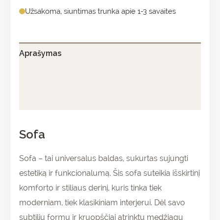
Užsakoma, siuntimas trunka apie 1-3 savaites
Aprašymas
Papildoma informacija
Atsiliepimai (0)
Sofa
Sofa – tai universalus baldas, sukurtas sujungti
estetiką ir funkcionalumą. Šis sofa suteikia išskirtinį
komforto ir stiliaus derinį, kuris tinka tiek
moderniam, tiek klasikiniam interjerui. Dėl savo
subtilių formų ir kruopščiai atrinktų medžiagų