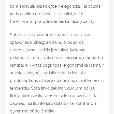
sofa spinduliuoja kokybe ir elegancija. Tai baldas,
kuris papildo erdvę ne tik vizualiai, bet ir
funkcionaliai, praturtindamas kasdienę patirtį.
Sofa išsiskiria švariomis linijomis, neutraliomis
spalvomis ir išbaigtu dizainu. Šios sofos
universalumas leidžia jį pritaikyti įvairiose
patalpose – nuo svetainės iki miegamojo ar darbo
kambario. Tvirtas pagrindas, ergonomiška forma ir
aukštos kokybės apdaila sukuria ilgalaikį
produktą, kuris išlieka aktualus nepaisant kintančių
tendencijų. Sofa tinka tiek individualiam poilsiui,
tiek jaukiems vakarams su šeima ar svečiais. Tai
daugiau nei tik interjero detalė – tai komforto ir
gyvenimo būdo išraiška.