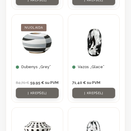
Į KREPŠELĮ
Į KREPŠELĮ
Original
Current
price
price
was:
is:
NUOLAIDA
84,70 €.
59,95 €.
Dubenys „Grey”
Vazos „Glace”
84,70
€
59,95
€
su PVM
71,40
€
su PVM
Į KREPŠELĮ
Į KREPŠELĮ