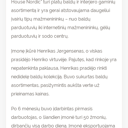
House Nordic“ turi platų baldų ir interjero gaminių
asortimentą ir yra gerai atstovaujama daugeliui
įvairių tipų mažmenininkų – nuo baldų
parduotuvių iki internetinių mažmenininkų, gėlių
parduotuvių ir sodo centrų.
Įmonę įkūrė Henrikas Jørgensenas, o viskas
prasidėjo Henriko virtuvėje. Pajutęs, kad rinkoje yra
nepatenkinta paklausa, Henrikas pradėjo rinkti
nedidelę baldų kolekciją. Buvo sukurtas baldų
asortimentas, pasižymintis aukšta verte už
prieinamas kainas.
Po 6 mėnesių buvo įdarbintas pirmasis
darbuotojas, o šiandien įmonė turi 50 žmonių,
dirbančių visą darbo dieną. Įmonė eksportuojama