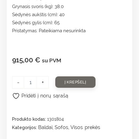
Grynasis svoris (kg): 38.0
Sėdynės aukštis (cm): 40
Sėdynės gylis (cm): 65
Pristatymas: Pateikiama nesurinkta
915,00
€
su PVM
-
+
Į KREPŠELĮ
Pridėti į norų sąrašą
Produkto kodas:
1301804
Baldai
Sofos
Visos prekės
Kategorijos:
,
,