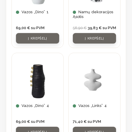
Vazos „Dino” 1
Namų dekoracijos
Ąsotis
69,00
€
su PVM
56,90
€
39,83
€
su PVM
Į KREPŠELĮ
Į KREPŠELĮ
Vazos „Dino” 4
Vazos „Links” 4
69,00
€
su PVM
71,40
€
su PVM