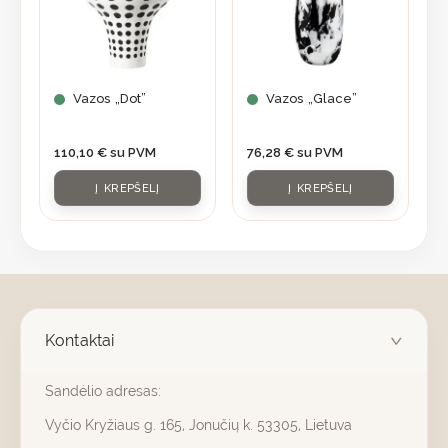
Vazos „Dot”
Vazos „Glace”
110,10
€
su PVM
76,28
€
su PVM
Į KREPŠELĮ
Į KREPŠELĮ
Kontaktai
Sandėlio adresas:
Vyčio Kryžiaus g. 165, Jonučių k. 53305, Lietuva