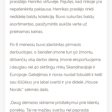
prasidėjo Henriko virtuvėje. Pajutęs, kad rinkoje yra
nepatenkinta paklausa, Henrikas pradėjo rinkti
nedidelę baldų kolekciją. Buvo sukurtas baldų
asortimentas, pasižymintis aukšta verte už
prieinamas kainas.
Po 6 mėnesių buvo įdarbintas pirmasis
darbuotojas, o šiandien įmonė turi 50 žmonių,
dirbančių visą darbo dieną. Įmonė eksportuojama
į daugiau nei 40 skirtingų rinkų Skandinavijoje ir
Europoje. Gebėjimas ir noras nuolat tobulėti ir kelti
sau iššūkius yra labai svarbi ir yra didelė „House
Nordic“ sėkmės dalis.
„Daug dėmesio skiriame prisitaikymui prie klientų
poreikių. Tai ne mažiau svarbu nei paprasta