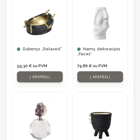
Dubenys „Relaxed”
Namų dekoracijos
„Faces”
59,30
€
su PVM
79,86
€
su PVM
Į KREPŠELĮ
Į KREPŠELĮ