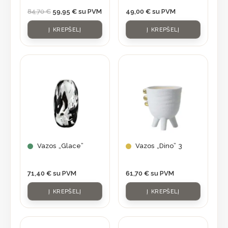
84,70
€
59,95
€
su PVM
49,00
€
su PVM
Į KREPŠELĮ
Į KREPŠELĮ
Vazos „Glace”
Vazos „Dino” 3
71,40
€
su PVM
61,70
€
su PVM
Į KREPŠELĮ
Į KREPŠELĮ