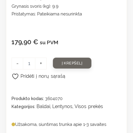
Grynasis svoris (kg): 9.9
Pristatymas: Pateikiama nesurinkta
179,90
€
su PVM
-
+
Į KREPŠELĮ
Pridėti į norų sąrašą
Produkto kodas:
3604070
Baldai
Lentynos
Visos prekės
Kategorijos:
,
,
Užsakoma, siuntimas trunka apie 1-3 savaites