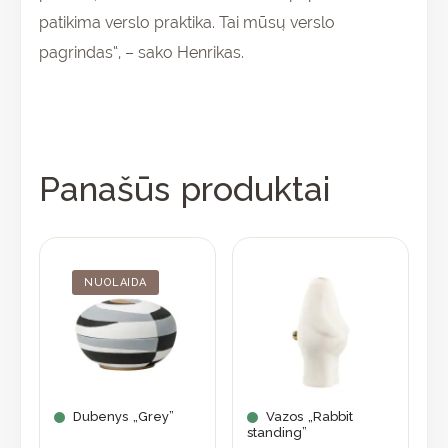
patikima verslo praktika. Tai mūsų verslo
pagrindas“, – sako Henrikas.
Panašūs produktai
Original
Current
price
price
was:
is:
NUOLAIDA
84,70 €.
59,95 €.
Dubenys „Grey”
Vazos „Rabbit
standing”