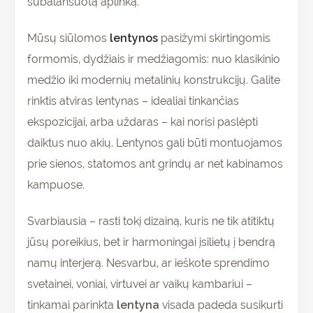
subalansuotą aplinką.
Mūsų siūlomos
lentynos
pasižymi skirtingomis
formomis, dydžiais ir medžiagomis: nuo klasikinio
medžio iki modernių metalinių konstrukcijų. Galite
rinktis atviras lentynas – idealiai tinkančias
ekspozicijai, arba uždaras – kai norisi paslėpti
daiktus nuo akių. Lentynos gali būti montuojamos
prie sienos, statomos ant grindų ar net kabinamos
kampuose.
Svarbiausia – rasti tokį dizainą, kuris ne tik atitiktų
jūsų poreikius, bet ir harmoningai įsilietų į bendrą
namų interjerą. Nesvarbu, ar ieškote sprendimo
svetainei, voniai, virtuvei ar vaikų kambariui –
tinkamai parinkta
lentyna
visada padeda susikurti