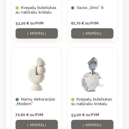
Kvepalų buteliukas
Vazos „Dino” 6
su natūraliu kristalu
53,20
€
su PVM
61,70
€
su PVM
Į KREPŠELĮ
Į KREPŠELĮ
Namų dekoracijos
Kvepalų buteliukas
„Modern”
su natūraliu kristalu
72,60
€
su PVM
53,20
€
su PVM
Į KREPŠELĮ
Į KREPŠELĮ