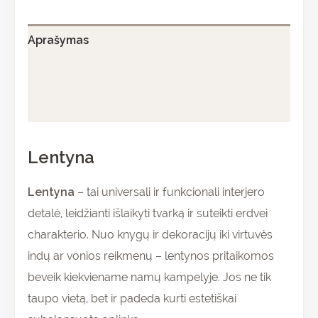
Aprašymas
Papildoma informacija
Atsiliepimai (0)
Lentyna
Lentyna
– tai universali ir funkcionali interjero
detalė, leidžianti išlaikyti tvarką ir suteikti erdvei
charakterio. Nuo knygų ir dekoracijų iki virtuvės
indų ar vonios reikmenų – lentynos pritaikomos
beveik kiekviename namų kampelyje. Jos ne tik
taupo vietą, bet ir padeda kurti estetiškai