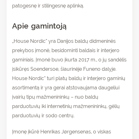
patogesnę ir stilingesnę aplinką.
Apie gamintoją
„House Nordic“ yra Danijos baldų didmeninės
prekybos įmonė, besidominti baldais ir interjero
gaminiais. Įmonė buvo įkurta 2017 m., o jų sandėlis
įsikūręs Soendersoe, šiaurinėje Funeno dalyje.
House Nordic“ turi platų baldų ir interjero gaminių
asortimentą ir yra gerai atstovaujama daugeliui
įvairių tipų mažmenininkų – nuo baldų
parduotuvių iki internetinių mažmenininkų, gėlių
parduotuvių ir sodo centrų.
Įmonę įkūrė Henrikas Jørgensenas, o viskas