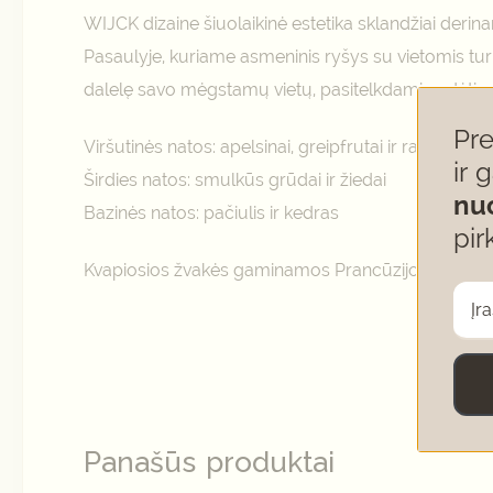
WIJCK dizaine šiuolaikinė estetika sklandžiai derin
Pasaulyje, kuriame asmeninis ryšys su vietomis tur
dalelę savo mėgstamų vietų, pasitelkdami sudėtin
Pr
Viršutinės natos: apelsinai, greipfrutai ir rabarbarai
ir 
Širdies natos: smulkūs grūdai ir žiedai
nu
Bazinės natos: pačiulis ir kedras
pir
Kvapiosios žvakės gaminamos Prancūzijoje, o apda
Panašūs produktai