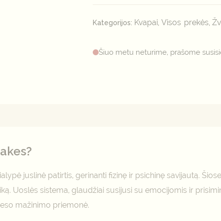
Kvapai
Visos prekės
Žv
Kategorijos:
,
,
Šiuo metu neturime, prašome susisie
mai (0)
vakes?
alypė juslinė patirtis, gerinanti fizinę ir psichinę savijautą. Ši
ką. Uoslės sistema, glaudžiai susijusi su emocijomis ir prisim
streso mažinimo priemonė.