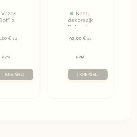
Vazos
Namų
Dot” 2
dekoracijos
Dekoratyvinė
lėkštė
3,20
€
92,00
€
su
su
PVM
PVM
Į KREPŠELĮ
Į KREPŠELĮ