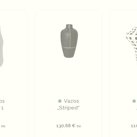
os
Vazos
 1
„Striped”
€
130,68
€
11
su
su