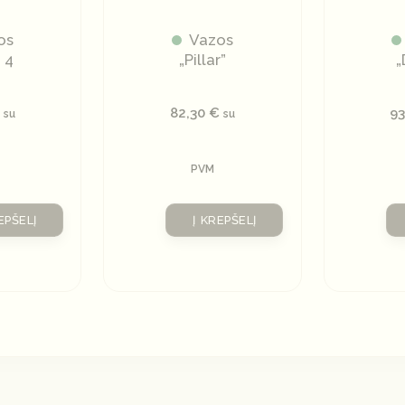
os
Vazos
 4
„Pillar”
„
82,30
€
9
su
su
PVM
EPŠELĮ
Į KREPŠELĮ