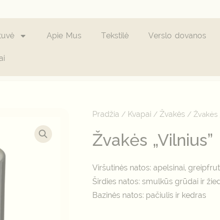
tuvė
Apie Mus
Tekstilė
Verslo dovanos
ai
Pradžia
Kvapai
Žvakės
/
/
/ Žvakės „
Žvakės „Vilnius”
Viršutinės natos: apelsinai, greipfrut
Širdies natos: smulkūs grūdai ir žie
Bazinės natos: pačiulis ir kedras