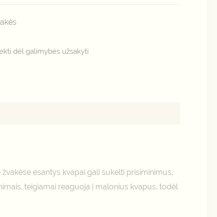
akės
kti dėl galimybės užsakyti
ose žvakėse esantys kvapai gali sukelti prisiminimus,
inimais, teigiamai reaguoja į malonius kvapus, todėl