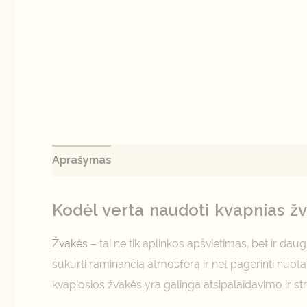
Aprašymas
Papildoma informacija
Atsiliepi
Kodėl verta naudoti kvapnias ž
Žvakės
– tai ne tik aplinkos apšvietimas, bet ir daugi
sukurti raminančią atmosferą ir net pagerinti nuotai
kvapiosios žvakės yra galinga atsipalaidavimo ir 