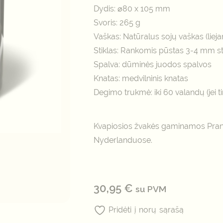
Dydis: ⌀80 x 105 mm
Svoris: 265 g
Vaškas: Natūralus sojų vaškas (lie
Stiklas: Rankomis pūstas 3-4 mm sto
Spalva: dūminės juodos spalvos
Knatas: medvilninis knatas
Degimo trukmė: iki 60 valandų (jei 
Kvapiosios žvakės gaminamos Prancū
Nyderlanduose.
30,95
€
su PVM
Pridėti į norų sąrašą