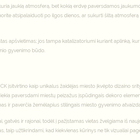
ukuria jaukią atmosferą, bet kokią erdvę paversdamos jaukumo 
rite atsipalaiduoti po ilgos dienos, ar sukurti šiltą atmosfer
as apšvietimas; jos tampa katalizatoriumi kuriant aplinką, ku
esnio gyvenimo būdo.
 įsitvirtino kaip unikalus žaidėjas miesto įkvėpto dizaino srit
siekia paversdami miestų peizažus įspūdingais dekoro element
ibas ir paverčia žemėlapius stilingais miesto gyvenimo atvaizda
gatvės ir rajonai, todėl į pažįstamas vietas žvelgiama iš nauj
 taip užtikrindami, kad kiekvienas kūrinys ne tik vizualiai pag