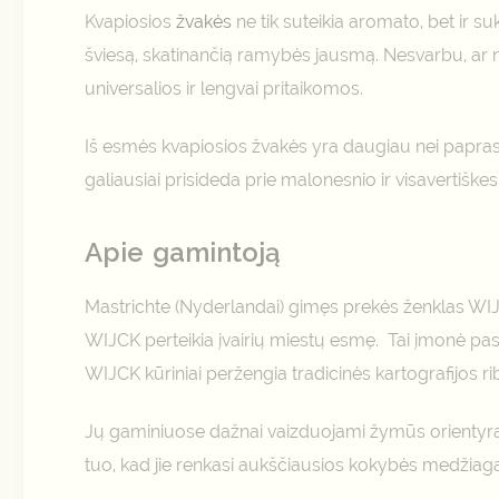
Kvapiosios
žvakės
ne tik suteikia aromato, bet ir s
šviesą, skatinančią ramybės jausmą. Nesvarbu, ar no
universalios ir lengvai pritaikomos.
Iš esmės kvapiosios žvakės yra daugiau nei paprast
galiausiai prisideda prie malonesnio ir visavertišk
Apie gamintoją
Mastrichte (Nyderlandai) gimęs prekės ženklas WIJCK
WIJCK perteikia įvairių miestų esmę. Tai įmonė pa
WIJCK kūriniai peržengia tradicinės kartografijos r
Jų gaminiuose dažnai vaizduojami žymūs orientyrai, 
tuo, kad jie renkasi aukščiausios kokybės medžiagas,