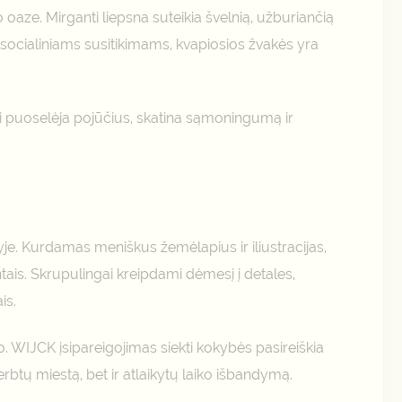
oaze. Mirganti liepsna suteikia švelnią, užburiančią
ą socialiniams susitikimams, kvapiosios žvakės yra
ri puoselėja pojūčius, skatina sąmoningumą ir
yje. Kurdamas meniškus žemėlapius ir iliustracijas,
ais. Skrupulingai kreipdami dėmesį į detales,
is.
o. WIJCK įsipareigojimas siekti kokybės pasireiškia
erbtų miestą, bet ir atlaikytų laiko išbandymą.