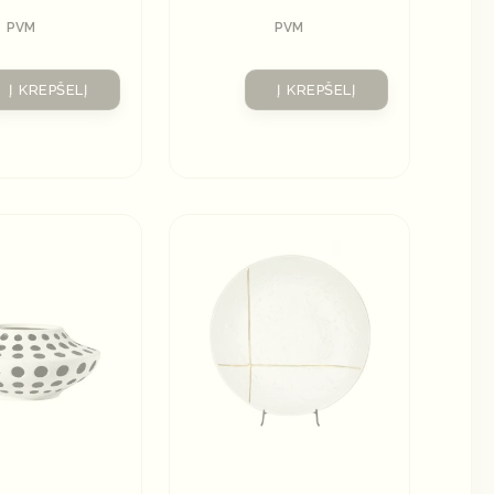
PVM
PVM
Į KREPŠELĮ
Į KREPŠELĮ