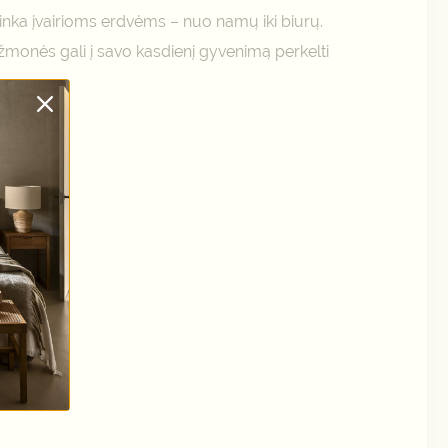
tinka įvairioms erdvėms – nuo namų iki biurų.
žmonės gali į savo kasdienį gyvenimą perkelti