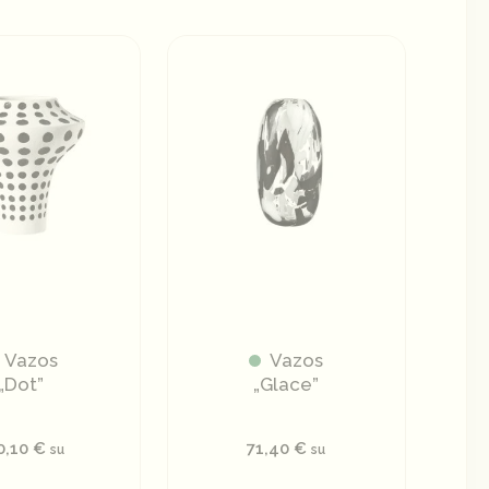
Vazos
Vazos
„Dot”
„Glace”
0,10
€
71,40
€
su
su