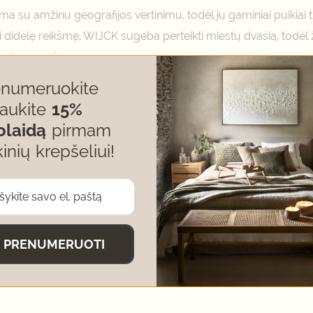
ama su amžinu geografijos vertinimu, todėl jų gaminiai puikiai 
i didelę reikšmę, WIJCK sugeba perteikti miestų dvasią, todėl 
gą ir prasmingą meną.
enumeruokite
gaukite
15%
olaidą
pirmam
kinių krepšeliui!
ilos darbai atliekami Nyderlanduose.
PRENUMERUOTI