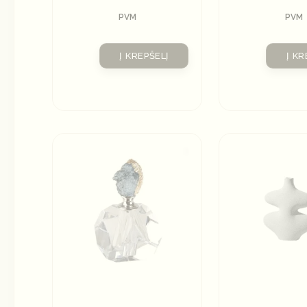
PVM
PVM
Į KREPŠELĮ
Į KR