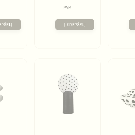
PVM
EPŠELĮ
Į KREPŠELĮ