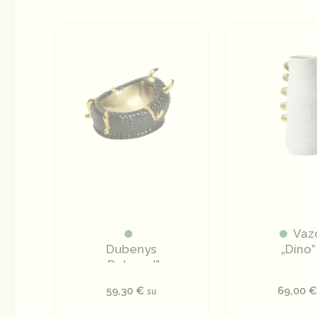
Vaz
Dubenys
„Dino”
„Relaxed”
59,30
€
69,00
su