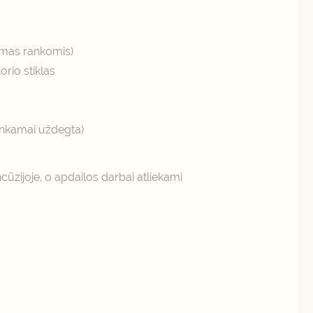
jamas rankomis)
rio stiklas
tinkamai uždegta)
zijoje, o apdailos darbai atliekami