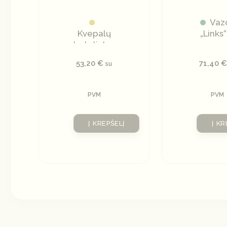
Vaz
Kvepalų
„Links”
buteliukas
su
53,20
€
71,40
€
su
natūraliu
kristalu
PVM
PVM
Į KREPŠELĮ
Į KR