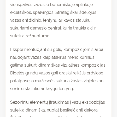
vienspalvės vazos, o bohemiškoje aplinkoje –
eklektiškos, spalvingos. Strategiškai išdėliojus
vazas ant židinio, lentynų ar kavos staliukų,
sukuriami dėmesio centrai, kurie traukia akį ir
suteikia rafinuotumo.
Eksperimentuojant su gėlių kompozicijomis arba
naudojant vazas kaip atskirus meno kūrinius,
galima sukurti dinamiškas vizualines kompozicijas.
Didelės grindų vazos gali drąsiai reikštis erdviose
patalpose, o mažesnės sukuria žavias vinjetes ant
šoninių staliukų ar knygų lentynų.
Sezoninių elementų įtraukimas į vazų ekspozicijas
suteikia dinamišką, nuolat besikeičiantį dekorą.