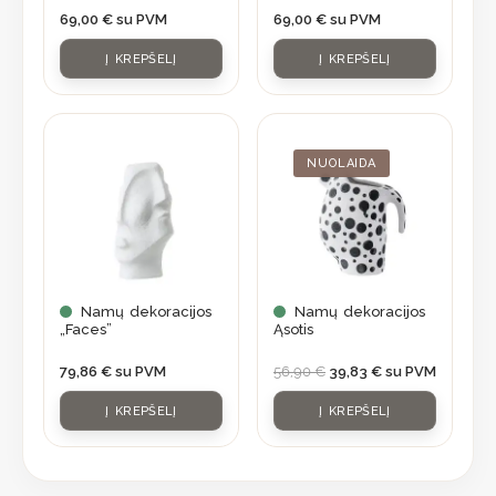
69,00
€
su PVM
69,00
€
su PVM
Į KREPŠELĮ
Į KREPŠELĮ
Original
Current
price
price
was:
is:
NUOLAIDA
56,90 €.
39,83 €.
Namų dekoracijos
Namų dekoracijos
„Faces”
Ąsotis
79,86
€
su PVM
56,90
€
39,83
€
su PVM
Į KREPŠELĮ
Į KREPŠELĮ