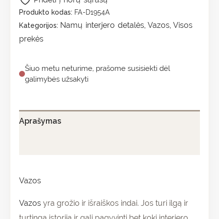
Produkto kodas:
FA-D1954A
Namų interjero detalės
Vazos
Visos
Kategorijos:
,
,
prekės
Šiuo metu neturime, prašome susisiekti dėl
galimybės užsakyti
Aprašymas
Papildoma informacija
Vazos
Vazos
yra grožio ir išraiškos indai. Jos turi ilgą ir
turtingą istoriją ir gali pagyvinti bet kokį interjero