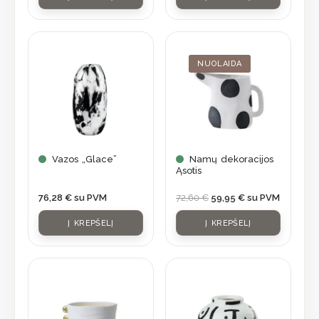
Original
Current
price
price
was:
is:
NUOLAIDA
72,60 €.
59,95 €.
Vazos „Glace”
Namų dekoracijos
Ąsotis
76,28
€
su PVM
72,60
€
59,95
€
su PVM
Į KREPŠELĮ
Į KREPŠELĮ