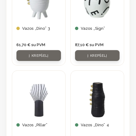
Vazos „Dino” 3
Vazos „Sign”
61,70
€
su PVM
87,10
€
su PVM
Į KREPŠELĮ
Į KREPŠELĮ
Vazos „Pillar”
Vazos „Dino” 4