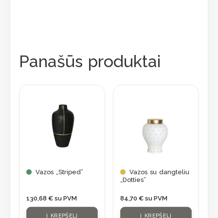
Panašūs produktai
Vazos „Striped”
Vazos su dangteliu
„Dotties”
130,68
€
su PVM
84,70
€
su PVM
Į KREPŠELĮ
Į KREPŠELĮ