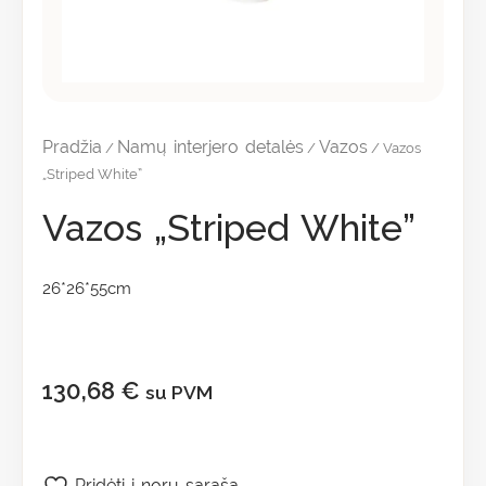
Pradžia
Namų interjero detalės
Vazos
/
/
/ Vazos
„Striped White”
Vazos „Striped White”
26*26*55cm
130,68
€
su PVM
Pridėti į norų sąrašą