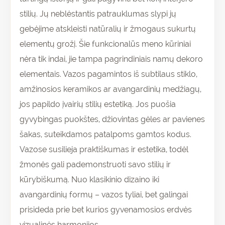
stilių. Jų neblėstantis patrauklumas slypi jų
gebėjime atskleisti natūralių ir žmogaus sukurtų
elementų grožį. Šie funkcionalūs meno kūriniai
nėra tik indai, jie tampa pagrindiniais namų dekoro
elementais. Vazos pagamintos iš subtilaus stiklo,
amžinosios keramikos ar avangardinių medžiagų,
jos papildo įvairių stilių estetiką. Jos puošia
gyvybingas puokštes, džiovintas gėles ar pavienes
šakas, suteikdamos patalpoms gamtos kodus.
Vazose susilieja praktiškumas ir estetika, todėl
žmonės gali pademonstruoti savo stilių ir
kūrybiškumą. Nuo klasikinio dizaino iki
avangardinių formų – vazos tyliai, bet galingai
prisideda prie bet kurios gyvenamosios erdvės
vizualinės harmonijos.