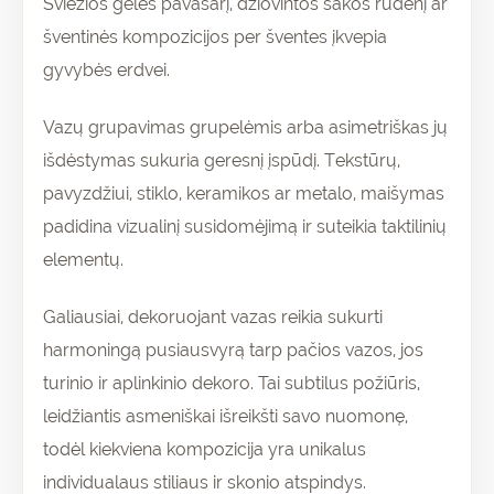
Šviežios gėlės pavasarį, džiovintos šakos rudenį ar
šventinės kompozicijos per šventes įkvepia
gyvybės erdvei.
Vazų grupavimas grupelėmis arba asimetriškas jų
išdėstymas sukuria geresnį įspūdį. Tekstūrų,
pavyzdžiui, stiklo, keramikos ar metalo, maišymas
padidina vizualinį susidomėjimą ir suteikia taktilinių
elementų.
Galiausiai, dekoruojant vazas reikia sukurti
harmoningą pusiausvyrą tarp pačios vazos, jos
turinio ir aplinkinio dekoro. Tai subtilus požiūris,
leidžiantis asmeniškai išreikšti savo nuomonę,
todėl kiekviena kompozicija yra unikalus
individualaus stiliaus ir skonio atspindys.