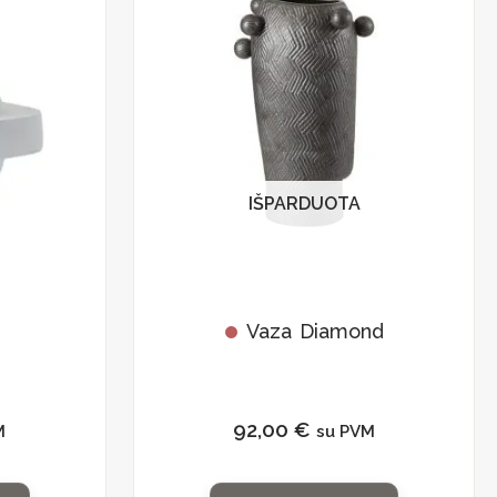
IŠPARDUOTA
Vaza Diamond
92,00
€
M
su PVM