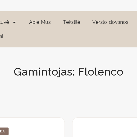
tuvė
Apie Mus
Tekstilė
Verslo dovanos
ai
Gamintojas: Flolenco
Original
Current
IDA