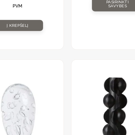
PASIRINKTI
PVM
SAVYBES
Į KREPŠELĮ