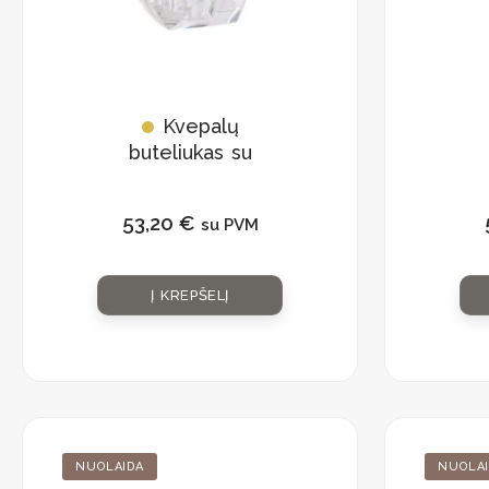
Kvepalų
buteliukas su
natūraliu kristalu
n
53,20
€
su PVM
Į KREPŠELĮ
Original
Current
NUOLAIDA
NUOLA