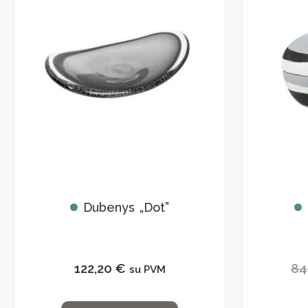
Dubenys „Dot”
122,20
€
84
su PVM