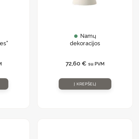
Namų
es”
dekoracijos
„Modern”
72,60
€
M
su PVM
Į KREPŠELĮ