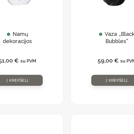
Namų
Vaza „Blac
dekoracijos
Bubbles”
tulėlė „Burbulas”
51,00
€
59,00
€
su PVM
su PV
Į KREPŠELĮ
Į KREPŠELĮ