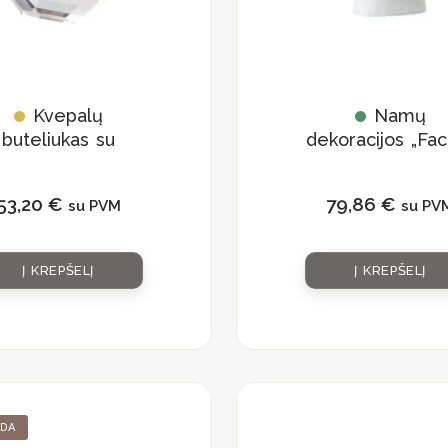
Kvepalų
Namų
buteliukas su
dekoracijos „Fac
atūraliu kristalu
53,20
€
79,86
€
su PVM
su PV
Į KREPŠELĮ
Į KREPŠELĮ
This
Original
Current
product
IDA
has