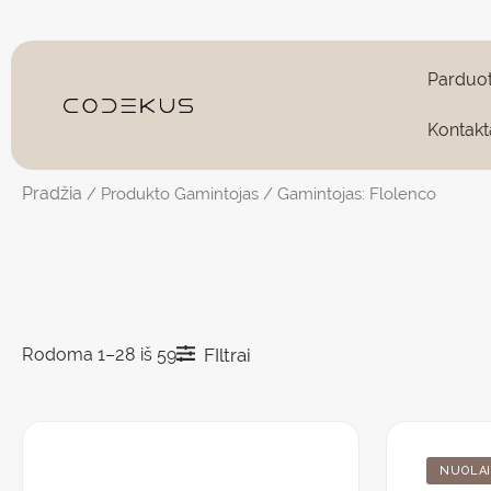
Pereiti
prie
turinio
Parduo
Kontakt
Pradžia
/ Produkto Gamintojas / Gamintojas: Flolenco
Rodoma 1–28 iš 59
FIltrai
NUOLA