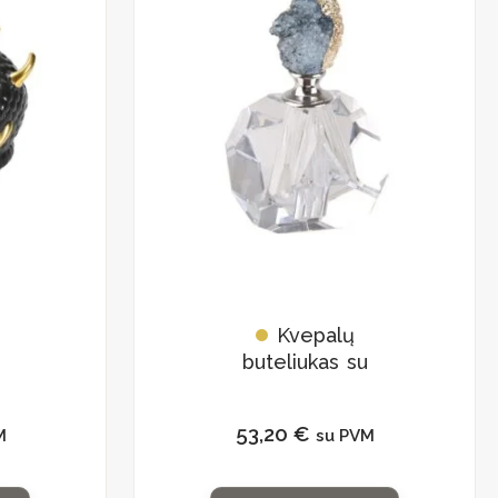
Kvepalų
buteliukas su
natūraliu kristalu
53,20
€
M
su PVM