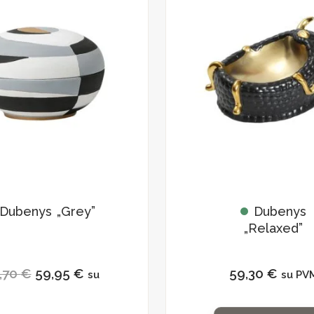
price
price
was:
is:
84,70 €.
59,95 €.
Dubenys „Grey”
Dubenys
„Relaxed”
,70
€
59,95
€
59,30
€
su
su PV