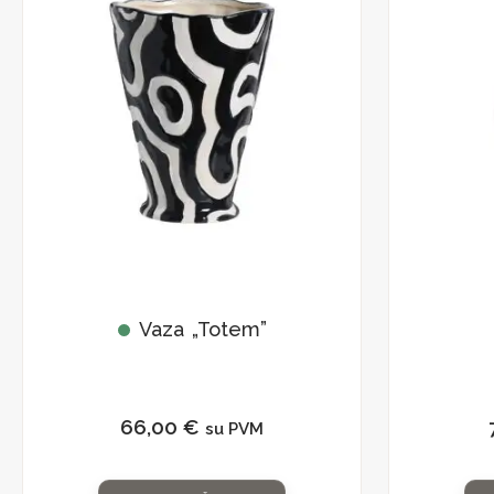
Vaza „Totem”
66,00
€
su PVM