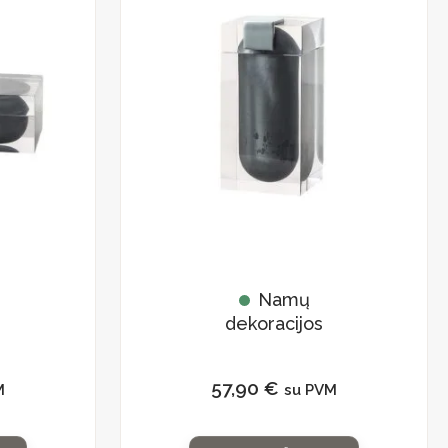
Namų
dekoracijos
dekoratyvinė
dėžutė pilka 2
57,90
€
M
su PVM