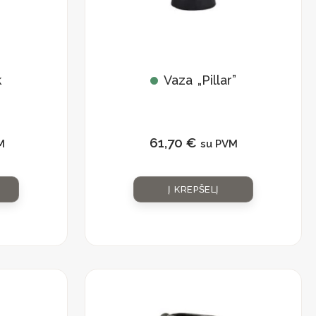
k
Vaza „Pillar”
61,70
€
M
su PVM
Į KREPŠELĮ