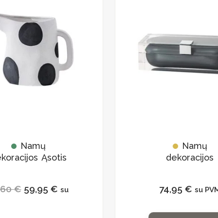
multiple
price
price
variants.
The
options
was:
is:
may
be
chosen
72,60 €.
59,95 €.
on
the
product
page
Namų
Namų
koracijos Ąsotis
dekoracijos
dekoratyvinė
dėžutė pilka
,60
€
59,95
€
74,95
€
su
su PV