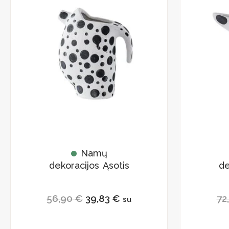
price
price
was:
is:
56,90 €.
39,83 €.
Namų
dekoracijos Ąsotis
de
56,90
€
39,83
€
72
su