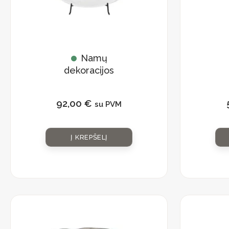
Namų
dekoracijos
Dekoratyvinė
sta
lėkštė
92,00
€
su PVM
Į KREPŠELĮ