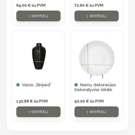
69,00
€
su PVM
72,60
€
su PVM
Į KREPŠELĮ
Į KREPŠELĮ
Vazos „Striped”
Namų dekoracijos
Dekoratyvinė lėkštė
130,68
€
su PVM
92,00
€
su PVM
Į KREPŠELĮ
Į KREPŠELĮ