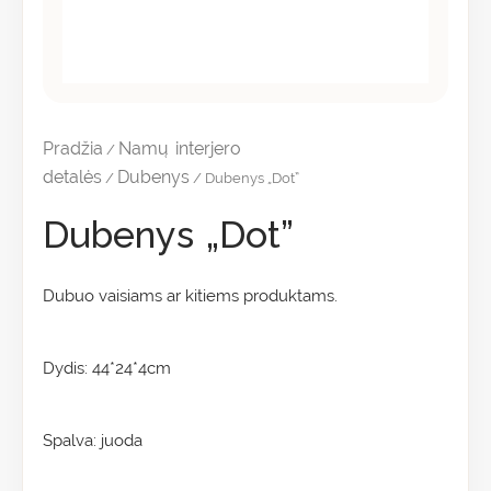
Pradžia
Namų interjero
/
detalės
Dubenys
/
/ Dubenys „Dot”
Dubenys „Dot”
Dubuo vaisiams ar kitiems produktams.
Dydis: 44*24*4cm
Spalva: juoda