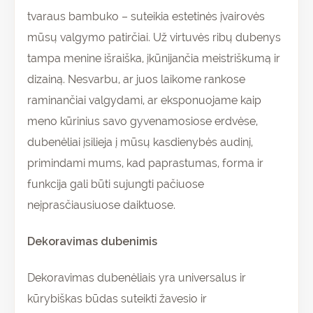
tvaraus bambuko – suteikia estetinės įvairovės
mūsų valgymo patirčiai. Už virtuvės ribų dubenys
tampa menine išraiška, įkūnijančia meistriškumą ir
dizainą. Nesvarbu, ar juos laikome rankose
raminančiai valgydami, ar eksponuojame kaip
meno kūrinius savo gyvenamosiose erdvėse,
dubenėliai įsilieja į mūsų kasdienybės audinį,
primindami mums, kad paprastumas, forma ir
funkcija gali būti sujungti pačiuose
neįprasčiausiuose daiktuose.
Dekoravimas dubenimis
Dekoravimas dubenėliais yra universalus ir
kūrybiškas būdas suteikti žavesio ir