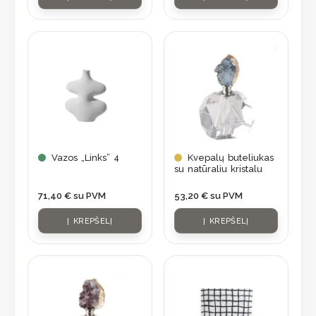
Vazos „Links” 4
Kvepalų buteliukas
su natūraliu kristalu
71,40
€
su PVM
53,20
€
su PVM
Į KREPŠELĮ
Į KREPŠELĮ