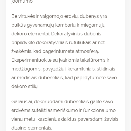
įdomumo.
Be virtuvės ir valgomojo erdvių, dubenys yra
puikūs gyvenamųjų kambarių ir miegamųjų
dekoro elementai. Dekoratyvinius dubenis
pripildykite dekoratyviniais rutuliukais ar net
žvakėmis, kad pagerintumėte atmosferą.
Eksperimentuokite su įvairiomis tekstūromis ir
medžiagomis, pavyzdžiui, keramikiniais, stikliniais
ar mediniais dubenėliais, kad papildytumėte savo
dekoro stilių.
Galiausiai, dekoruodami dubenėliais galite savo
erdvėms suteikti asmeniškumo ir funkcionalumo
vienu metu, kasdienius daiktus paversdami žaviais
dizaino elementais.