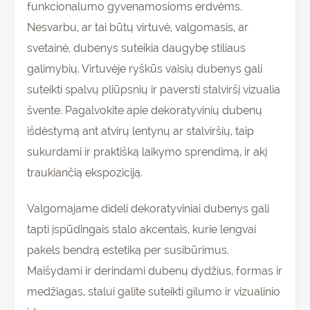
funkcionalumo gyvenamosioms erdvėms.
Nesvarbu, ar tai būtų virtuvė, valgomasis, ar
svetainė, dubenys suteikia daugybę stiliaus
galimybių. Virtuvėje ryškūs vaisių dubenys gali
suteikti spalvų pliūpsnių ir paversti stalviršį vizualia
švente. Pagalvokite apie dekoratyvinių dubenų
išdėstymą ant atvirų lentynų ar stalviršių, taip
sukurdami ir praktišką laikymo sprendimą, ir akį
traukiančią ekspoziciją.
Valgomajame dideli dekoratyviniai dubenys gali
tapti įspūdingais stalo akcentais, kurie lengvai
pakels bendrą estetiką per susibūrimus.
Maišydami ir derindami dubenų dydžius, formas ir
medžiagas, stalui galite suteikti gilumo ir vizualinio