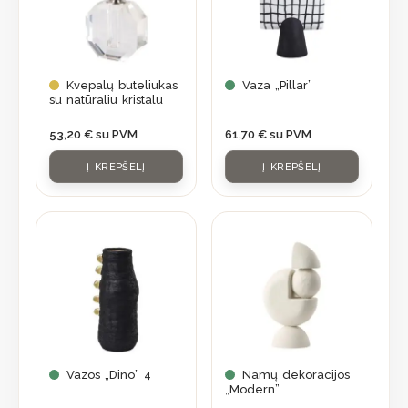
Kvepalų buteliukas
Vaza „Pillar”
su natūraliu kristalu
53,20
€
su PVM
61,70
€
su PVM
Į KREPŠELĮ
Į KREPŠELĮ
Vazos „Dino” 4
Namų dekoracijos
„Modern”