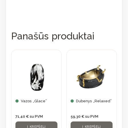
Panašūs produktai
Vazos „Glace”
Dubenys „Relaxed”
71,40
€
su PVM
59,30
€
su PVM
Į KREPŠELĮ
Į KREPŠELĮ