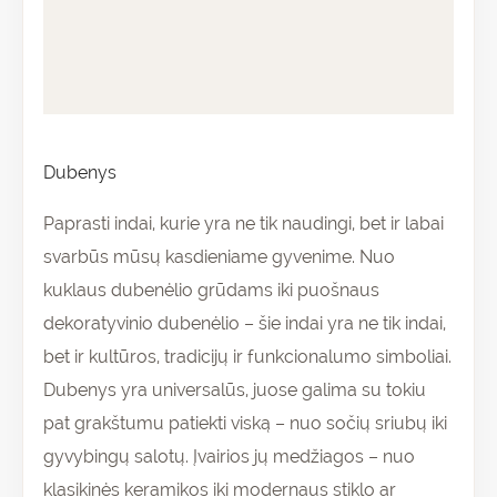
Papildoma informacija
Atsiliepimai (0)
Dubenys
Paprasti indai, kurie yra ne tik naudingi, bet ir labai
svarbūs mūsų kasdieniame gyvenime. Nuo
kuklaus dubenėlio grūdams iki puošnaus
dekoratyvinio dubenėlio – šie indai yra ne tik indai,
bet ir kultūros, tradicijų ir funkcionalumo simboliai.
Dubenys yra universalūs, juose galima su tokiu
pat grakštumu patiekti viską – nuo sočių sriubų iki
gyvybingų salotų. Įvairios jų medžiagos – nuo
klasikinės keramikos iki modernaus stiklo ar