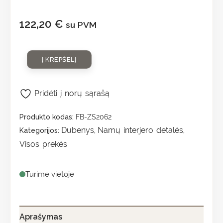
122,20
€
su PVM
Į KREPŠELĮ
Pridėti į norų sąrašą
Produkto kodas:
FB-ZS2062
Dubenys
Namų interjero detalės
Kategorijos:
,
,
Visos prekės
Turime vietoje
Aprašymas