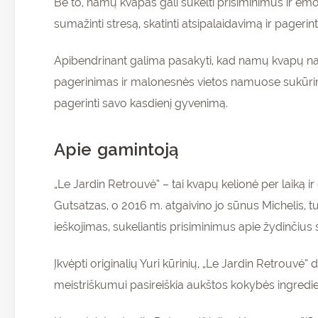
Be to, namų kvapas gali sukelti prisiminimus ir emoc
sumažinti stresą, skatinti atsipalaidavimą ir pagerin
Apibendrinant galima pasakyti, kad namų kvapų na
pagerinimas ir malonesnės vietos namuose sukūrima
pagerinti savo kasdienį gyvenimą.
Apie gamintoją
„Le Jardin Retrouvé” – tai kvapų kelionė per laiką 
Gutsatzas, o 2016 m. atgaivino jo sūnus Michelis, tu
ieškojimas, sukeliantis prisiminimus apie žydinčius 
Pr
ir 
Įkvėpti originalių Yuri kūrinių, „Le Jardin Retrouvé”
nu
meistriškumui pasireiškia aukštos kokybės ingred
pir