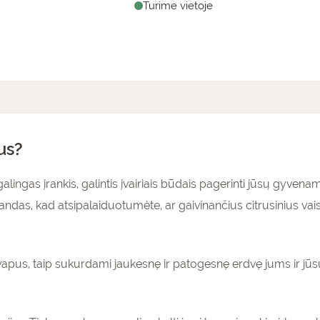
Turime vietoje
mai (0)
us?
alingas įrankis, galintis įvairiais būdais pagerinti jūsų gyvena
das, kad atsipalaiduotumėte, ar gaivinančius citrusinius vai
pus, taip sukurdami jaukesnę ir patogesnę erdvę jums ir jūsų