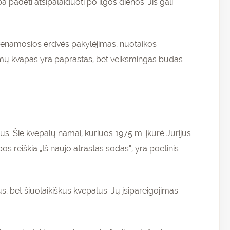
 padėti atsipalaiduoti po ilgos dienos. Jis gali
venamosios erdvės pakylėjimas, nuotaikos
namų kvapas yra paprastas, bet veiksmingas būdas
us. Šie kvepalų namai, kuriuos 1975 m. įkūrė Jurijus
os reiškia „Iš naujo atrastas sodas”, yra poetinis
us, bet šiuolaikiškus kvepalus. Jų įsipareigojimas