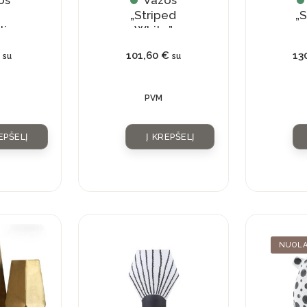
os
Vazos
„Striped
„S
liu
White”
es”
€
101,60
€
13
su
su
PVM
EPŠELĮ
Į KREPŠELĮ
NUOLA