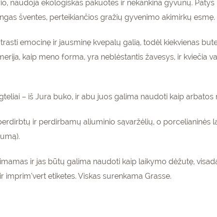
ūrio, naudoja ekologiškas pakuotes ir nekankina gyvūnų. Patys
ngas šventes, perteikiančios gražių gyvenimo akimirkų esmę.
trasti emocinę ir jausminę kvepalų galią, todėl kiekvienas bute
PRENUMERUOTI
rija, kaip meno forma, yra neblėstantis žavesys, ir kviečia vart
liai – iš Jura buko, ir abu juos galima naudoti kaip arbatos rin
erdirbtų ir perdirbamų aliuminio sąvaržėlių, o porcelianinės laz
žumą).
šimamas ir jas būtų galima naudoti kaip laikymo dėžutę, visad
ir imprim’vert etiketes. Viskas surenkama Grasse.