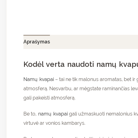
Aprašymas
Papildoma informacija
Atsiliepi
Kodėl verta naudoti namų kvap
Namų kvapai
– tai ne tik malonus aromatas, bet ir g
atmosferą. Nesvarbu, ar mėgstate raminančias levan
gali pakeisti atmosferą.
Be to,
namų kvapai
gali užmaskuoti nemalonius kva
virtuvė ar vonios kambarys.