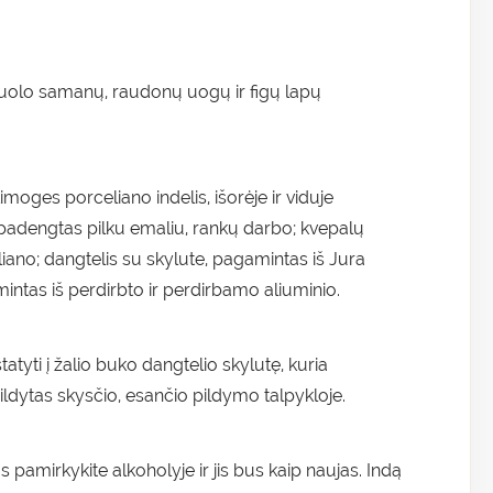
uolo samanų, raudonų uogų ir figų lapų
moges porceliano indelis, išorėje ir viduje
adengtas pilku emaliu, rankų darbo; kvepalų
liano; dangtelis su skylute, pagamintas iš Jura
intas iš perdirbto ir perdirbamo aliuminio.
statyti į žalio buko dangtelio skylutę, kuria
pildytas skysčio, esančio pildymo talpykloje.
 pamirkykite alkoholyje ir jis bus kaip naujas. Indą