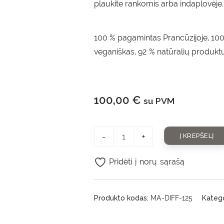
plaukite rankomis arba indaplovėje.
100 % pagamintas Prancūzijoje, 100
veganiškas, 92 % natūralių produktų
100,00
€
su PVM
-
+
Į KREPŠELĮ
Pridėti į norų sąrašą
Produkto kodas:
MA-DIFF-125
Katego