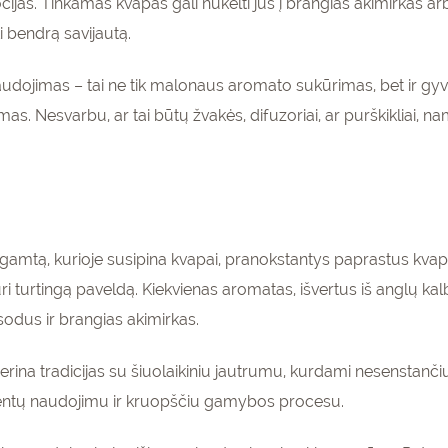
ijas. Tinkamas kvapas gali nukelti jus į brangias akimirkas arba
ti bendrą savijautą.
udojimas – tai ne tik malonaus aromato sukūrimas, bet ir gy
s. Nesvarbu, ar tai būtų žvakės, difuzoriai, ar purškikliai, 
ir gamtą, kurioje susipina kvapai, pranokstantys paprastus kvap
ri turtingą paveldą. Kiekvienas aromatas, išvertus iš anglų kalb
sodus ir brangias akimirkas.
enumeruokite
gaukite
15%
 derina tradicijas su šiuolaikiniu jautrumu, kurdami nesenstanči
pirmam
olaidą
ientų naudojimu ir kruopščiu gamybos procesu.
kinių krepšeliui!