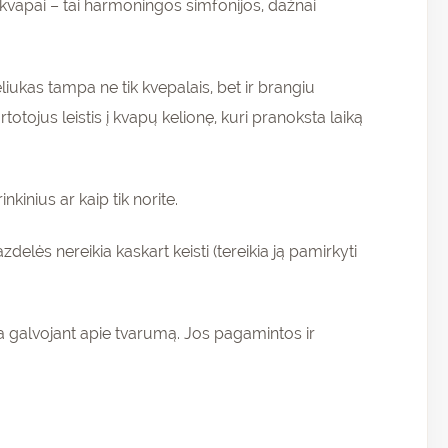
 kvapai – tai harmoningos simfonijos, dažnai
liukas tampa ne tik kvepalais, bet ir brangiu
otojus leistis į kvapų kelionę, kuri pranoksta laiką
kinius ar kaip tik norite.
delės nereikia kaskart keisti (tereikia ją pamirkyti
a galvojant apie tvarumą. Jos pagamintos ir