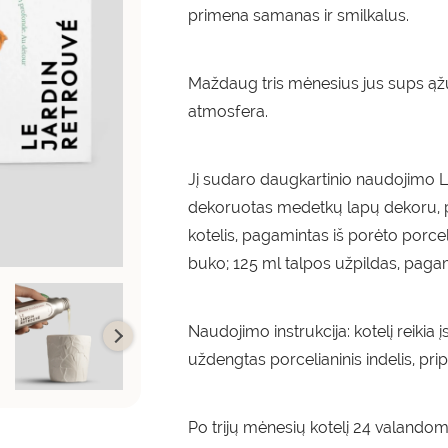
primena samanas ir smilkalus.
Maždaug tris mėnesius jus sups ąž
atmosfera.
Jį sudaro daugkartinio naudojimo Li
dekoruotas medetkų lapų dekoru, p
kotelis, pagamintas iš porėto porce
buko; 125 ml talpos užpildas, pagam
Naudojimo instrukcija: kotelį reikia į
uždengtas porcelianinis indelis, pri
Po trijų mėnesių kotelį 24 valandoms