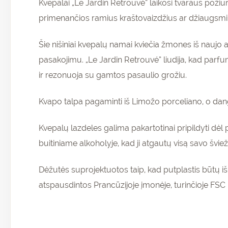
Kvepalai „Le Jardin Retrouvé” laikosi tvaraus poži
primenančios ramius kraštovaizdžius ar džiaugsmi
Šie nišiniai kvepalų namai kviečia žmones iš naujo a
pasakojimu. „Le Jardin Retrouvé” liudija, kad parfume
ir rezonuoja su gamtos pasaulio grožiu.
Kvapo talpa pagaminti iš Limožo porceliano, o dangte
Kvepalų lazdeles galima pakartotinai pripildyti dėl p
buitiniame alkoholyje, kad ji atgautų visą savo švie
Dėžutės suprojektuotos taip, kad putplastis būtų i
atspausdintos Prancūzijoje įmonėje, turinčioje FSC 