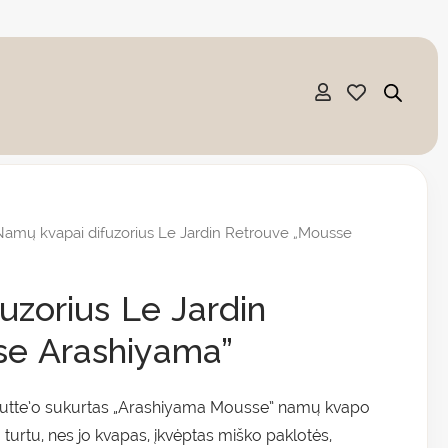
amų kvapai difuzorius Le Jardin Retrouve „Mousse
uzorius Le Jardin
se Arashiyama”
outte’o sukurtas „Arashiyama Mousse” namų kvapo
 turtu, nes jo kvapas, įkvėptas miško paklotės,