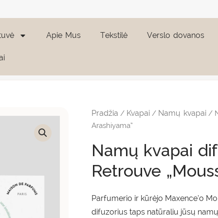
tuvė
Apie Mus
Tekstilė
Verslo dovanos
ai
produkto
kiekis:
Namų
Pradžia
Kvapai
Namų kvapai
/
/
/ N
kvapai
difuzorius
Arashiyama”
Le
Jardin
Namų kvapai dif
Retrouve
"Mousse
Retrouve „Mous
Arashiyama"
Parfumerio ir kūrėjo Maxence’o M
difuzorius taps natūraliu jūsų namų