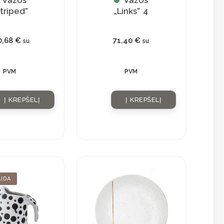
Vazos
Vazos
triped”
„Links” 4
0,68
€
71,40
€
su
su
PVM
PVM
Į KREPŠELĮ
Į KREPŠELĮ
Current
Original
IDA
price
price