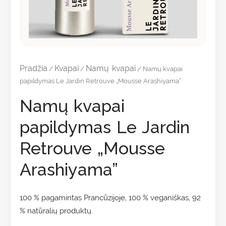
Pradžia
Kvapai
Namų kvapai
/
/
/ Namų kvapai
papildymas Le Jardin Retrouve „Mousse Arashiyama”
Namų kvapai
papildymas Le Jardin
Retrouve „Mousse
Arashiyama”
100 % pagamintas Prancūzijoje, 100 % veganiškas, 92
% natūralių produktų.