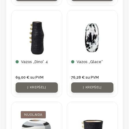
Vazos „Dino” 4
Vazos „Glace”
69,00
€
su PVM
76,28
€
su PVM
Į KREPŠELĮ
Į KREPŠELĮ
Original
Current
price
price
was:
is:
NUOLAIDA
84,70 €.
59,95 €.