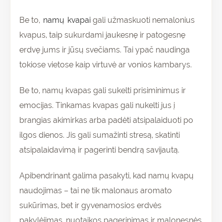
Be to,
namų kvapai
gali užmaskuoti nemalonius
kvapus, taip sukurdami jaukesnę ir patogesnę
erdvę jums ir jūsų svečiams. Tai ypač naudinga
tokiose vietose kaip virtuvė ar vonios kambarys.
Be to, namų kvapas gali sukelti prisiminimus ir
emocijas. Tinkamas kvapas gali nukelti jus į
brangias akimirkas arba padėti atsipalaiduoti po
ilgos dienos. Jis gali sumažinti stresą, skatinti
atsipalaidavimą ir pagerinti bendrą savijautą.
Apibendrinant galima pasakyti, kad namų kvapų
naudojimas – tai ne tik malonaus aromato
sukūrimas, bet ir gyvenamosios erdvės
pakylėjimas, nuotaikos pagerinimas ir malonesnės