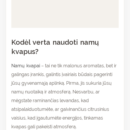
Papildoma informacija
Atsiliepimai (0)
Kodėl verta naudoti namų
kvapus?
Namų kvapai
– tai ne tik malonus aromatas, bet ir
galingas įrankis, galintis įvairiais būdais pagerinti
jūsų gyvenamąją aplinką. Pirma, jis sukuria jūsų
namų nuotaiką ir atmosferą. Nesvarbu, ar
mėgstate raminančias levandas, kad
atsipalaiduotumėte, ar gaivinančius citrusinius
vaisius, kad įgautumėte energijos, tinkamas
kvapas gali pakeisti atmosferą.