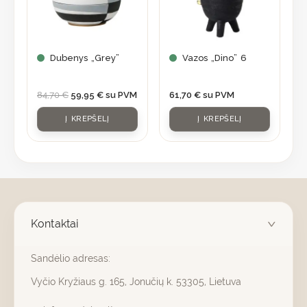
Dubenys „Grey”
Vazos „Dino” 6
84,70
€
59,95
€
su PVM
61,70
€
su PVM
Į KREPŠELĮ
Į KREPŠELĮ
Kontaktai
Sandėlio adresas:
Vyčio Kryžiaus g. 165, Jonučių k. 53305, Lietuva