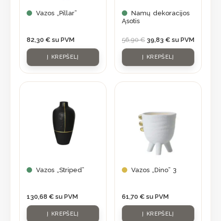
Vazos „Pillar”
Namų dekoracijos
Ąsotis
82,30
€
su PVM
56,90
€
39,83
€
su PVM
Į KREPŠELĮ
Į KREPŠELĮ
Vazos „Striped”
Vazos „Dino” 3
130,68
€
su PVM
61,70
€
su PVM
Į KREPŠELĮ
Į KREPŠELĮ