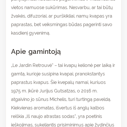
vietos namuose sukūrimas. Nesvarbu, ar tai būtų
žvakės, difuzoriai, ar purškikliai, namų kvapas yra
paprastas, bet veiksmingas būdas pagerinti savo
kasdienį gyvenimą.
Apie gamintoją
„Le Jardin Retrouvé” – tai kvapų kelionė per laiką ir
gamtą, kurioje susipina kvapai, pranokstantys
paprastus kvapus. Šie kvepalų namai, kuriuos
1975 m. įkūrė Jurijus Gutsatzas, o 2016 m.
atgaivino jo sūnus Michelis, turi turtingą paveldą.
Kiekvienas aromatas, išvertus iš anglų kalbos
reiškia „Iš naujo atrastas sodas”, yra poetinis
ieškojimas, sukeliantis prisiminimus apie žydinčius