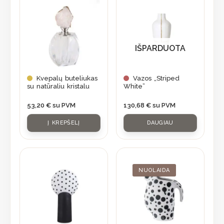
IŠPARDUOTA
Kvepalų buteliukas
Vazos „Striped
su natūraliu kristalu
White”
53,20
€
su PVM
130,68
€
su PVM
Į KREPŠELĮ
DAUGIAU
Original
Current
price
price
was:
is:
NUOLAIDA
56,90 €.
39,83 €.