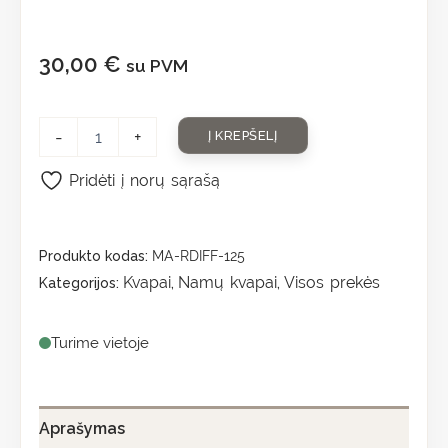
30,00
€
su PVM
-
+
Į KREPŠELĮ
Pridėti į norų sąrašą
Produkto kodas:
MA-RDIFF-125
Kvapai
Namų kvapai
Visos prekės
Kategorijos:
,
,
Turime vietoje
Aprašymas