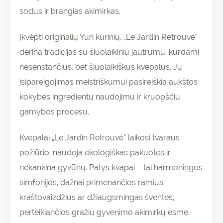
sodus ir brangias akimirkas.
Įkvėpti originalių Yuri kūrinių, „Le Jardin Retrouvé”
derina tradicijas su šiuolaikiniu jautrumu, kurdami
nesenstančius, bet šiuolaikiškus kvepalus. Jų
įsipareigojimas meistriškumui pasireiškia aukštos
kokybės ingredientų naudojimu ir kruopščiu
gamybos procesu.
Kvepalai „Le Jardin Retrouvé” laikosi tvaraus
požiūrio, naudoja ekologiškas pakuotes ir
nekankina gyvūnų. Patys kvapai – tai harmoningos
simfonijos, dažnai primenančios ramius
kraštovaizdžius ar džiaugsmingas šventes,
perteikiančios gražių gyvenimo akimirkų esmę.