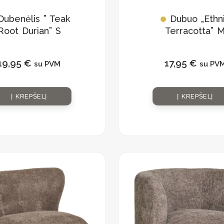
Dubenėlis ” Teak
Dubuo „Ethn
Root Durian” S
Terracotta” 
19,95
€
17,95
€
su PVM
su PV
Į KREPŠELĮ
Į KREPŠELĮ