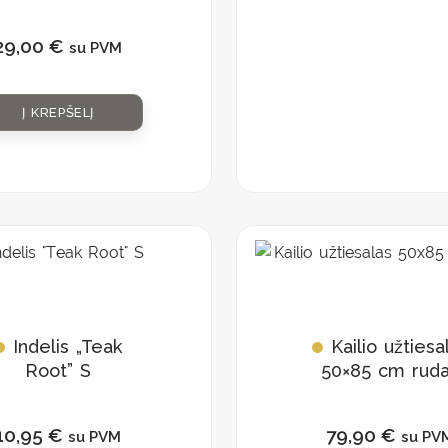
29,00
€
su PVM
Į KREPŠELĮ
Indelis „Teak
Kailio užtiesa
Root” S
50×85 cm rud
10,95
€
79,90
€
su PVM
su PV