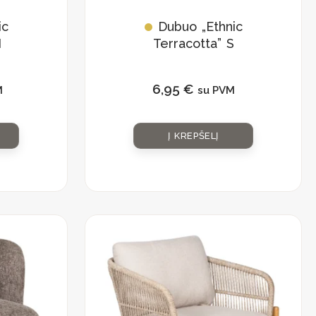
ic
Dubuo „Ethnic
M
Terracotta” S
6,95
€
M
su PVM
Į KREPŠELĮ