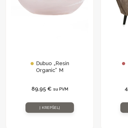
Dubuo „Resin
Organic” M
89,95
€
4
su PVM
Į KREPŠELĮ