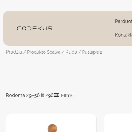
Pereiti
prie
turinio
Parduo
Kontakt
Pradžia
Ruda
/ Produkto Spalva /
/ Puslapis 2
Rodoma 29–56 iš 296
FIltrai