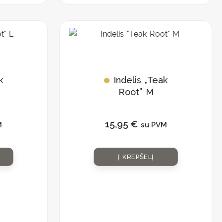
k
Indelis „Teak
Root” M
15,95
€
M
su PVM
Į KREPŠELĮ