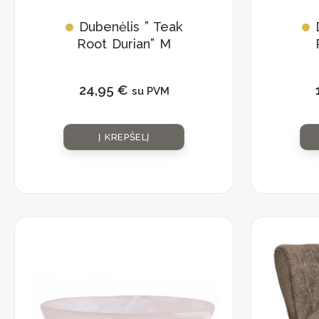
Dubenėlis ” Teak
Root Durian” M
24,95
€
su PVM
Į KREPŠELĮ