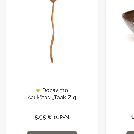
Dozavimo
šaukštas „Teak Zig
Zag”
5,95
€
su PVM