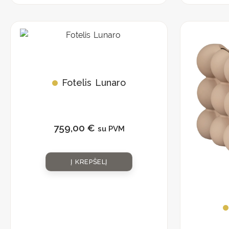
Fotelis Lunaro
759,00
€
su PVM
Į KREPŠELĮ