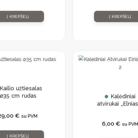
Į KREPŠELĮ
Į KREPŠELĮ
Kailio užtiesalas
ø35 cm rudas
Kalėdiniai
atvirukai „Elnias
eglės”
29,00
€
su PVM
6,00
€
su PV
Į KREPŠELĮ