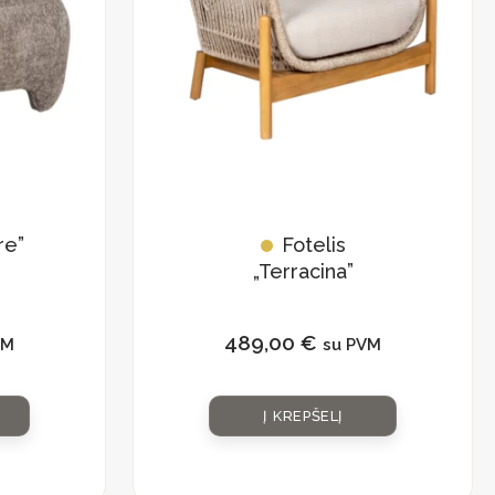
re”
Fotelis
„Terracina”
489,00
€
VM
su PVM
Į KREPŠELĮ