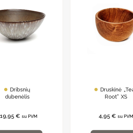
Dribsnių
Druskinė „Te
dubenėlis
Root” XS
„Peniche” 6vnt
119,95
€
4,95
€
su PVM
su PV