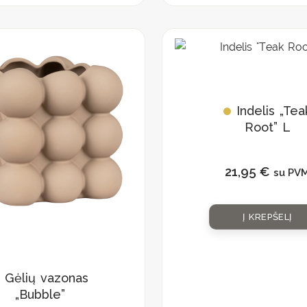
Indelis „Tea
Root” L
21,95
€
su PV
Į KREPŠELĮ
Gėlių vazonas
„Bubble”