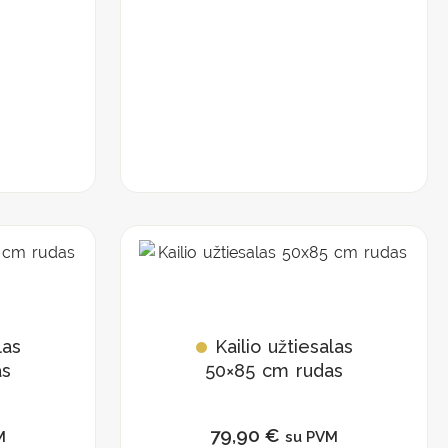
las
Kailio užtiesalas
as
50×85 cm rudas
79,90
€
M
su PVM