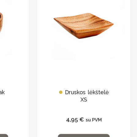
ak
Druskos lėkštelė
XS
4,95
€
M
su PVM