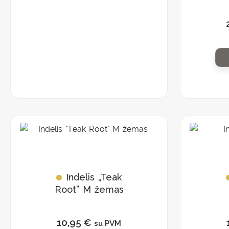
Indelis „Teak
Root” M žemas
10,95
€
su PVM