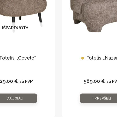
IŠPARDUOTA
Fotelis „Covelo”
Fotelis „Naza
29,00
€
589,00
€
su PVM
su P
DAUGIAU
Į KREPŠELĮ