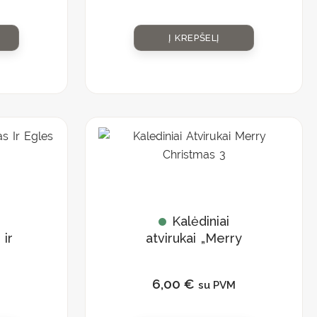
Į KREPŠELĮ
Kalėdiniai
 ir
atvirukai „Merry
Christmas”
6,00
€
M
su PVM