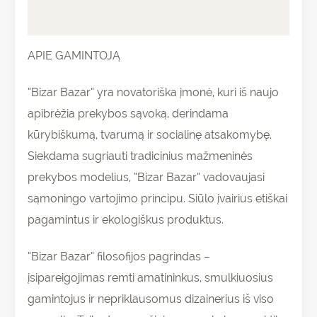
Atsiliepimai (0)
APIE GAMINTOJĄ
“Bizar Bazar” yra novatoriška įmonė, kuri iš naujo
apibrėžia prekybos sąvoką, derindama
kūrybiškumą, tvarumą ir socialinę atsakomybę.
Siekdama sugriauti tradicinius mažmeninės
prekybos modelius, “Bizar Bazar” vadovaujasi
sąmoningo vartojimo principu. Siūlo įvairius etiškai
pagamintus ir ekologiškus produktus.
“Bizar Bazar” filosofijos pagrindas –
įsipareigojimas remti amatininkus, smulkiuosius
gamintojus ir nepriklausomus dizainerius iš viso