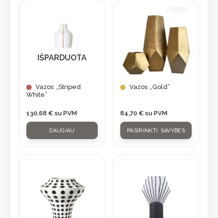
This
product
has
multiple
variants.
IŠPARDUOTA
The
options
may
Vazos „Striped
Vazos „Gold”
White”
be
chosen
130,68
€
su PVM
84,70
€
su PVM
on
DAUGIAU
PASIRINKTI SAVYBES
the
product
page