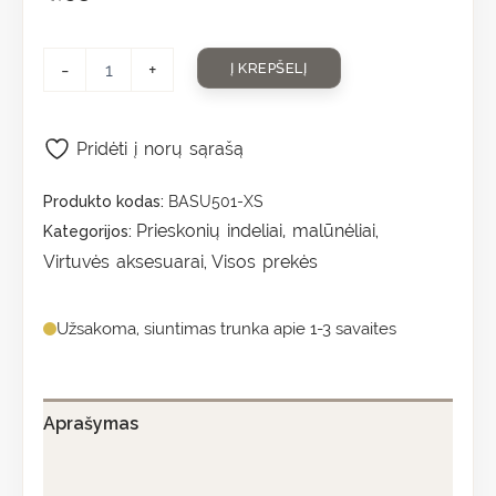
-
+
Į KREPŠELĮ
Pridėti į norų sąrašą
Produkto kodas:
BASU501-XS
Prieskonių indeliai, malūnėliai
Kategorijos:
,
Virtuvės aksesuarai
Visos prekės
,
Užsakoma, siuntimas trunka apie 1-3 savaites
Aprašymas
Papildoma informacija