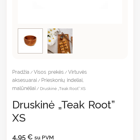
Pradžia
Visos prekės
Virtuvės
/
/
aksesuarai
Prieskonių indeliai,
/
malūnėliai
/ Druskinė „Teak Root” XS
Druskinė „Teak Root”
XS
4,95
€
su PVM