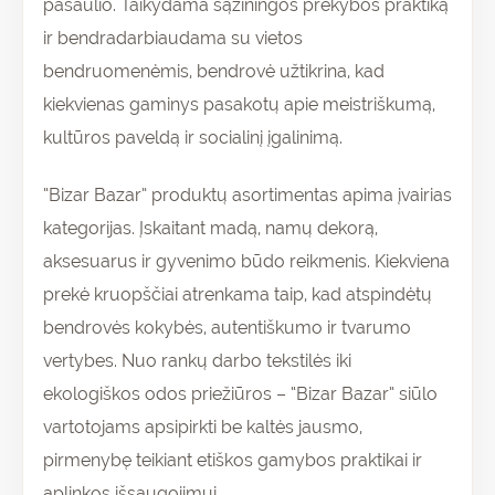
pasaulio. Taikydama sąžiningos prekybos praktiką
ir bendradarbiaudama su vietos
bendruomenėmis, bendrovė užtikrina, kad
kiekvienas gaminys pasakotų apie meistriškumą,
kultūros paveldą ir socialinį įgalinimą.
“Bizar Bazar” produktų asortimentas apima įvairias
kategorijas. Įskaitant madą, namų dekorą,
aksesuarus ir gyvenimo būdo reikmenis. Kiekviena
prekė kruopščiai atrenkama taip, kad atspindėtų
bendrovės kokybės, autentiškumo ir tvarumo
vertybes. Nuo rankų darbo tekstilės iki
ekologiškos odos priežiūros – “Bizar Bazar” siūlo
vartotojams apsipirkti be kaltės jausmo,
pirmenybę teikiant etiškos gamybos praktikai ir
aplinkos išsaugojimui.