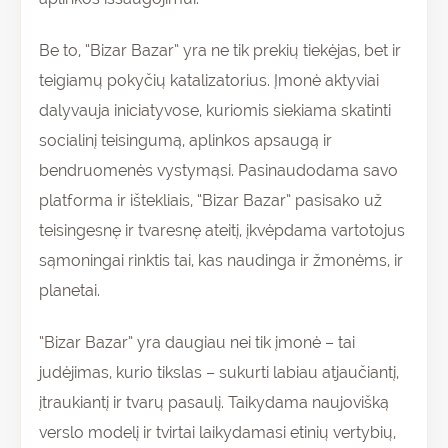
Be to, “Bizar Bazar” yra ne tik prekių tiekėjas, bet ir
teigiamų pokyčių katalizatorius. Įmonė aktyviai
dalyvauja iniciatyvose, kuriomis siekiama skatinti
socialinį teisingumą, aplinkos apsaugą ir
bendruomenės vystymąsi. Pasinaudodama savo
platforma ir ištekliais, “Bizar Bazar” pasisako už
teisingesnę ir tvaresnę ateitį, įkvėpdama vartotojus
sąmoningai rinktis tai, kas naudinga ir žmonėms, ir
planetai.
“Bizar Bazar” yra daugiau nei tik įmonė – tai
judėjimas, kurio tikslas – sukurti labiau atjaučiantį,
įtraukiantį ir tvarų pasaulį. Taikydama naujovišką
verslo modelį ir tvirtai laikydamasi etinių vertybių,