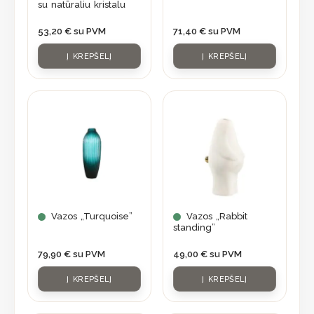
su natūraliu kristalu
53,20
€
su PVM
71,40
€
su PVM
Į KREPŠELĮ
Į KREPŠELĮ
Vazos „Turquoise”
Vazos „Rabbit
standing”
79,90
€
su PVM
49,00
€
su PVM
Į KREPŠELĮ
Į KREPŠELĮ