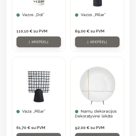
Vazos „Dot”
Vazos „Pillar”
110,10
€
su PVM
69,00
€
su PVM
Į KREPŠELĮ
Į KREPŠELĮ
Vaza „Pillar”
Namų dekoracijos
Dekoratyvinė lėkštė
61,70
€
su PVM
92,00
€
su PVM