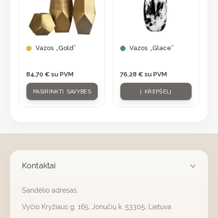
multiple
variants.
The
options
may
Vazos „Gold”
Vazos „Glace”
be
chosen
84,70
€
su PVM
76,28
€
su PVM
on
PASIRINKTI SAVYBES
Į KREPŠELĮ
the
product
page
Kontaktai
Sandėlio adresas:
Vyčio Kryžiaus g. 165, Jonučių k. 53305, Lietuva