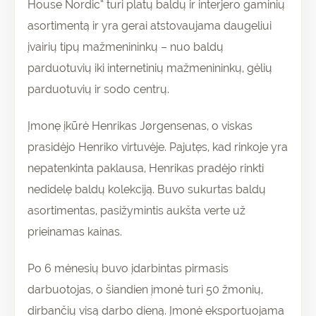
House Nordic“ turi platų baldų ir interjero gaminių
asortimentą ir yra gerai atstovaujama daugeliui
įvairių tipų mažmenininkų – nuo baldų
parduotuvių iki internetinių mažmenininkų, gėlių
parduotuvių ir sodo centrų.
Įmonę įkūrė Henrikas Jørgensenas, o viskas
prasidėjo Henriko virtuvėje. Pajutęs, kad rinkoje yra
nepatenkinta paklausa, Henrikas pradėjo rinkti
nedidelę baldų kolekciją. Buvo sukurtas baldų
asortimentas, pasižymintis aukšta verte už
prieinamas kainas.
Po 6 mėnesių buvo įdarbintas pirmasis
darbuotojas, o šiandien įmonė turi 50 žmonių,
dirbančių visą darbo dieną. Įmonė eksportuojama