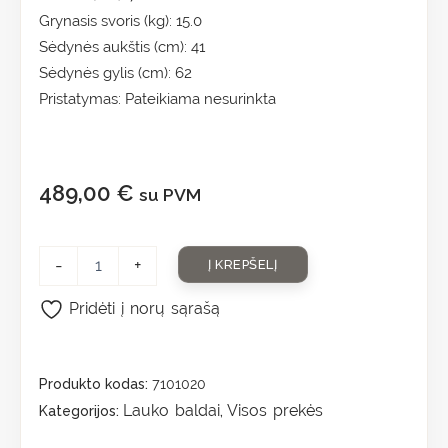
Grynasis svoris (kg): 15.0
Sėdynės aukštis (cm): 41
Sėdynės gylis (cm): 62
Pristatymas: Pateikiama nesurinkta
489,00
€
su PVM
-
+
Į KREPŠELĮ
Pridėti į norų sąrašą
Produkto kodas:
7101020
Lauko baldai
Visos prekės
Kategorijos:
,