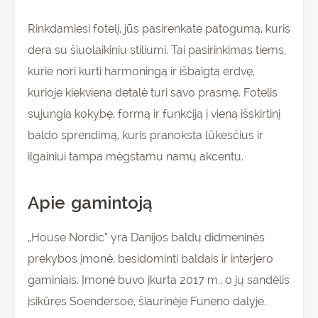
Rinkdamiesi fotelį, jūs pasirenkate patogumą, kuris
dera su šiuolaikiniu stiliumi. Tai pasirinkimas tiems,
kurie nori kurti harmoningą ir išbaigtą erdvę,
kurioje kiekviena detalė turi savo prasmę. Fotelis
sujungia kokybę, formą ir funkciją į vieną išskirtinį
baldo sprendimą, kuris pranoksta lūkesčius ir
ilgainiui tampa mėgstamu namų akcentu.
Apie gamintoją
„House Nordic“ yra Danijos baldų didmeninės
prekybos įmonė, besidominti baldais ir interjero
gaminiais. Įmonė buvo įkurta 2017 m., o jų sandėlis
įsikūręs Soendersoe, šiaurinėje Funeno dalyje.