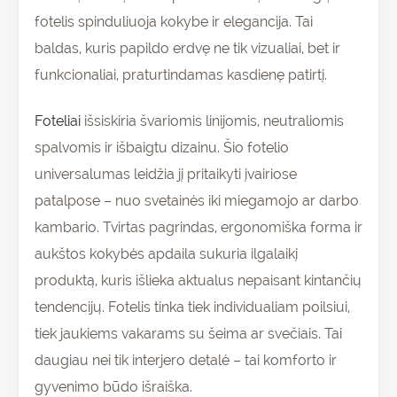
fotelis spinduliuoja kokybe ir elegancija. Tai
baldas, kuris papildo erdvę ne tik vizualiai, bet ir
funkcionaliai, praturtindamas kasdienę patirtį.
Foteliai
išsiskiria švariomis linijomis, neutraliomis
spalvomis ir išbaigtu dizainu. Šio fotelio
universalumas leidžia jį pritaikyti įvairiose
patalpose – nuo svetainės iki miegamojo ar darbo
kambario. Tvirtas pagrindas, ergonomiška forma ir
aukštos kokybės apdaila sukuria ilgalaikį
produktą, kuris išlieka aktualus nepaisant kintančių
tendencijų. Fotelis tinka tiek individualiam poilsiui,
tiek jaukiems vakarams su šeima ar svečiais. Tai
daugiau nei tik interjero detalė – tai komforto ir
gyvenimo būdo išraiška.