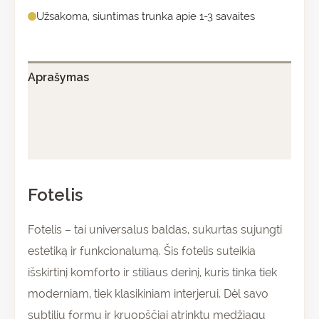
Užsakoma, siuntimas trunka apie 1-3 savaites
Aprašymas
Papildoma informacija
Atsiliepimai (0)
Fotelis
Fotelis – tai universalus baldas, sukurtas sujungti
estetiką ir funkcionalumą. Šis fotelis suteikia
išskirtinį komforto ir stiliaus derinį, kuris tinka tiek
moderniam, tiek klasikiniam interjerui. Dėl savo
subtilių formų ir kruopščiai atrinktų medžiagų