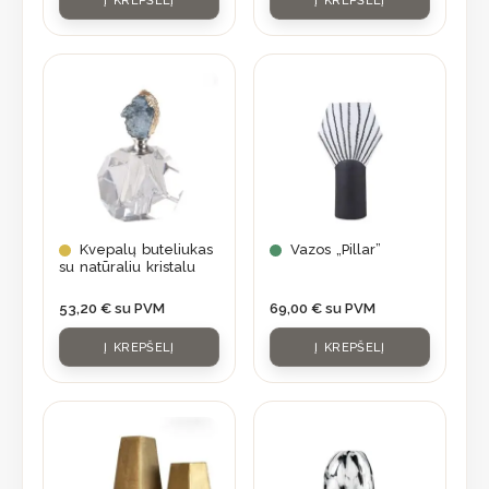
Į KREPŠELĮ
Į KREPŠELĮ
Kvepalų buteliukas
Vazos „Pillar”
su natūraliu kristalu
53,20
€
su PVM
69,00
€
su PVM
Į KREPŠELĮ
Į KREPŠELĮ
This
product
has