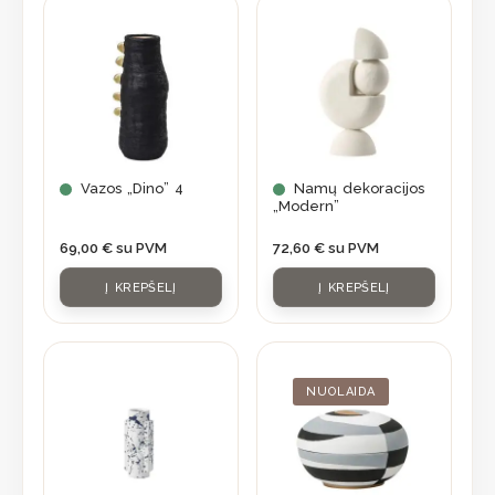
Vazos „Dino” 4
Namų dekoracijos
„Modern”
69,00
€
su PVM
72,60
€
su PVM
Į KREPŠELĮ
Į KREPŠELĮ
Original
Current
price
price
was:
is:
NUOLAIDA
84,70 €.
59,95 €.