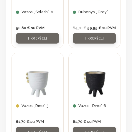
Vazos „Splash” A
Dubenys „Grey”
50,80
€
su PVM
84,70
€
59,95
€
su PVM
Į KREPŠELĮ
Į KREPŠELĮ
Vazos „Dino” 3
Vazos „Dino” 6
61,70
€
su PVM
61,70
€
su PVM