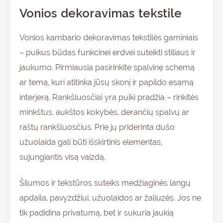
Vonios dekoravimas tekstile
Vonios kambario dekoravimas tekstilės gaminiais
– puikus būdas funkcinei erdvei suteikti stiliaus ir
jaukumo. Pirmiausia pasirinkite spalvinę schemą
ar temą, kuri atitinka jūsų skonį ir papildo esamą
interjerą. Rankšluosčiai yra puiki pradžia – rinkitės
minkštus, aukštos kokybės, derančių spalvų ar
raštų rankšluosčius. Prie jų priderinta dušo
užuolaida gali būti išskirtinis elementas,
sujungiantis visą vaizdą.
Šilumos ir tekstūros suteiks medžiaginės langų
apdaila, pavyzdžiui, užuolaidos ar žaliuzės. Jos ne
tik padidina privatumą, bet ir sukuria jaukią