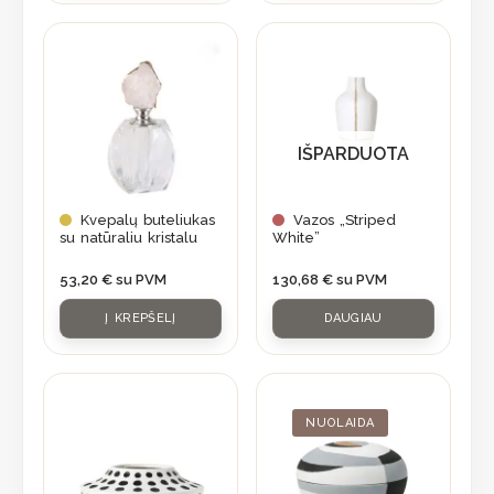
IŠPARDUOTA
Kvepalų buteliukas
Vazos „Striped
su natūraliu kristalu
White”
53,20
€
su PVM
130,68
€
su PVM
Į KREPŠELĮ
DAUGIAU
Original
Current
price
price
was:
is:
NUOLAIDA
84,70 €.
59,95 €.