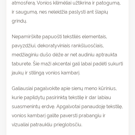
atmosferą. Vonios kilimėliai užtikrina ir patogumą,
ir saugumą, nes neleidžia paslysti ant šlapių
grindų.
Nepamirškite papuošti tekstilės elementais,
pavyzdžiui, dekoratyviniais rankšluosčiais,
medžiaginiu dušo dėže ar net audiniu aptraukta
taburete. Šie maži akcentai gali labai padėti sukurti
jaukų ir stilingą vonios kambarį.
Galiausiai pagalvokite apie sienų meno kūrinius,
kurie papildytų pasirinktą tekstilę ir dar labiau
suasmenintų erdvę. Apgalvotai panaudoję tekstilę,
vonios kambarį galite paversti prabangiu ir
vizualiai patraukliu prieglobsčiu.