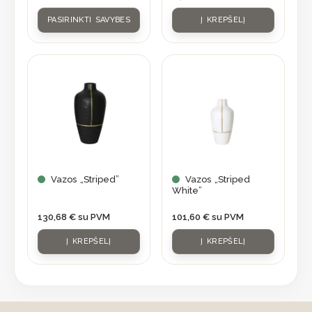
on
PASIRINKTI SAVYBES
Į KREPŠELĮ
the
product
page
Vazos „Striped”
Vazos „Striped
White”
130,68
€
su PVM
101,60
€
su PVM
Į KREPŠELĮ
Į KREPŠELĮ