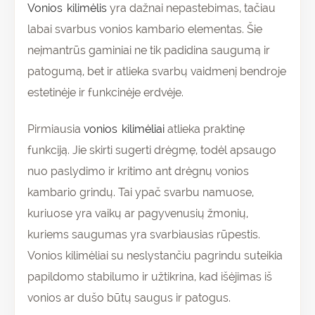
Vonios kilimėlis
yra dažnai nepastebimas, tačiau
labai svarbus vonios kambario elementas. Šie
neįmantrūs gaminiai ne tik padidina saugumą ir
patogumą, bet ir atlieka svarbų vaidmenį bendroje
estetinėje ir funkcinėje erdvėje.
Pirmiausia
vonios kilimėliai
atlieka praktinę
funkciją. Jie skirti sugerti drėgmę, todėl apsaugo
nuo paslydimo ir kritimo ant drėgnų vonios
kambario grindų. Tai ypač svarbu namuose,
kuriuose yra vaikų ar pagyvenusių žmonių,
kuriems saugumas yra svarbiausias rūpestis.
Vonios kilimėliai su neslystančiu pagrindu suteikia
papildomo stabilumo ir užtikrina, kad išėjimas iš
vonios ar dušo būtų saugus ir patogus.