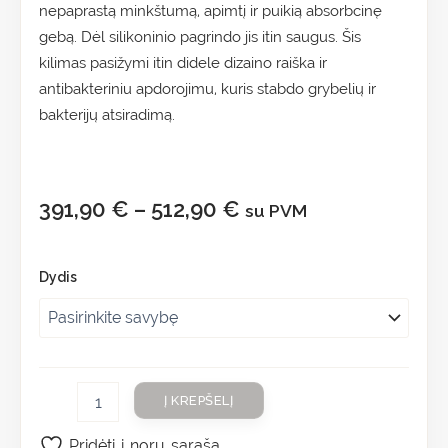
nepaprastą minkštumą, apimtį ir puikią absorbcinę
gebą. Dėl silikoninio pagrindo jis itin saugus. Šis
kilimas pasižymi itin didele dizaino raiška ir
antibakteriniu apdorojimu, kuris stabdo grybelių ir
bakterijų atsiradimą.
391,90
€
–
512,90
€
su PVM
Dydis
Į KREPŠELĮ
Pridėti į norų sąrašą