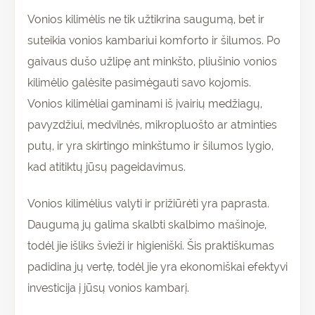
Vonios kilimėlis ne tik užtikrina saugumą, bet ir
suteikia vonios kambariui komforto ir šilumos. Po
gaivaus dušo užlipę ant minkšto, pliušinio vonios
kilimėlio galėsite pasimėgauti savo kojomis.
Vonios kilimėliai gaminami iš įvairių medžiagų,
pavyzdžiui, medvilnės, mikropluošto ar atminties
putų, ir yra skirtingo minkštumo ir šilumos lygio,
kad atitiktų jūsų pageidavimus.
Vonios kilimėlius valyti ir prižiūrėti yra paprasta.
Daugumą jų galima skalbti skalbimo mašinoje,
todėl jie išliks švieži ir higieniški. Šis praktiškumas
padidina jų vertę, todėl jie yra ekonomiškai efektyvi
investicija į jūsų vonios kambarį.