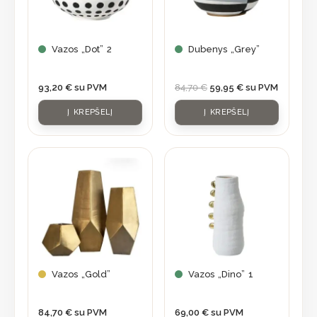
Vazos „Dot” 2
Dubenys „Grey”
93,20
€
su PVM
84,70
€
59,95
€
su PVM
Į KREPŠELĮ
Į KREPŠELĮ
This
product
has
multiple
variants.
The
options
may
Vazos „Gold”
Vazos „Dino” 1
be
chosen
84,70
€
su PVM
69,00
€
su PVM