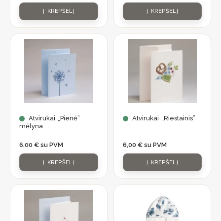
Į KREPŠELĮ
Į KREPŠELĮ
Atvirukai „Pienė”
Atvirukai „Riestainis”
mėlyna
6,00
€
su PVM
6,00
€
su PVM
Į KREPŠELĮ
Į KREPŠELĮ
Price
This
range:
product
248,90 €
through
has
254,90 €