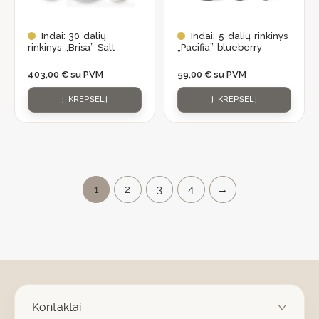
Indai: 30 dalių
Indai: 5 dalių rinkinys
rinkinys „Brisa” Salt
„Pacifia” blueberry
403,00
€
su PVM
59,00
€
su PVM
Į KREPŠELĮ
Į KREPŠELĮ
1
2
3
4
→
Kontaktai