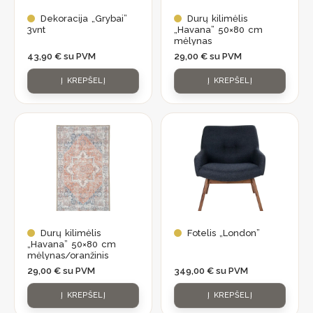
Dekoracija „Grybai”
Durų kilimėlis
3vnt
„Havana” 50×80 cm
mėlynas
43,90
€
su PVM
29,00
€
su PVM
Į KREPŠELĮ
Į KREPŠELĮ
Durų kilimėlis
Fotelis „London”
„Havana” 50×80 cm
mėlynas/oranžinis
29,00
€
su PVM
349,00
€
su PVM
Į KREPŠELĮ
Į KREPŠELĮ