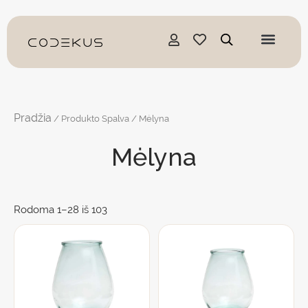
Pereiti
prie
turinio
Pradžia
/ Produkto Spalva / Mėlyna
Mėlyna
Rodoma 1–28 iš 103