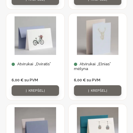
Atvirukai „Dviratis”
Atvirukai „Elnias”
mėlyna
6,00
€
su PVM
6,00
€
su PVM
Į KREPŠELĮ
Į KREPŠELĮ