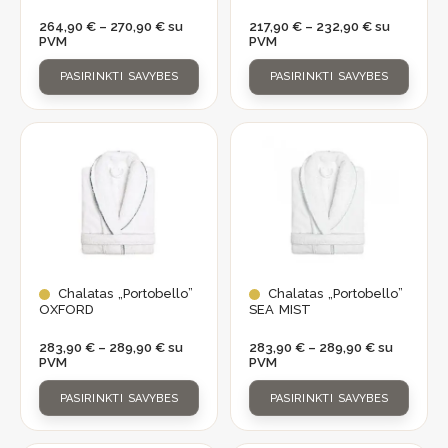
be
be
264,90
€
–
270,90
€
su
217,90
€
–
232,90
€
su
chosen
chosen
PVM
PVM
on
on
the
the
PASIRINKTI SAVYBES
PASIRINKTI SAVYBES
product
product
page
page
Price
Price
This
This
range:
range:
product
product
283,90 €
283,90 €
through
through
has
has
289,90 €
289,90 €
multiple
multiple
variants.
variants.
The
The
options
options
Chalatas „Portobello”
Chalatas „Portobello”
may
may
OXFORD
SEA MIST
be
be
283,90
€
–
289,90
€
su
283,90
€
–
289,90
€
su
chosen
chosen
PVM
PVM
on
on
the
the
PASIRINKTI SAVYBES
PASIRINKTI SAVYBES
product
product
page
page