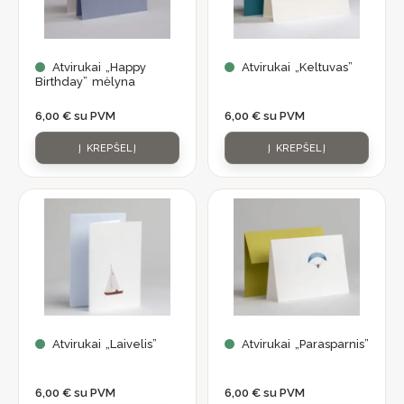
Atvirukai „Happy
Atvirukai „Keltuvas”
Birthday” mėlyna
6,00
€
su PVM
6,00
€
su PVM
Į KREPŠELĮ
Į KREPŠELĮ
Atvirukai „Laivelis”
Atvirukai „Parasparnis”
6,00
€
su PVM
6,00
€
su PVM