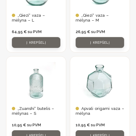
„Qiezi“ vaza –
„Qiezi“ vaza –
mėlyna – L
mėlyna – M
64,95
€
su PVM
26,95
€
su PVM
Į KREPŠELĮ
Į KREPŠELĮ
„Zuanshí“ butelis –
Apvali origami vaza –
mėlynas – S
mėlyna
10,95
€
su PVM
10,95
€
su PVM
Į KREPŠELĮ
Į KREPŠELĮ