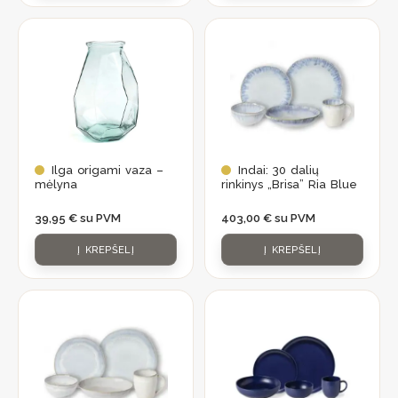
Ilga origami vaza –
Indai: 30 dalių
mėlyna
rinkinys „Brisa” Ria Blue
39,95
€
su PVM
403,00
€
su PVM
Į KREPŠELĮ
Į KREPŠELĮ