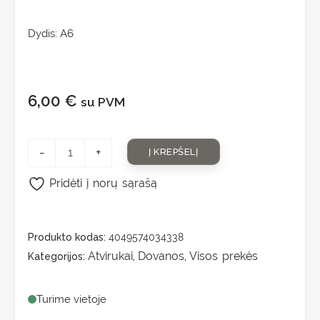
Dydis: A6
6,00
€
su PVM
-
+
Į KREPŠELĮ
Pridėti į norų sąrašą
Produkto kodas:
4049574034338
Atvirukai
Dovanos
Visos prekės
Kategorijos:
,
,
Turime vietoje