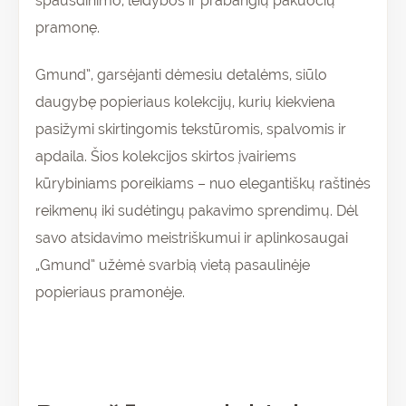
spausdinimo, leidybos ir prabangių pakuočių
pramonę.
Gmund”, garsėjanti dėmesiu detalėms, siūlo
daugybę popieriaus kolekcijų, kurių kiekviena
pasižymi skirtingomis tekstūromis, spalvomis ir
apdaila. Šios kolekcijos skirtos įvairiems
kūrybiniams poreikiams – nuo elegantiškų raštinės
reikmenų iki sudėtingų pakavimo sprendimų. Dėl
savo atsidavimo meistriškumui ir aplinkosaugai
„Gmund” užėmė svarbią vietą pasaulinėje
popieriaus pramonėje.