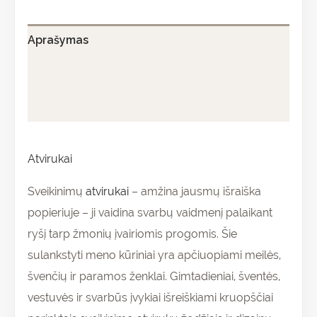
Aprašymas
Papildoma informacija
Atsiliepimai (0)
Atvirukai
Sveikinimų
atvirukai
– amžina jausmų išraiška
popieriuje – ji vaidina svarbų vaidmenį palaikant
ryšį tarp žmonių įvairiomis progomis. Šie
sulankstyti meno kūriniai yra apčiuopiami meilės,
švenčių ir paramos ženklai. Gimtadieniai, šventės,
vestuvės ir svarbūs įvykiai išreiškiami kruopščiai