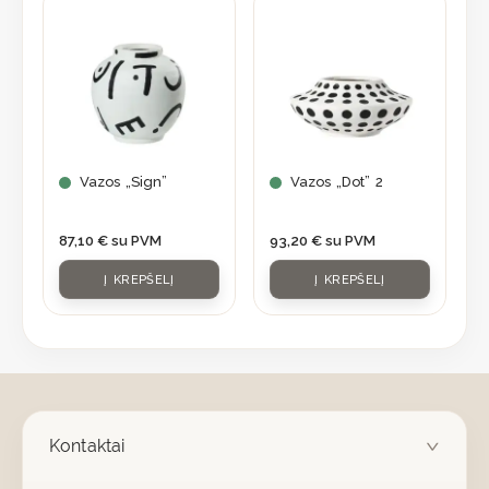
Vazos „Sign”
Vazos „Dot” 2
87,10
€
su PVM
93,20
€
su PVM
Į KREPŠELĮ
Į KREPŠELĮ
Kontaktai