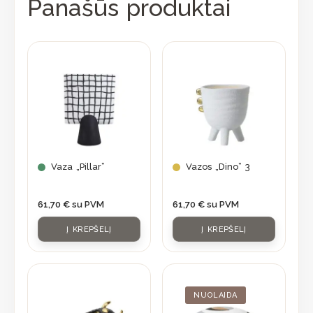
Panašūs produktai
Vaza „Pillar”
Vazos „Dino” 3
61,70
€
su PVM
61,70
€
su PVM
Į KREPŠELĮ
Į KREPŠELĮ
Original
Current
price
price
was:
is:
NUOLAIDA
84,70 €.
59,95 €.