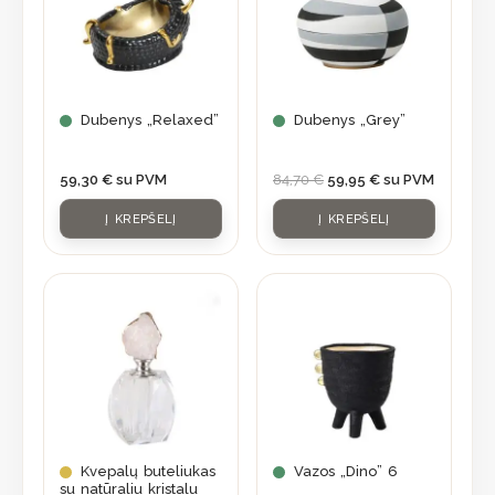
Dubenys „Relaxed”
Dubenys „Grey”
59,30
€
su PVM
84,70
€
59,95
€
su PVM
Į KREPŠELĮ
Į KREPŠELĮ
Kvepalų buteliukas
Vazos „Dino” 6
su natūraliu kristalu