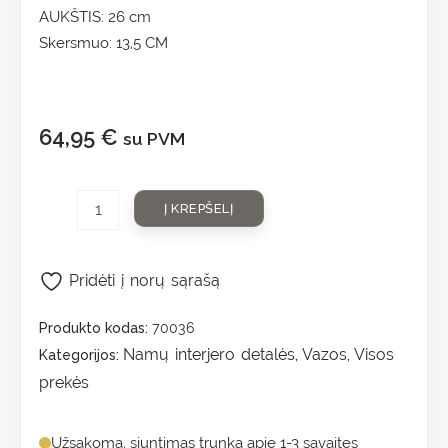
AUKŠTIS: 26 cm
Skersmuo: 13,5 CM
64,95
€
su PVM
Į KREPŠELĮ
Pridėti į norų sąrašą
Produkto kodas:
70036
Namų interjero detalės
Vazos
Visos
Kategorijos:
,
,
prekės
Užsakoma, siuntimas trunka apie 1-3 savaites