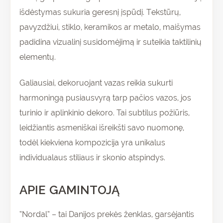
išdėstymas sukuria geresnį įspūdį. Tekstūrų,
pavyzdžiui, stiklo, keramikos ar metalo, maišymas
padidina vizualinį susidomėjimą ir suteikia taktilinių
elementų.
Galiausiai, dekoruojant vazas reikia sukurti
harmoningą pusiausvyrą tarp pačios vazos, jos
turinio ir aplinkinio dekoro. Tai subtilus požiūris,
leidžiantis asmeniškai išreikšti savo nuomonę,
todėl kiekviena kompozicija yra unikalus
individualaus stiliaus ir skonio atspindys.
APIE GAMINTOJĄ
“Nordal” – tai Danijos prekės ženklas, garsėjantis