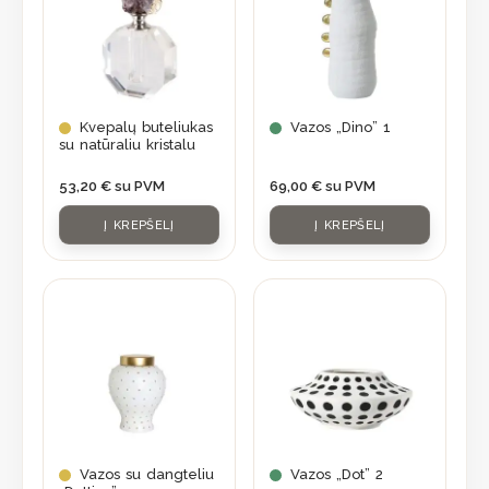
Kvepalų buteliukas
Vazos „Dino” 1
su natūraliu kristalu
53,20
€
su PVM
69,00
€
su PVM
Į KREPŠELĮ
Į KREPŠELĮ
Vazos su dangteliu
Vazos „Dot” 2