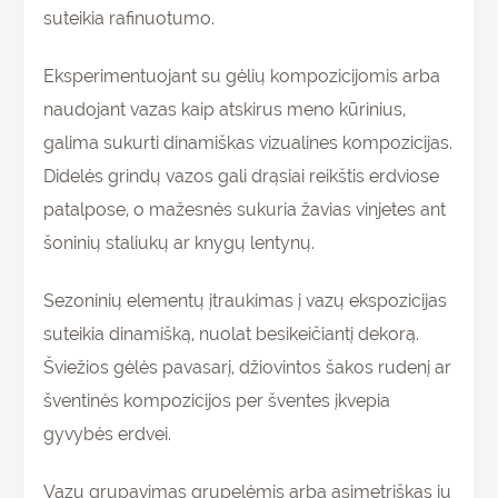
suteikia rafinuotumo.
Eksperimentuojant su gėlių kompozicijomis arba
naudojant vazas kaip atskirus meno kūrinius,
galima sukurti dinamiškas vizualines kompozicijas.
Didelės grindų vazos gali drąsiai reikštis erdviose
patalpose, o mažesnės sukuria žavias vinjetes ant
šoninių staliukų ar knygų lentynų.
Sezoninių elementų įtraukimas į vazų ekspozicijas
suteikia dinamišką, nuolat besikeičiantį dekorą.
Šviežios gėlės pavasarį, džiovintos šakos rudenį ar
šventinės kompozicijos per šventes įkvepia
gyvybės erdvei.
Vazų grupavimas grupelėmis arba asimetriškas jų