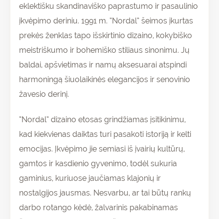
eklektišku skandinaviško paprastumo ir pasaulinio
įkvėpimo deriniu. 1991 m. “Nordal” šeimos įkurtas
prekės ženklas tapo išskirtinio dizaino, kokybiško
meistriškumo ir bohemiško stiliaus sinonimu. Jų
baldai, apšvietimas ir namų aksesuarai atspindi
harmoningą šiuolaikinės elegancijos ir senovinio
žavesio derinį.
“Nordal” dizaino etosas grindžiamas įsitikinimu,
kad kiekvienas daiktas turi pasakoti istoriją ir kelti
emocijas. Įkvėpimo jie semiasi iš įvairių kultūrų,
gamtos ir kasdienio gyvenimo, todėl sukuria
gaminius, kuriuose jaučiamas klajonių ir
nostalgijos jausmas. Nesvarbu, ar tai būtų rankų
darbo rotango kėdė, žalvarinis pakabinamas