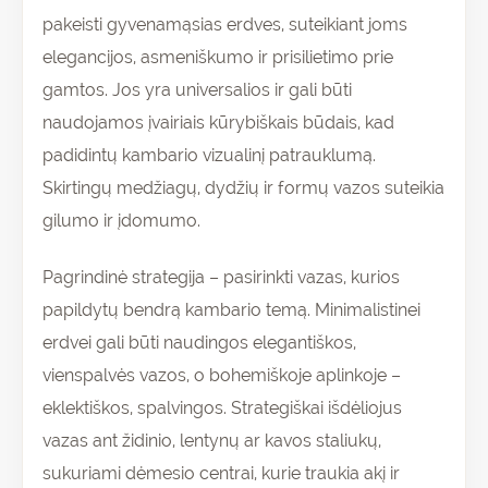
pakeisti gyvenamąsias erdves, suteikiant joms
elegancijos, asmeniškumo ir prisilietimo prie
gamtos. Jos yra universalios ir gali būti
naudojamos įvairiais kūrybiškais būdais, kad
padidintų kambario vizualinį patrauklumą.
Skirtingų medžiagų, dydžių ir formų vazos suteikia
gilumo ir įdomumo.
Pagrindinė strategija – pasirinkti vazas, kurios
papildytų bendrą kambario temą. Minimalistinei
erdvei gali būti naudingos elegantiškos,
vienspalvės vazos, o bohemiškoje aplinkoje –
eklektiškos, spalvingos. Strategiškai išdėliojus
vazas ant židinio, lentynų ar kavos staliukų,
sukuriami dėmesio centrai, kurie traukia akį ir