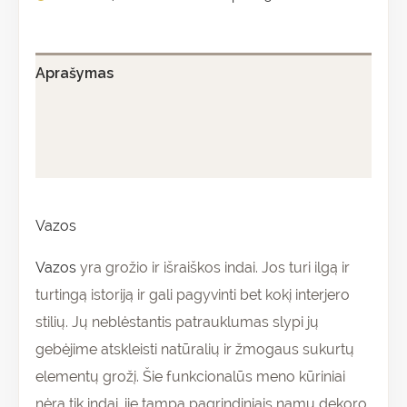
Aprašymas
Papildoma informacija
Atsiliepimai (0)
Vazos
Vazos
yra grožio ir išraiškos indai. Jos turi ilgą ir
turtingą istoriją ir gali pagyvinti bet kokį interjero
stilių. Jų neblėstantis patrauklumas slypi jų
gebėjime atskleisti natūralių ir žmogaus sukurtų
elementų grožį. Šie funkcionalūs meno kūriniai
nėra tik indai, jie tampa pagrindiniais namų dekoro