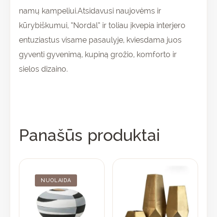
namų kampeliui.Atsidavusi naujovėms ir
kūrybiškumui, “Nordal” ir toliau įkvepia interjero
entuziastus visame pasaulyje, kviesdama juos
gyventi gyvenimą, kupiną grožio, komforto ir
sielos dizaino.
Panašūs produktai
Original
Current
This
price
price
product
was:
is:
NUOLAIDA
84,70 €.
59,95 €.
has
multiple
variants.