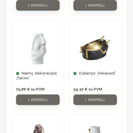
Į KREPŠELĮ
Į KREPŠELĮ
Namų dekoracijos
Dubenys „Relaxed”
„Faces”
79,86
€
su PVM
59,30
€
su PVM
Į KREPŠELĮ
Į KREPŠELĮ