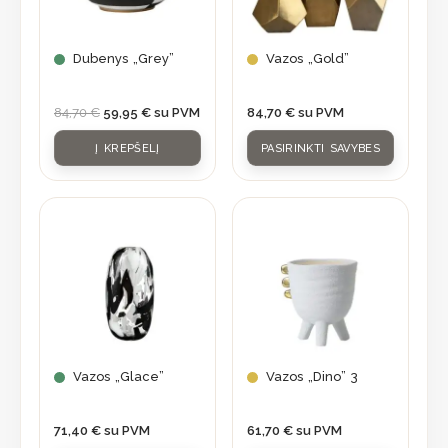
The
options
may
Dubenys „Grey”
Vazos „Gold”
be
chosen
84,70
€
59,95
€
su PVM
84,70
€
su PVM
on
Į KREPŠELĮ
PASIRINKTI SAVYBES
the
product
page
Vazos „Glace”
Vazos „Dino” 3
71,40
€
su PVM
61,70
€
su PVM