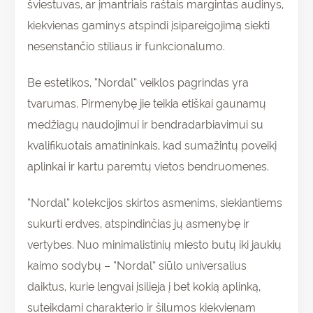
šviestuvas, ar įmantriais raštais margintas audinys,
kiekvienas gaminys atspindi įsipareigojimą siekti
nesenstančio stiliaus ir funkcionalumo.
Be estetikos, “Nordal” veiklos pagrindas yra
tvarumas. Pirmenybę jie teikia etiškai gaunamų
medžiagų naudojimui ir bendradarbiavimui su
kvalifikuotais amatininkais, kad sumažintų poveikį
aplinkai ir kartu paremtų vietos bendruomenes.
“Nordal” kolekcijos skirtos asmenims, siekiantiems
sukurti erdves, atspindinčias jų asmenybę ir
vertybes. Nuo minimalistinių miesto butų iki jaukių
kaimo sodybų – “Nordal” siūlo universalius
daiktus, kurie lengvai įsilieja į bet kokią aplinką,
suteikdami charakterio ir šilumos kiekvienam