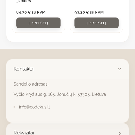
„Dotties”
84,70
€
su PVM
93,20
€
su PVM
Į KREPŠELĮ
Į KREPŠELĮ
Kontaktai
Sandėlio adresas:
Vyčio Kryžiaus g. 165, Jonučių k. 53305, Lietuva
info@codekus.lt
Rekvizitai