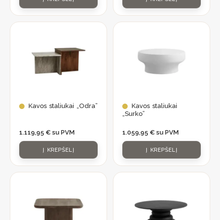
Kavos staliukai „Odra”
Kavos staliukai
„Surko”
1.119,95
€
su PVM
1.059,95
€
su PVM
Į KREPŠELĮ
Į KREPŠELĮ