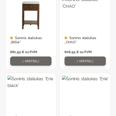
Šoninis staliukas
Šoninis staliukas
„Billie”
„CHAO”
681,95
€
su PVM
606,95
€
su PVM
Į KREPŠELĮ
Į KREPŠELĮ