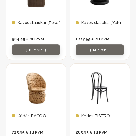
Kavos staliukai „Toke”
Kavos staliukai „Yalu”
984,95
€
su PVM
1.117,95
€
su PVM
Į KREPŠELĮ
Į KREPŠELĮ
Kėdės BACCIO
Kėdės BISTRO
725,95
€
su PVM
285,95
€
su PVM