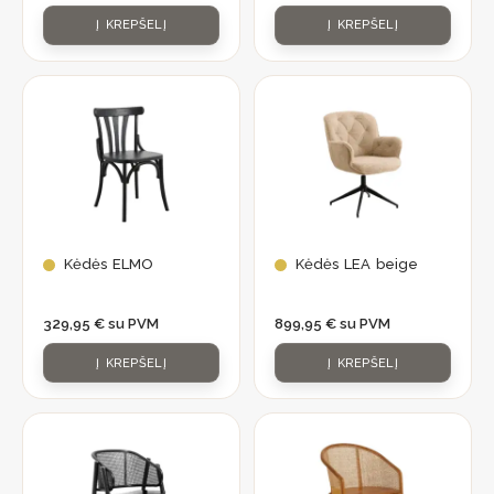
Į KREPŠELĮ
Į KREPŠELĮ
Kėdės ELMO
Kėdės LEA beige
329,95
€
su PVM
899,95
€
su PVM
Į KREPŠELĮ
Į KREPŠELĮ