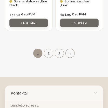
Šoninis staliukas „Erie
Šoninis staliukas
black”
„Erie”
454,95
€
su PVM
454,95
€
su PVM
Į KREPŠELĮ
Į KREPŠELĮ
1
2
3
→
Kontaktai
Sandėlio adresas: