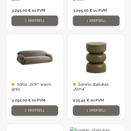
3.295,00
€
su PVM
3.295,00
€
su PVM
Į KREPŠELĮ
Į KREPŠELĮ
Sofos „SOF” warm
Šoninis staliukas
grey
„Alma”
3.295,00
€
su PVM
435,95
€
su PVM
Į KREPŠELĮ
Į KREPŠELĮ