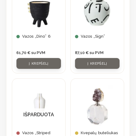
Vazos „Dino” 6
Vazos „Sign”
61,70
€
su PVM
87,10
€
su PVM
Į KREPŠELĮ
Į KREPŠELĮ
IŠPARDUOTA
Vazos „Striped
Kvepalų buteliukas