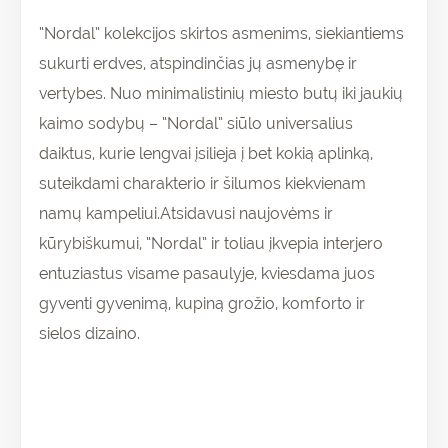
“Nordal” kolekcijos skirtos asmenims, siekiantiems
sukurti erdves, atspindinčias jų asmenybę ir
vertybes. Nuo minimalistinių miesto butų iki jaukių
kaimo sodybų – “Nordal” siūlo universalius
daiktus, kurie lengvai įsilieja į bet kokią aplinką,
suteikdami charakterio ir šilumos kiekvienam
namų kampeliui.Atsidavusi naujovėms ir
kūrybiškumui, “Nordal” ir toliau įkvepia interjero
entuziastus visame pasaulyje, kviesdama juos
gyventi gyvenimą, kupiną grožio, komforto ir
sielos dizaino.