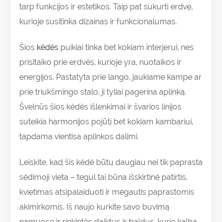
tarp funkcijos ir estetikos. Taip pat sukurti erdvę,
kurioje susitinka dizainas ir funkcionalumas.
Šios
kėdės
puikiai tinka bet kokiam interjerui, nes
prisitaiko prie erdvės, kurioje yra, nuotaikos ir
energijos. Pastatyta prie lango, jaukiame kampe ar
prie triukšmingo stalo, ji tyliai pagerina aplinką.
Švelnūs šios kėdės išlenkimai ir švarios linijos
suteikia harmonijos pojūtį bet kokiam kambariui,
tapdama vientisa aplinkos dalimi.
Leiskite, kad šis kėdė būtų daugiau nei tik paprasta
sėdimoji vieta – tegul tai būna išskirtinė patirtis,
kvietimas atsipalaiduoti ir mėgautis paprastomis
akimirkomis. Iš naujo kurkite savo buvimą
namuose ir rinkintės daiktus ir baldus, kurie kalba