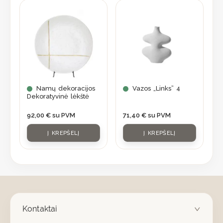
Namų dekoracijos
Vazos „Links” 4
Dekoratyvinė lėkštė
92,00
€
su PVM
71,40
€
su PVM
Į KREPŠELĮ
Į KREPŠELĮ
Kontaktai