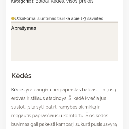
Baldai
Kėdės
Visos prekės
Kategorijos:
,
,
Užsakoma, siuntimas trunka apie 1-3 savaites
Aprašymas
Papildoma informacija
Atsiliepimai (0)
Kėdės
Kėdės
yra daugiau nei paprastas baldas – tai jūsų
erdvės ir stiliaus atspindys. Ši kėdė kviečia jus
sustoti, įsitaisyti, patirti ramybės akimirką ir
mėgautis paprasčiausiu komfortu. Šios kėdės
buvimas gali pakeisti kambarį, sukurti pusiausvyrą