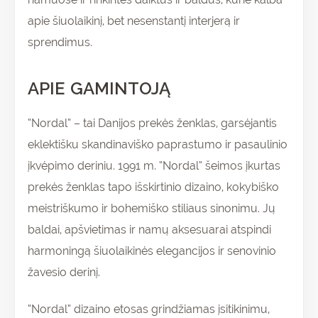
apie šiuolaikinį, bet nesenstantį interjerą ir
sprendimus.
APIE GAMINTOJĄ
“Nordal” – tai Danijos prekės ženklas, garsėjantis
eklektišku skandinaviško paprastumo ir pasaulinio
įkvėpimo deriniu. 1991 m. “Nordal” šeimos įkurtas
prekės ženklas tapo išskirtinio dizaino, kokybiško
meistriškumo ir bohemiško stiliaus sinonimu. Jų
baldai, apšvietimas ir namų aksesuarai atspindi
harmoningą šiuolaikinės elegancijos ir senovinio
žavesio derinį.
“Nordal” dizaino etosas grindžiamas įsitikinimu,