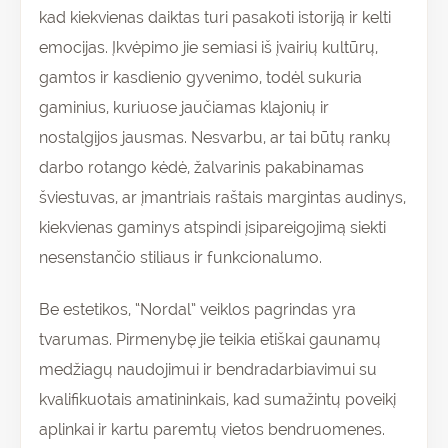
kad kiekvienas daiktas turi pasakoti istoriją ir kelti
emocijas. Įkvėpimo jie semiasi iš įvairių kultūrų,
gamtos ir kasdienio gyvenimo, todėl sukuria
gaminius, kuriuose jaučiamas klajonių ir
nostalgijos jausmas. Nesvarbu, ar tai būtų rankų
darbo rotango kėdė, žalvarinis pakabinamas
šviestuvas, ar įmantriais raštais margintas audinys,
kiekvienas gaminys atspindi įsipareigojimą siekti
nesenstančio stiliaus ir funkcionalumo.
Be estetikos, “Nordal” veiklos pagrindas yra
tvarumas. Pirmenybę jie teikia etiškai gaunamų
medžiagų naudojimui ir bendradarbiavimui su
kvalifikuotais amatininkais, kad sumažintų poveikį
aplinkai ir kartu paremtų vietos bendruomenes.