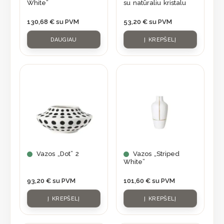
White”
su natūraliu kristalu
130,68
€
su PVM
53,20
€
su PVM
DAUGIAU
Į KREPŠELĮ
Vazos „Dot” 2
Vazos „Striped
White”
93,20
€
su PVM
101,60
€
su PVM
Į KREPŠELĮ
Į KREPŠELĮ