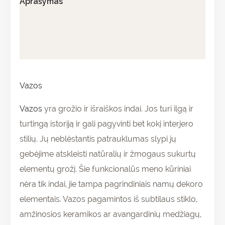
Aprašymas
Papildoma informacija
Atsiliepimai (0)
Vazos
Vazos
yra grožio ir išraiškos indai. Jos turi ilgą ir
turtingą istoriją ir gali pagyvinti bet kokį interjero
stilių. Jų neblėstantis patrauklumas slypi jų
gebėjime atskleisti natūralių ir žmogaus sukurtų
elementų grožį. Šie funkcionalūs meno kūriniai
nėra tik indai, jie tampa pagrindiniais namų dekoro
elementais. Vazos pagamintos iš subtilaus stiklo,
amžinosios keramikos ar avangardinių medžiagų,