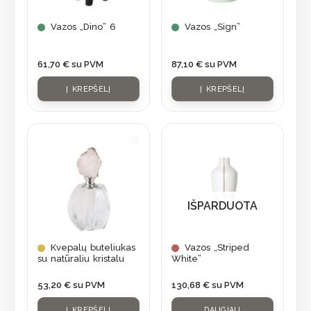
Vazos „Dino” 6
Vazos „Sign”
61,70
€
su PVM
87,10
€
su PVM
Į KREPŠELĮ
Į KREPŠELĮ
IŠPARDUOTA
Kvepalų buteliukas
Vazos „Striped
su natūraliu kristalu
White”
53,20
€
su PVM
130,68
€
su PVM
Į KREPŠELĮ
DAUGIAU