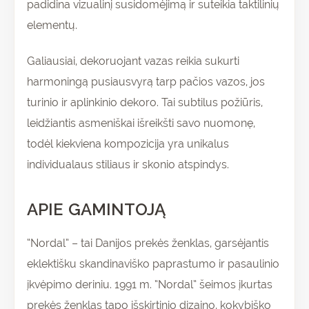
padidina vizualinį susidomėjimą ir suteikia taktilinių
elementų.
Galiausiai, dekoruojant vazas reikia sukurti
harmoningą pusiausvyrą tarp pačios vazos, jos
turinio ir aplinkinio dekoro. Tai subtilus požiūris,
leidžiantis asmeniškai išreikšti savo nuomonę,
todėl kiekviena kompozicija yra unikalus
individualaus stiliaus ir skonio atspindys.
APIE GAMINTOJĄ
“Nordal” – tai Danijos prekės ženklas, garsėjantis
eklektišku skandinaviško paprastumo ir pasaulinio
įkvėpimo deriniu. 1991 m. “Nordal” šeimos įkurtas
prekės ženklas tapo išskirtinio dizaino, kokybiško