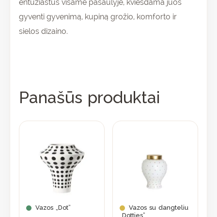
entuziastus visame pasaulyje, kviesdama juos
gyventi gyvenimą, kupiną grožio, komforto ir
sielos dizaino.
Panašūs produktai
Vazos „Dot”
Vazos su dangteliu
„Dotties”