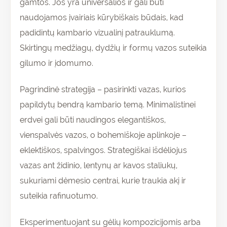
gamtos. Jos yra universalios ir gali būti
naudojamos įvairiais kūrybiškais būdais, kad
padidintų kambario vizualinį patrauklumą.
Skirtingų medžiagų, dydžių ir formų vazos suteikia
gilumo ir įdomumo.
Pagrindinė strategija – pasirinkti vazas, kurios
papildytų bendrą kambario temą. Minimalistinei
erdvei gali būti naudingos elegantiškos,
vienspalvės vazos, o bohemiškoje aplinkoje –
eklektiškos, spalvingos. Strategiškai išdėliojus
vazas ant židinio, lentynų ar kavos staliukų,
sukuriami dėmesio centrai, kurie traukia akį ir
suteikia rafinuotumo.
Eksperimentuojant su gėlių kompozicijomis arba