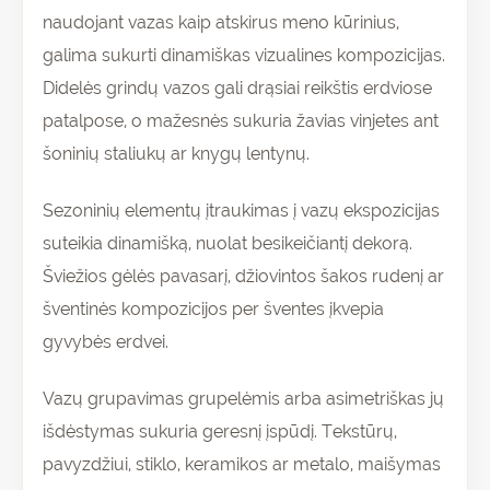
naudojant vazas kaip atskirus meno kūrinius,
galima sukurti dinamiškas vizualines kompozicijas.
Didelės grindų vazos gali drąsiai reikštis erdviose
patalpose, o mažesnės sukuria žavias vinjetes ant
šoninių staliukų ar knygų lentynų.
Sezoninių elementų įtraukimas į vazų ekspozicijas
suteikia dinamišką, nuolat besikeičiantį dekorą.
Šviežios gėlės pavasarį, džiovintos šakos rudenį ar
šventinės kompozicijos per šventes įkvepia
gyvybės erdvei.
Vazų grupavimas grupelėmis arba asimetriškas jų
išdėstymas sukuria geresnį įspūdį. Tekstūrų,
pavyzdžiui, stiklo, keramikos ar metalo, maišymas