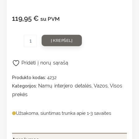
119,95
€
su PVM
Į KREPŠELĮ
Pridėti į norų sąrašą
Produkto kodas:
4232
Namų interjero detalės
Vazos
Visos
Kategorijos:
,
,
prekės
Užsakoma, siuntimas trunka apie 1-3 savaites