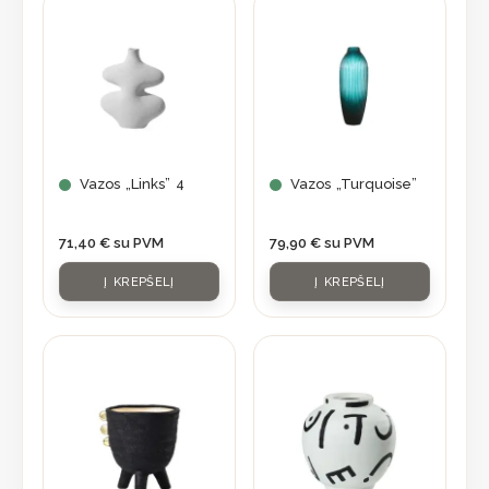
Vazos „Links” 4
Vazos „Turquoise”
71,40
€
su PVM
79,90
€
su PVM
Į KREPŠELĮ
Į KREPŠELĮ