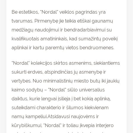
Be estetikos, “Nordal” veiklos pagrindas yra
tvarumas. Pirmenybę jie teikia etiškai gaunamų
medžiagų naudojimui ir bendradarbiavimui su
kvalifikuotais amatininkais, kad sumažintų poveikį
aplinkai ir kartu paremtų vietos bendruomenes.
“Nordal” kolekcijos skirtos asmenims, siekiantiems
sukurti erdves, atspindinčias jų asmenybę ir
vertybes. Nuo minimalistinių miesto butų iki jaukių
kaimo sodybų – “Nordal” siūlo universalius
daiktus, kurie lengvai įsilieja į bet kokią aplinką,
suteikdami charakterio ir šilumos kiekvienam
namų kampeliui.Atsidavusi naujovėms ir
kūrybiškumui, “Nordal” ir toliau įkvepia interjero