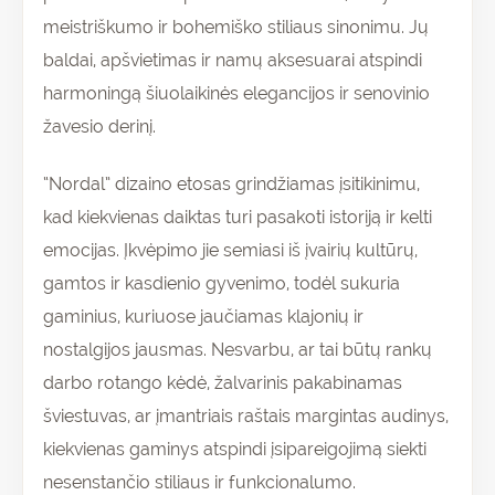
meistriškumo ir bohemiško stiliaus sinonimu. Jų
baldai, apšvietimas ir namų aksesuarai atspindi
harmoningą šiuolaikinės elegancijos ir senovinio
žavesio derinį.
“Nordal” dizaino etosas grindžiamas įsitikinimu,
kad kiekvienas daiktas turi pasakoti istoriją ir kelti
emocijas. Įkvėpimo jie semiasi iš įvairių kultūrų,
gamtos ir kasdienio gyvenimo, todėl sukuria
gaminius, kuriuose jaučiamas klajonių ir
nostalgijos jausmas. Nesvarbu, ar tai būtų rankų
darbo rotango kėdė, žalvarinis pakabinamas
šviestuvas, ar įmantriais raštais margintas audinys,
kiekvienas gaminys atspindi įsipareigojimą siekti
nesenstančio stiliaus ir funkcionalumo.