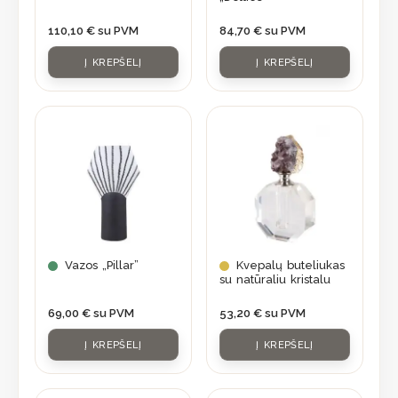
110,10
€
su PVM
84,70
€
su PVM
Į KREPŠELĮ
Į KREPŠELĮ
Vazos „Pillar”
Kvepalų buteliukas
su natūraliu kristalu
69,00
€
su PVM
53,20
€
su PVM
Į KREPŠELĮ
Į KREPŠELĮ