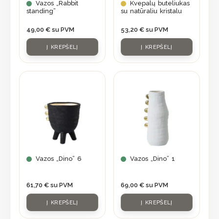
Vazos „Rabbit
Kvepalų buteliukas
standing”
su natūraliu kristalu
49,00
€
su PVM
53,20
€
su PVM
Į KREPŠELĮ
Į KREPŠELĮ
Vazos „Dino” 6
Vazos „Dino” 1
61,70
€
su PVM
69,00
€
su PVM
Į KREPŠELĮ
Į KREPŠELĮ