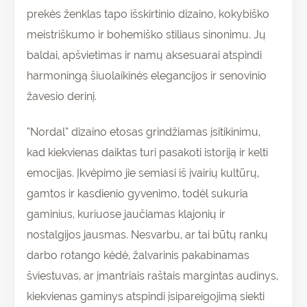
prekės ženklas tapo išskirtinio dizaino, kokybiško
meistriškumo ir bohemiško stiliaus sinonimu. Jų
baldai, apšvietimas ir namų aksesuarai atspindi
harmoningą šiuolaikinės elegancijos ir senovinio
žavesio derinį.
“Nordal” dizaino etosas grindžiamas įsitikinimu,
kad kiekvienas daiktas turi pasakoti istoriją ir kelti
emocijas. Įkvėpimo jie semiasi iš įvairių kultūrų,
gamtos ir kasdienio gyvenimo, todėl sukuria
gaminius, kuriuose jaučiamas klajonių ir
nostalgijos jausmas. Nesvarbu, ar tai būtų rankų
darbo rotango kėdė, žalvarinis pakabinamas
šviestuvas, ar įmantriais raštais margintas audinys,
kiekvienas gaminys atspindi įsipareigojimą siekti