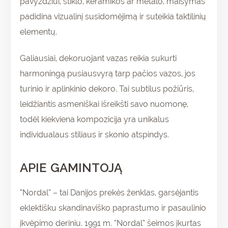
pavyzdžiui, stiklo, keramikos ar metalo, maišymas
padidina vizualinį susidomėjimą ir suteikia taktilinių
elementų.
Galiausiai, dekoruojant vazas reikia sukurti
harmoningą pusiausvyrą tarp pačios vazos, jos
turinio ir aplinkinio dekoro. Tai subtilus požiūris,
leidžiantis asmeniškai išreikšti savo nuomonę,
todėl kiekviena kompozicija yra unikalus
individualaus stiliaus ir skonio atspindys.
APIE GAMINTOJĄ
“Nordal” – tai Danijos prekės ženklas, garsėjantis
eklektišku skandinaviško paprastumo ir pasaulinio
įkvėpimo deriniu. 1991 m. “Nordal” šeimos įkurtas