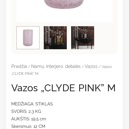
Pradžia
Namų interjero detalės
Vazos
/
/
/ Vazos
„CLYDE PINK” M
Vazos „CLYDE PINK” M
MEDŽIAGA: STIKLAS
SVORIS: 2,3 KG
AUKŠTIS: 19,5 cm
Skersmuo: 12 CM