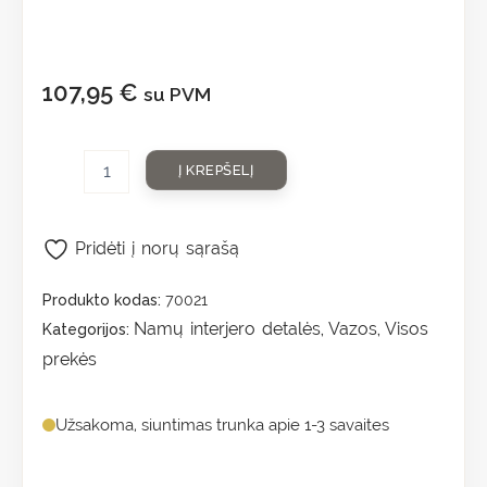
107,95
€
su PVM
Į KREPŠELĮ
Pridėti į norų sąrašą
Produkto kodas:
70021
Namų interjero detalės
Vazos
Visos
Kategorijos:
,
,
prekės
Užsakoma, siuntimas trunka apie 1-3 savaites