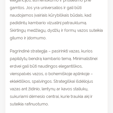
elegancijos, asmeniškumo ir prisilietimo prie
gamtos. Jos yra universalios ir gali būti
naudojamos įvairiais kūrybiškais būdais, kad
padidintų kambario vizualinį patrauklumą.
Skirtingų medžiagų, dydžių ir formų vazos suteikia
gilumo ir įdomumo.
Pagrindinė strategija – pasirinkti vazas, kurios
papildytų bendrą kambario temą. Minimalistinei
erdvei gali būti naudingos elegantiškos,
vienspalvės vazos, o bohemiškoje aplinkoje –
eklektiškos, spalvingos. Strategiškai išdėliojus
vazas ant židinio, lentynų ar kavos staliukų,
sukuriami dėmesio centrai, kurie traukia akį ir
suteikia rafinuotumo.