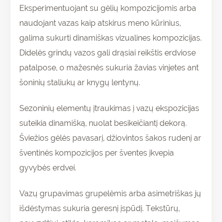
Eksperimentuojant su gėlių kompozicijomis arba
naudojant vazas kaip atskirus meno kūrinius,
galima sukurti dinamiškas vizualines kompozicijas.
Didelės grindų vazos gali drąsiai reikštis erdviose
patalpose, o mažesnės sukuria žavias vinjetes ant
šoninių staliukų ar knygų lentynų.
Sezoninių elementų įtraukimas į vazų ekspozicijas
suteikia dinamišką, nuolat besikeičiantį dekorą.
Šviežios gėlės pavasarį, džiovintos šakos rudenį ar
šventinės kompozicijos per šventes įkvepia
gyvybės erdvei.
Vazų grupavimas grupelėmis arba asimetriškas jų
išdėstymas sukuria geresnį įspūdį. Tekstūrų,