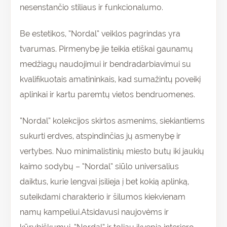
nesenstančio stiliaus ir funkcionalumo.
Be estetikos, “Nordal” veiklos pagrindas yra
tvarumas. Pirmenybę jie teikia etiškai gaunamų
medžiagų naudojimui ir bendradarbiavimui su
kvalifikuotais amatininkais, kad sumažintų poveikį
aplinkai ir kartu paremtų vietos bendruomenes.
“Nordal” kolekcijos skirtos asmenims, siekiantiems
sukurti erdves, atspindinčias jų asmenybę ir
vertybes. Nuo minimalistinių miesto butų iki jaukių
kaimo sodybų – “Nordal” siūlo universalius
daiktus, kurie lengvai įsilieja į bet kokią aplinką,
suteikdami charakterio ir šilumos kiekvienam
namų kampeliui.Atsidavusi naujovėms ir