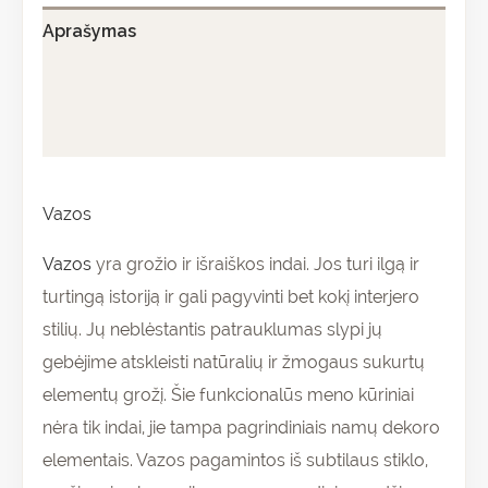
Aprašymas
Papildoma informacija
Atsiliepimai (0)
Vazos
Vazos
yra grožio ir išraiškos indai. Jos turi ilgą ir
turtingą istoriją ir gali pagyvinti bet kokį interjero
stilių. Jų neblėstantis patrauklumas slypi jų
gebėjime atskleisti natūralių ir žmogaus sukurtų
elementų grožį. Šie funkcionalūs meno kūriniai
nėra tik indai, jie tampa pagrindiniais namų dekoro
elementais. Vazos pagamintos iš subtilaus stiklo,