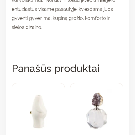
kūrybiškumui, “Nordal” ir toliau įkvepia interjero
entuziastus visame pasaulyje, kviesdama juos
gyventi gyvenimą, kupiną grožio, komforto ir
sielos dizaino.
Panašūs produktai