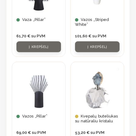
Vaza „Pillar”
Vazos „Striped
White”
61,70
€
su PVM
101,60
€
su PVM
Į KREPŠELĮ
Į KREPŠELĮ
Vazos „Pillar”
Kvepalų buteliukas
su natūraliu kristalu
69,00
€
su PVM
53,20
€
su PVM