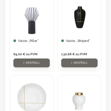
Vazos „Pillar”
Vazos „Striped”
69,00
€
su PVM
130,68
€
su PVM
Į KREPŠELĮ
Į KREPŠELĮ