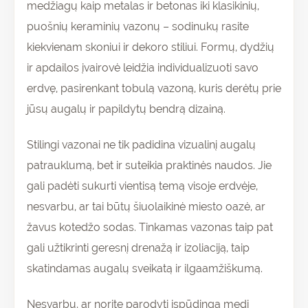
medžiagų kaip metalas ir betonas iki klasikinių,
puošnių keraminių vazonų – sodinukų rasite
kiekvienam skoniui ir dekoro stiliui. Formų, dydžių
ir apdailos įvairovė leidžia individualizuoti savo
erdvę, pasirenkant tobulą vazoną, kuris derėtų prie
jūsų augalų ir papildytų bendrą dizainą.
Stilingi vazonai ne tik padidina vizualinį augalų
patrauklumą, bet ir suteikia praktinės naudos. Jie
gali padėti sukurti vientisą temą visoje erdvėje,
nesvarbu, ar tai būtų šiuolaikinė miesto oazė, ar
žavus kotedžo sodas. Tinkamas vazonas taip pat
gali užtikrinti geresnį drenažą ir izoliaciją, taip
skatindamas augalų sveikatą ir ilgaamžiškumą.
Nesvarbu, ar norite parodyti įspūdingą medį