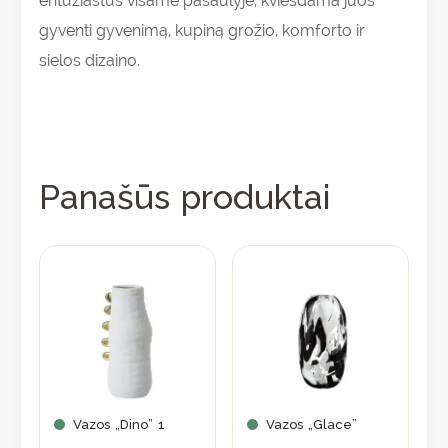
entuziastus visame pasaulyje, kviesdama juos
gyventi gyvenimą, kupiną grožio, komforto ir
sielos dizaino.
Panašūs produktai
Vazos „Dino” 1
Vazos „Glace”