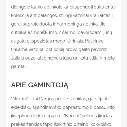
didingoje lauko aplinkoje, ar eksponuoti sukulentų
kolekciją ant palangės, stilingi vazonai yra raktas į
gerai suprojektuotą ir harmoningą aplinką. Jie
suteikia asmeniškumo ir šarmo, paversdami jūsų
augalų ekspozicijas meno kūriniais. Pasirinkę
tinkamą vazoną, bet kokią erdvę galite paversti
žaliąja oaze, atspindinčia jūsų unikalų stilių ir meilę
gamtai.
APIE GAMINTOJĄ
“Nordal” – tai Danijos prekės ženklas, garsėjantis
eklektišku skandinaviško paprastumo ir pasaulinio
įkvėpimo deriniu. 1991 m. “Nordal” šeimos įkurtas
prekės ženklas tapo išskirtinio dizaino, kokybiško