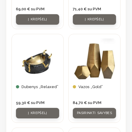
69,00
€
su PVM
71,40
€
su PVM
Į KREPŠELĮ
Į KREPŠELĮ
This
product
has
multiple
variants.
The
options
may
Dubenys „Relaxed”
Vazos „Gold”
be
chosen
59,30
€
su PVM
84,70
€
su PVM
on
Į KREPŠELĮ
PASIRINKTI SAVYBES
the
product
page