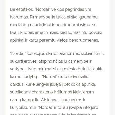
Be estetikos, “Nordal” veiklos pagrindas yra
tvarumas. Pirmenybę jie teikia etiškai gaunamų
medžiagų naudojimui ir bendradarbiavimui su
kvalifikuotais amatininkais, kad sumažintų poveikį
aplinkai ir kartu paremtų vietos bendruomenes.
“Nordal” kolekcijos skirtos asmenims, siekiantiems
sukurti erdves, atspindinčias jų asmenybę ir
vertybes. Nuo minimalistinių miesto butų iki jaukių
kaimo sodybų – “Nordal” siūlo universalius
daiktus, kurie lengvai įsilieja į bet kokią aplinką,
suteikdami charakterio ir šilumos kiekvienam
namų kampeliui.Atsidavusi naujovėms ir
kūrybiškumui, “Nordal” ir toliau įkvepia interjero