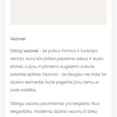
Papildoma informacija
Atsiliepimai (0)
Vazonai
Stilingi
vazonai
– tai puikus formos ir funkcijos
derinys, kuris kūrybiškai paįvairina vidaus ir lauko
erdves, o jūsų mylimiems augalams sukuria
palankią aplinką. Vazonai – tai daugiau nei indai; tai
dizaino elementai, kurie pagerina jūsų namų ar
sodo estetiką.
Stilingų vazonų pasirinkimas yra begalinis. Nuo
elegantiškų, modernių dizaino vazonų iš tokių