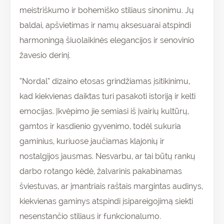
meistriškumo ir bohemiško stiliaus sinonimu. Jų
baldai, apšvietimas ir namų aksesuarai atspindi
harmoningą šiuolaikinės elegancijos ir senovinio
žavesio derinį.
“Nordal” dizaino etosas grindžiamas įsitikinimu,
kad kiekvienas daiktas turi pasakoti istoriją ir kelti
emocijas. Įkvėpimo jie semiasi iš įvairių kultūrų,
gamtos ir kasdienio gyvenimo, todėl sukuria
gaminius, kuriuose jaučiamas klajonių ir
nostalgijos jausmas. Nesvarbu, ar tai būtų rankų
darbo rotango kėdė, žalvarinis pakabinamas
šviestuvas, ar įmantriais raštais margintas audinys,
kiekvienas gaminys atspindi įsipareigojimą siekti
nesenstančio stiliaus ir funkcionalumo.