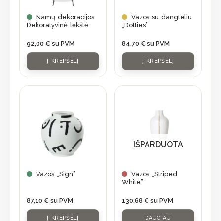
Namų dekoracijos
Vazos su dangteliu
Dekoratyvinė lėkštė
„Dotties”
92,00
€
su PVM
84,70
€
su PVM
Į KREPŠELĮ
Į KREPŠELĮ
IŠPARDUOTA
Vazos „Sign”
Vazos „Striped
White”
87,10
€
su PVM
130,68
€
su PVM
Į KREPŠELĮ
DAUGIAU