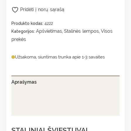
Pridėti į norų sąrašą
Produkto kodas:
4222
Apšvietimas
Stalinės lempos
Visos
Kategorijos:
,
,
prekės
Užsakoma, siuntimas trunka apie 1-3 savaites
Aprašymas
Papildoma informacija
Atsiliepimai (0)
STALINIAI ŠVIESTUVAI