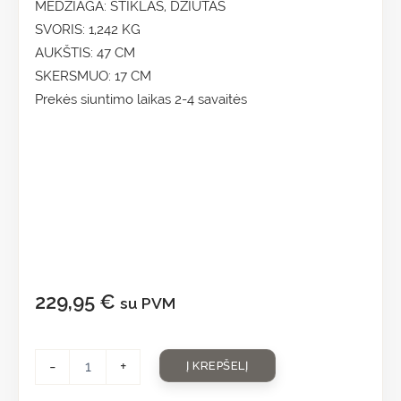
MEDŽIAGA: STIKLAS, DŽIUTAS
SVORIS: 1,242 KG
AUKŠTIS: 47 CM
SKERSMUO: 17 CM
Prekės siuntimo laikas 2-4 savaitės
229,95
€
su PVM
-
+
Į KREPŠELĮ