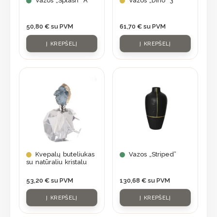
Vazos „Splash” A
Vazos „Dino” 3
50,80
€
su PVM
61,70
€
su PVM
Į KREPŠELĮ
Į KREPŠELĮ
Kvepalų buteliukas
Vazos „Striped”
su natūraliu kristalu
53,20
€
su PVM
130,68
€
su PVM
Į KREPŠELĮ
Į KREPŠELĮ