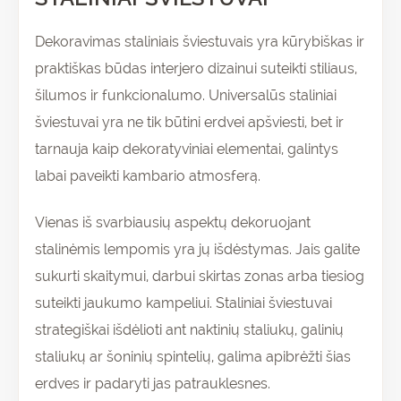
Dekoravimas staliniais šviestuvais yra kūrybiškas ir
praktiškas būdas interjero dizainui suteikti stiliaus,
šilumos ir funkcionalumo. Universalūs staliniai
šviestuvai yra ne tik būtini erdvei apšviesti, bet ir
tarnauja kaip dekoratyviniai elementai, galintys
labai paveikti kambario atmosferą.
Vienas iš svarbiausių aspektų dekoruojant
stalinėmis lempomis yra jų išdėstymas. Jais galite
sukurti skaitymui, darbui skirtas zonas arba tiesiog
suteikti jaukumo kampeliui. Staliniai šviestuvai
strategiškai išdėlioti ant naktinių staliukų, galinių
staliukų ar šoninių spintelių, galima apibrėžti šias
erdves ir padaryti jas patrauklesnes.