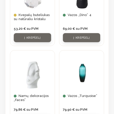
Kvepalų buteliukas
Vazos „Dino” 4
su natūraliu kristalu
53,20
€
su PVM
69,00
€
su PVM
Į KREPŠELĮ
Į KREPŠELĮ
Namų dekoracijos
Vazos „Turquoise”
„Faces”
79,86
€
su PVM
79,90
€
su PVM