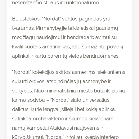
nesenstančio stiliaus ir funkcionalumo.
Be estetikos, “Nordal” veiklos pagrindas yra
tvarumas. Pirmenybę jie teikia etiškai gaunamų
medžiagų naudojimui ir bendradarbiavimui su
kvalifikuotais amatininkais, kad sumažintų poveikį
aplinkai ir kartu paremtų vietos bendruomenes.
“Nordal” kolekcijos skirtos asmenims, siekiantiems
sukurti erdves, atspindinčias jų asmenybę ir
vertybes. Nuo minimalistinių miesto butų iki jaukių
kaimo sodybų – “Nordal” siūlo universalius
daiktus, kurie lengvai įsilieja į bet kokią aplinką,
suteikdami charakterio ir šilumos kiekvienam
namų kampeliui.Atsidavusi naujovėms ir
kūrybiškumui, “Nordal” ir toliau įkvepia interjero