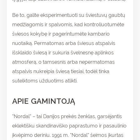
Be to, galite eksperimentuoti su šviestuvų gaubtų
medžiagomis ir spalvomis, kad kontroliuotumėte
šviesos kokybę ir pagerintumėte kambario
nuotaiką. Permatomas arba šviesus atspalvis
išsklaido šviesą ir sukuria švelnesnę aplinkos
atmosferą, o tamsesnis arba nepermatomas
atspalvis nukreipia šviesą tiesiai, todėl tinka
sutelktoms užduotims atlikti.
APIE GAMINTOJĄ
“Nordal” – tai Danijos prekės ženklas, garsėjantis
eklektišku skandinaviško paprastumo ir pasaulinio
įkvėpimo deriniu. 1991 m. “Nordal” šeimos įkurtas