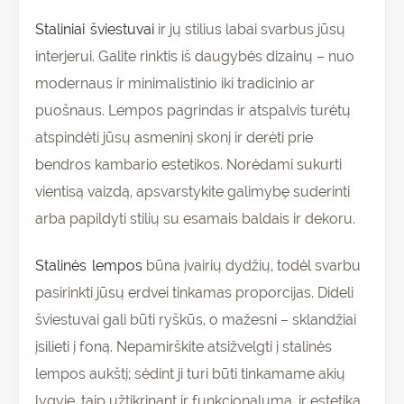
Staliniai šviestuvai
ir jų stilius labai svarbus jūsų
interjerui. Galite rinktis iš daugybės dizainų – nuo
modernaus ir minimalistinio iki tradicinio ar
puošnaus. Lempos pagrindas ir atspalvis turėtų
atspindėti jūsų asmeninį skonį ir derėti prie
bendros kambario estetikos. Norėdami sukurti
vientisą vaizdą, apsvarstykite galimybę suderinti
arba papildyti stilių su esamais baldais ir dekoru.
Stalinės lempos
būna įvairių dydžių, todėl svarbu
pasirinkti jūsų erdvei tinkamas proporcijas. Dideli
šviestuvai gali būti ryškūs, o mažesni – sklandžiai
įsilieti į foną. Nepamirškite atsižvelgti į stalinės
lempos aukštį; sėdint ji turi būti tinkamame akių
lygyje, taip užtikrinant ir funkcionalumą, ir estetiką.