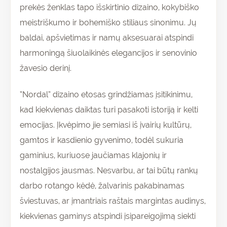
prekės ženklas tapo išskirtinio dizaino, kokybiško
meistriškumo ir bohemiško stiliaus sinonimu. Jų
baldai, apšvietimas ir namų aksesuarai atspindi
harmoningą šiuolaikinės elegancijos ir senovinio
žavesio derinį.
“Nordal” dizaino etosas grindžiamas įsitikinimu,
kad kiekvienas daiktas turi pasakoti istoriją ir kelti
emocijas. Įkvėpimo jie semiasi iš įvairių kultūrų,
gamtos ir kasdienio gyvenimo, todėl sukuria
gaminius, kuriuose jaučiamas klajonių ir
nostalgijos jausmas. Nesvarbu, ar tai būtų rankų
darbo rotango kėdė, žalvarinis pakabinamas
šviestuvas, ar įmantriais raštais margintas audinys,
kiekvienas gaminys atspindi įsipareigojimą siekti