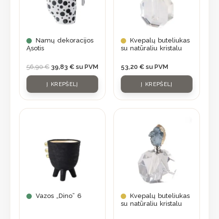
Namų dekoracijos
Kvepalų buteliukas
Ąsotis
su natūraliu kristalu
56,90
€
39,83
€
su PVM
53,20
€
su PVM
Į KREPŠELĮ
Į KREPŠELĮ
Vazos „Dino” 6
Kvepalų buteliukas
su natūraliu kristalu