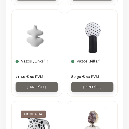
product
page
Vazos „Links” 4
Vazos „Pillar”
71,40
€
su PVM
82,30
€
su PVM
Į KREPŠELĮ
Į KREPŠELĮ
Original
Current
price
price
was:
is:
NUOLAIDA
56,90 €.
39,83 €.