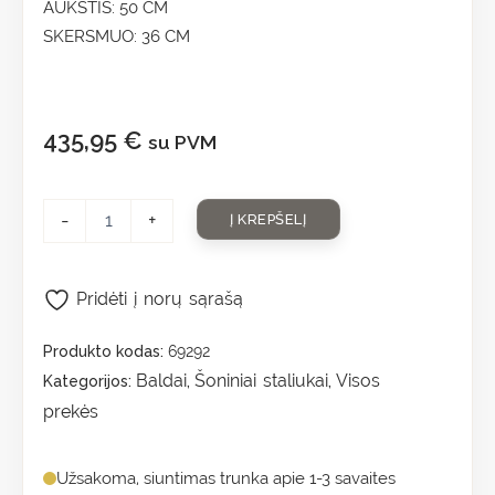
AUKŠTIS: 50 CM
SKERSMUO: 36 CM
435,95
€
su PVM
-
+
Į KREPŠELĮ
Pridėti į norų sąrašą
Produkto kodas:
69292
Baldai
Šoniniai staliukai
Visos
Kategorijos:
,
,
prekės
Užsakoma, siuntimas trunka apie 1-3 savaites