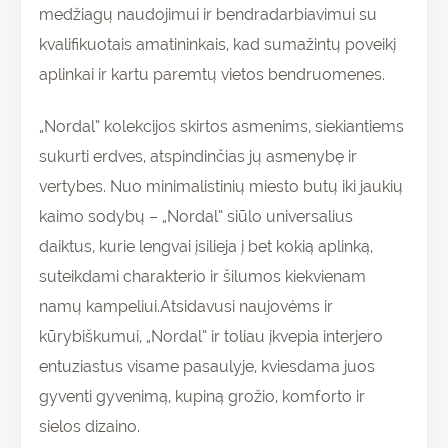
medžiagų naudojimui ir bendradarbiavimui su
kvalifikuotais amatininkais, kad sumažintų poveikį
aplinkai ir kartu paremtų vietos bendruomenes.
„Nordal” kolekcijos skirtos asmenims, siekiantiems
sukurti erdves, atspindinčias jų asmenybę ir
vertybes. Nuo minimalistinių miesto butų iki jaukių
kaimo sodybų – „Nordal” siūlo universalius
daiktus, kurie lengvai įsilieja į bet kokią aplinką,
suteikdami charakterio ir šilumos kiekvienam
namų kampeliui.Atsidavusi naujovėms ir
kūrybiškumui, „Nordal” ir toliau įkvepia interjero
entuziastus visame pasaulyje, kviesdama juos
gyventi gyvenimą, kupiną grožio, komforto ir
sielos dizaino.