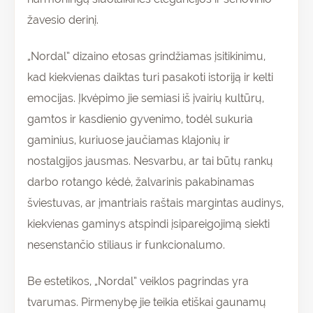
žavesio derinį.
„Nordal” dizaino etosas grindžiamas įsitikinimu,
kad kiekvienas daiktas turi pasakoti istoriją ir kelti
emocijas. Įkvėpimo jie semiasi iš įvairių kultūrų,
gamtos ir kasdienio gyvenimo, todėl sukuria
gaminius, kuriuose jaučiamas klajonių ir
nostalgijos jausmas. Nesvarbu, ar tai būtų rankų
darbo rotango kėdė, žalvarinis pakabinamas
šviestuvas, ar įmantriais raštais margintas audinys,
kiekvienas gaminys atspindi įsipareigojimą siekti
nesenstančio stiliaus ir funkcionalumo.
Be estetikos, „Nordal” veiklos pagrindas yra
tvarumas. Pirmenybę jie teikia etiškai gaunamų