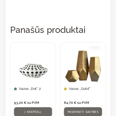
Panašūs produktai
This
product
has
multiple
variants.
The
options
may
Vazos „Dot” 2
Vazos „Gold”
be
chosen
93,20
€
su PVM
84,70
€
su PVM
on
Į KREPŠELĮ
PASIRINKTI SAVYBES
the