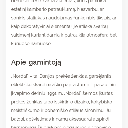
dėmesio centre arba akcentas, kuris padidina
estetinį kambario patrauklumą. Nesvarbu, ar
šoninis staliukas naudojamas funkciniais tikslais, ar
kaip dekoratyviniai elementai, jie atlieka svarbų
vaidmenį kuriant darnią ir patrauklią atmosferą bet
kuriuose namuose.
Apie gamintoją
„Nordal” – tai Danijos prekės ženklas, garsėjantis
eklektišku skandinaviško paprastumo ir pasaulinio
įkvėpimo deriniu. 1991 m. „Nordal” šeimos įkurtas
prekės ženklas tapo išskirtinio dizaino, kokybiško
meistriškumo ir bohemiško stiliaus sinonimu. Jų
baldai, apšvietimas ir namų aksesuarai atspindi
harmoningą šiuolaikinės elegancijos ir senovinio