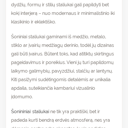
dydžių, formų ir stilių staliukai gali papildyti bet
kokį interjerą – nuo modernaus ir minimalistinio iki
klasikinio ir eklektiško.
Šoniniai staliukai gaminami iš medžio, metalo,
stiklo ar įvairių medžiagų derinio, todėl jų dizainas
gali būti įvairus. Būtent toks, kad atitiktų skirtingus
pageidavimus ir poreikius. Vieni jų turi papildomų
laikymo galimybių, pavyzdžiui, stalčių ar lentynų.
Kiti pasižymi sudėtingomis detalėmis ar unikalia
apdaila, suteikiančia kambariui vizualinio
įdomumo.
Šonininiai staliukai
ne tik yra praktiški, bet ir
padeda kurti bendrą erdvės atmosferą, nes yra