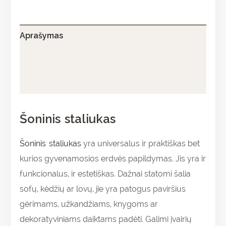
Aprašymas
Papildoma informacija
Atsiliepimai (0)
Šoninis staliukas
Šoninis staliukas
yra universalus ir praktiškas bet
kurios gyvenamosios erdvės papildymas. Jis yra ir
funkcionalus, ir estetiškas. Dažnai statomi šalia
sofų, kėdžių ar lovų, jie yra patogus paviršius
gėrimams, užkandžiams, knygoms ar
dekoratyviniams daiktams padėti. Galimi įvairių