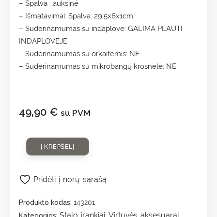
– Spalva : auksinė
– Išmatavimai: Spalva: 29,5x6x1cm
– Suderinamumas su indaplove: GALIMA PLAUTI
INDAPLOVĖJE.
– Suderinamumas su orkaitėmis: NE
– Suderinamumas su mikrobangų krosnele: NE
49,90
€
su PVM
Į KREPŠELĮ
Pridėti į norų sąrašą
Produkto kodas:
143201
Stalo įrankiai
Virtuvės aksesuarai
Kategorijos:
,
,