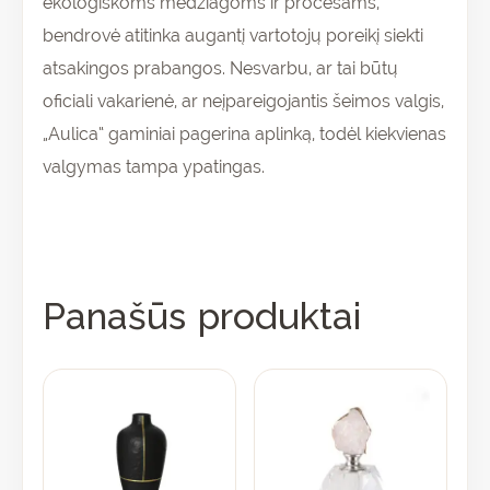
ekologiškoms medžiagoms ir procesams,
bendrovė atitinka augantį vartotojų poreikį siekti
atsakingos prabangos. Nesvarbu, ar tai būtų
oficiali vakarienė, ar neįpareigojantis šeimos valgis,
„Aulica“ gaminiai pagerina aplinką, todėl kiekvienas
valgymas tampa ypatingas.
Panašūs produktai