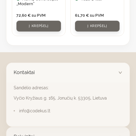
„Modern”
72,60
€
su PVM
61,70
€
su PVM
Į KREPŠELĮ
Į KREPŠELĮ
Kontaktai
Sandėlio adresas:
Vyčio Kryžiaus g. 165, Jonučių k. 53305, Lietuva
info@codekus.lt