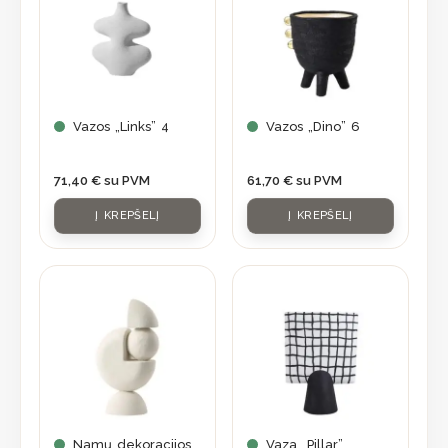
Vazos „Links” 4
Vazos „Dino” 6
71,40
€
su PVM
61,70
€
su PVM
Į KREPŠELĮ
Į KREPŠELĮ
Namų dekoracijos
Vaza „Pillar”