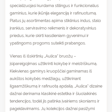
specializuojasi kurdama stilingus ir funkcionalius
gaminius, kurie įkūnija eleganciją ir rafinuotumą.
Platus jų asortimentas apima stiklinius indus, stalo
įrankius, serviravimo reikmenis ir dekoratyvinius
priedus, kurie skirti kasdieniam gyvenimui ir
ypatingoms progoms suteikti prabangos.
Vienas iš išskirtinių „Aulica“ bruožų –
įsipareigojimas užtikrinti kokybę ir meistriškumą.
Kiekvienas gaminys kruopščiai gaminamas iš
aukštos kokybės medžiagų, užtikrinant
ilgaamžiškumą ir rafinuotą apdailą. „Aulica“ dizaine
dažnai derinama klasikinė estetika ir šiuolaikinės
tendencijos, todėl jis patinka įvairiems skoniams ir
pageidavimams. Jų kolekcijos dažnai pasižymi