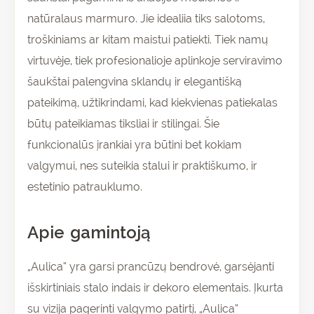
natūralaus marmuro. Jie idealiia tiks salotoms,
troškiniams ar kitam maistui patiekti. Tiek namų
virtuvėje, tiek profesionalioje aplinkoje serviravimo
šaukštai palengvina sklandų ir elegantišką
pateikimą, užtikrindami, kad kiekvienas patiekalas
būtų pateikiamas tiksliai ir stilingai. Šie
funkcionalūs įrankiai yra būtini bet kokiam
valgymui, nes suteikia stalui ir praktiškumo, ir
estetinio patrauklumo.
Apie gamintoją
„Aulica“ yra garsi prancūzų bendrovė, garsėjanti
išskirtiniais stalo indais ir dekoro elementais. Įkurta
su vizija pagerinti valgymo patirtį, „Aulica“