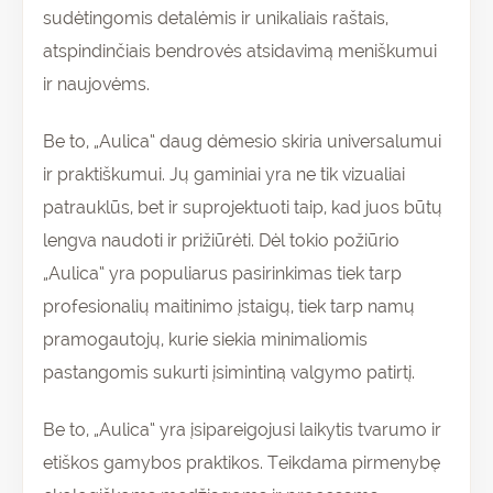
sudėtingomis detalėmis ir unikaliais raštais,
atspindinčiais bendrovės atsidavimą meniškumui
ir naujovėms.
Be to, „Aulica“ daug dėmesio skiria universalumui
ir praktiškumui. Jų gaminiai yra ne tik vizualiai
patrauklūs, bet ir suprojektuoti taip, kad juos būtų
lengva naudoti ir prižiūrėti. Dėl tokio požiūrio
„Aulica“ yra populiarus pasirinkimas tiek tarp
profesionalių maitinimo įstaigų, tiek tarp namų
pramogautojų, kurie siekia minimaliomis
pastangomis sukurti įsimintiną valgymo patirtį.
Be to, „Aulica“ yra įsipareigojusi laikytis tvarumo ir
etiškos gamybos praktikos. Teikdama pirmenybę