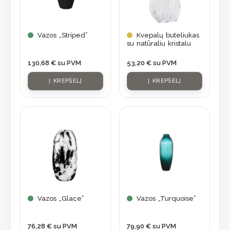
Vazos „Striped”
Kvepalų buteliukas
su natūraliu kristalu
130,68
€
su PVM
53,20
€
su PVM
Į KREPŠELĮ
Į KREPŠELĮ
Vazos „Glace”
Vazos „Turquoise”
76,28
€
su PVM
79,90
€
su PVM