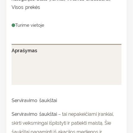
Visos prekės
Turime vietoje
Aprašymas
Papildoma informacija
Atsiliepimai (0)
Serviravimo šaukštai
Serviravimo šaukštai
– tai nepakeičiami įrankiai,
skirti veiksmingai išpilstyti ir patiekti maistą. Šie
šaukštai pagaminti iš akacijos medienos ir