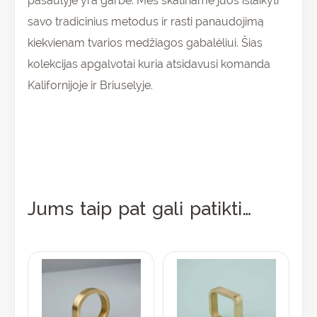
pasaulyje yra garbė. Mes skatiname juos išlaikyti
savo tradicinius metodus ir rasti panaudojimą
kiekvienam tvarios medžiagos gabalėliui. Šias
kolekcijas apgalvotai kuria atsidavusi komanda
Kalifornijoje ir Briuselyje.
Jums taip pat gali patikti…