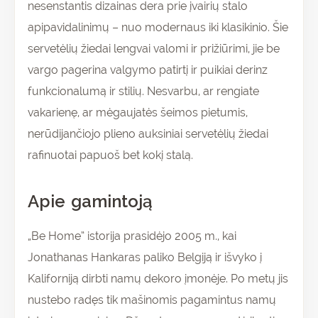
nesenstantis dizainas dera prie įvairių stalo
apipavidalinimų – nuo modernaus iki klasikinio. Šie
servetėlių žiedai lengvai valomi ir prižiūrimi, jie be
vargo pagerina valgymo patirtį ir puikiai derinz
funkcionalumą ir stilių. Nesvarbu, ar rengiate
vakarienę, ar mėgaujatės šeimos pietumis,
nerūdijančiojo plieno auksiniai servetėlių žiedai
rafinuotai papuoš bet kokį stalą.
Apie gamintoją
„Be Home” istorija prasidėjo 2005 m., kai
Jonathanas Hankaras paliko Belgiją ir išvyko į
Kaliforniją dirbti namų dekoro įmonėje. Po metų jis
nustebo radęs tik mašinomis pagamintus namų