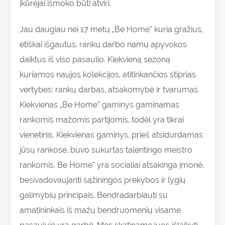
įkūrėjai išmoko būti atviri.
Jau daugiau nei 17 metų „Be Home” kuria gražius,
etiškai išgautus, rankų darbo namų apyvokos
daiktus iš viso pasaulio. Kiekvieną sezoną
kuriamos naujos kolekcijos, atitinkančios stiprias
vertybes: rankų darbas, atsakomybė ir tvarumas.
Kiekvienas „Be Home” gaminys gaminamas
rankomis mažomis partijomis, todėl yra tikrai
vienetinis. Kiekvienas gaminys, prieš atsidurdamas
jūsų rankose, buvo sukurtas talentingo meistro
rankomis. Be Home” yra socialiai atsakinga įmonė,
besivadovaujanti sąžiningos prekybos ir lygių
galimybių principais. Bendradarbiauti su
amatininkais iš mažų bendruomenių visame