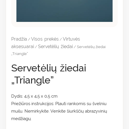
Pradžia
Visos prekės
Virtuvės
/
/
aksesuarai
Servetėlių žiedai
/
/ Servetėlių žiedai
„Triangle”
Servetėlių žiedai
„Triangle”
Dydis: 4,5 x 4,5 x 0,5 cm
Priežiūros instrukcijos: Plauti rankomis su švelniu
muilu. Nemirkykite. Venkite šiurkščių abrazyvinių
medžiagų.