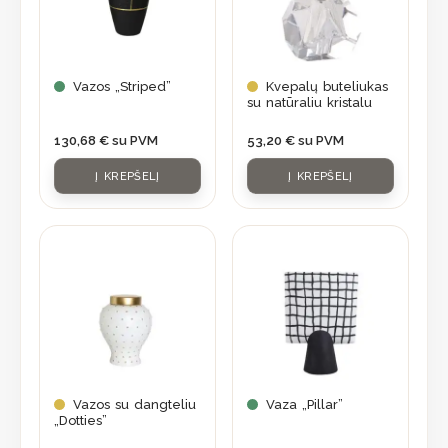
Vazos „Striped”
Kvepalų buteliukas
su natūraliu kristalu
130,68
€
su PVM
53,20
€
su PVM
Į KREPŠELĮ
Į KREPŠELĮ
Vazos su dangteliu
Vaza „Pillar”
„Dotties”