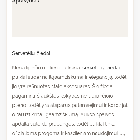
Aprašymas
Papildoma informacija
Atsiliepimai (0)
Servetėlių žiedai
Nerūdijančiojo plieno auksiniai
servetėlių žiedai
puikiai suderina ilgaamžiškumą ir eleganciją, todėl
jie yra rafinuotas stalo aksesuaras. Šie žiedai
pagaminti iš aukštos kokybės nerūdijančiojo
plieno, todėl yra atsparūs patamsėjimui ir korozijai,
o tai užtikrina ilgaamžiškumą. Aukso spalvos
apdaila suteikia prabangos, todėl puikiai tinka
oficialioms progoms ir kasdieniam naudojimui. Jų