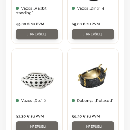
Vazos „Rabbit
Vazos „Dino” 4
standing”
49,00
€
su PVM
69,00
€
su PVM
Į KREPŠELĮ
Į KREPŠELĮ
Vazos „Dot” 2
Dubenys „Relaxed”
93,20
€
su PVM
59,30
€
su PVM
Į KREPŠELĮ
Į KREPŠELĮ