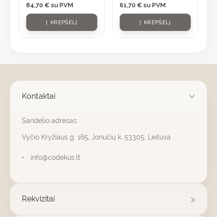
84,70
€
su PVM
61,70
€
su PVM
Į KREPŠELĮ
Į KREPŠELĮ
Kontaktai
Sandėlio adresas:
Vyčio Kryžiaus g. 165, Jonučių k. 53305, Lietuva
info@codekus.lt
Rekvizitai