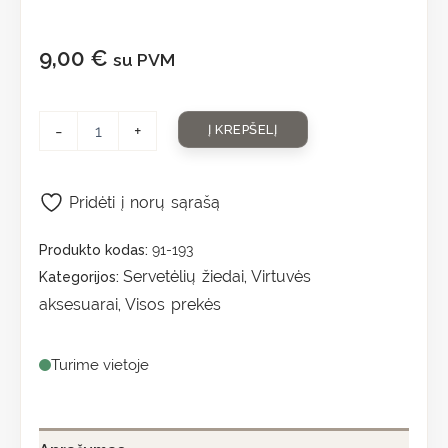
9,00
€
su PVM
-
+
Į KREPŠELĮ
Pridėti į norų sąrašą
Produkto kodas:
91-193
Servetėlių žiedai
Virtuvės
Kategorijos:
,
aksesuarai
Visos prekės
,
Turime vietoje