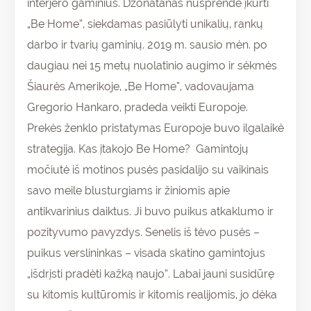
interjero gaminius. Džonatanas nusprendė įkurti
„Be Home”, siekdamas pasiūlyti unikalių, rankų
darbo ir tvarių gaminių. 2019 m. sausio mėn. po
daugiau nei 15 metų nuolatinio augimo ir sėkmės
Šiaurės Amerikoje, „Be Home”, vadovaujama
Gregorio Hankaro, pradeda veikti Europoje.
Prekės ženklo pristatymas Europoje buvo ilgalaikė
strategija. Kas įtakojo Be Home? Gamintojų
močiutė iš motinos pusės pasidalijo su vaikinais
savo meile blusturgiams ir žiniomis apie
antikvarinius daiktus. Ji buvo puikus atkaklumo ir
pozityvumo pavyzdys. Senelis iš tėvo pusės –
puikus verslininkas – visada skatino gamintojus
„išdrįsti pradėti kažką naujo”. Labai jauni susidūrę
su kitomis kultūromis ir kitomis realijomis, jo dėka