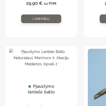
29,90
€
su PVM
Į KREPŠELĮ
Pjaustymo
lentelė balto
natūralaus
marmuro ir akacijų