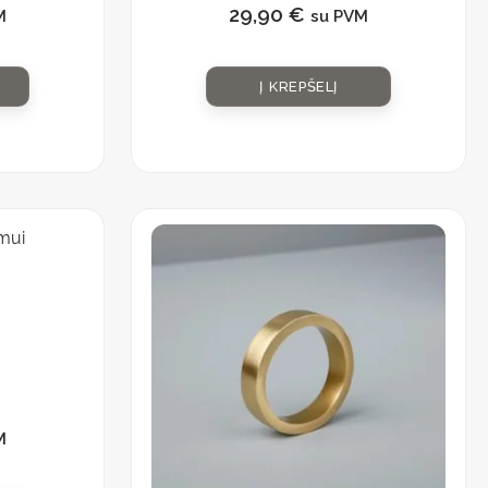
29,90
€
M
su PVM
Į KREPŠELĮ
M