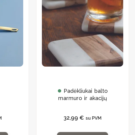
Padėkliukai balto
marmuro ir akacijų
medienos rinkinys
32,99
€
M
su PVM