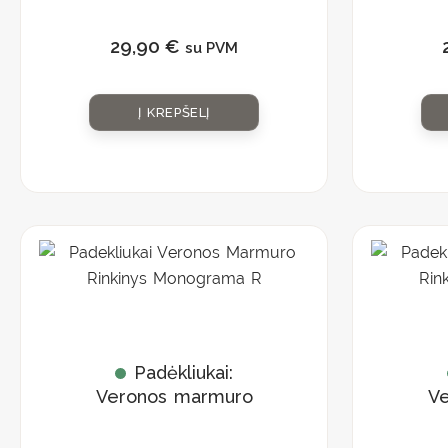
rinkinys
„Monograma L”
„
29,90
€
su PVM
Į KREPŠELĮ
Padėkliukai:
Veronos marmuro
V
rinkinys
„Monograma R”