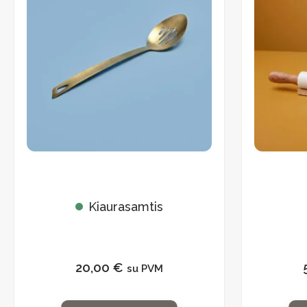
Kiaurasamtis
20,00
€
su PVM