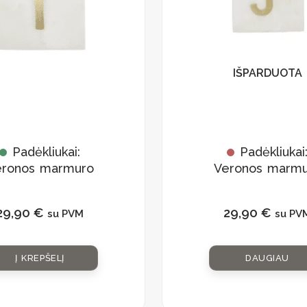
IŠPARDUOTA
Padėkliukai:
Padėkliukai
eronos marmuro
Veronos marmu
rinkinys
rinkinys
„Monograma I”
„Monograma J
29,90
€
29,90
€
su PVM
su PV
Į KREPŠELĮ
DAUGIAU