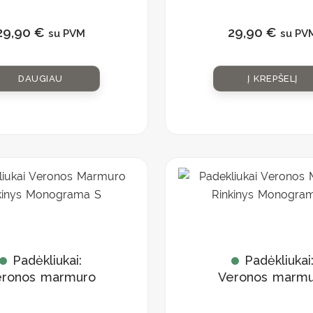
rinkinys
rinkinys
Monograma M”
„Monograma N
29,90
€
29,90
€
su PVM
su PV
DAUGIAU
Į KREPŠELĮ
Padėkliukai:
Padėkliukai
eronos marmuro
Veronos marmu
rinkinys
rinkinys
„Monograma S”
„Monograma T