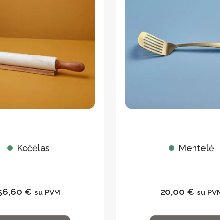
Kočėlas
Mentelė
56,60
€
20,00
€
su PVM
su PV