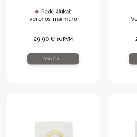
Padėkliukai:
veronos marmuro
V
rinkinys
„Monograma A”
29,90
€
su PVM
DAUGIAU