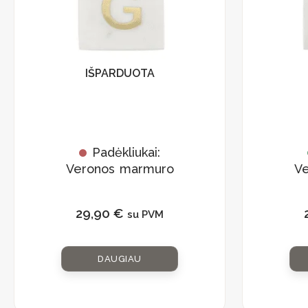
IŠPARDUOTA
Padėkliukai:
Veronos marmuro
V
rinkinys
„Monograma G”
29,90
€
su PVM
DAUGIAU