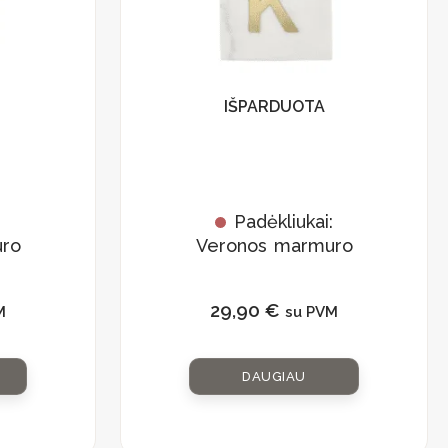
IŠPARDUOTA
:
Padėkliukai:
ro
Veronos marmuro
rinkinys
”
„Monograma K”
29,90
€
M
su PVM
DAUGIAU