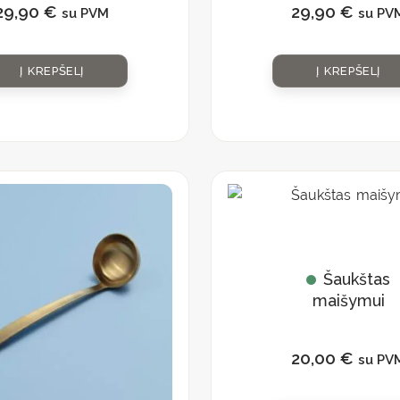
29,90
€
29,90
€
su PVM
su PV
Į KREPŠELĮ
Į KREPŠELĮ
Šaukštas
maišymui
20,00
€
su PV