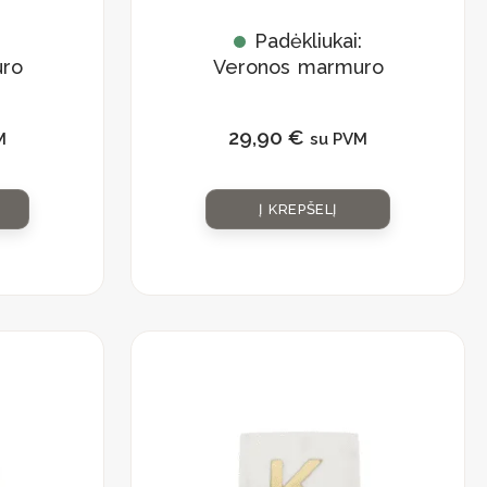
:
Padėkliukai:
ro
Veronos marmuro
rinkinys
”
„Monograma E”
29,90
€
M
su PVM
Į KREPŠELĮ