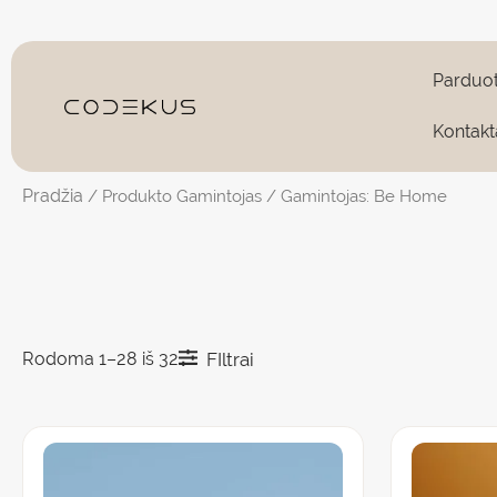
Pereiti
prie
turinio
Parduo
Kontakt
Pradžia
/ Produkto Gamintojas / Gamintojas: Be Home
Rodoma 1–28 iš 32
FIltrai