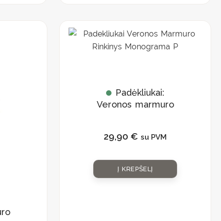
Padėkliukai:
Veronos marmuro
rinkinys
„Monograma P”
29,90
€
su PVM
Į KREPŠELĮ
:
ro