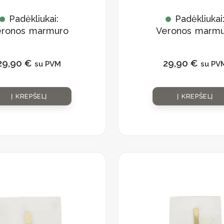
Padėkliukai:
Padėkliukai
eronos marmuro
Veronos marmu
rinkinys
rinkinys
„Monograma B”
„Monograma D
29,90
€
29,90
€
su PVM
su PV
Į KREPŠELĮ
Į KREPŠELĮ