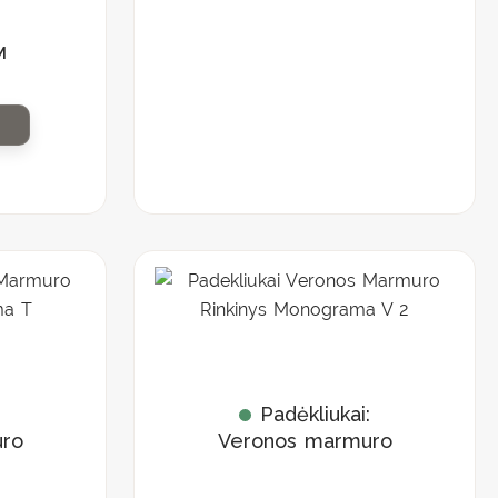
”
M
:
Padėkliukai:
ro
Veronos marmuro
rinkinys
”
„Monograma V”