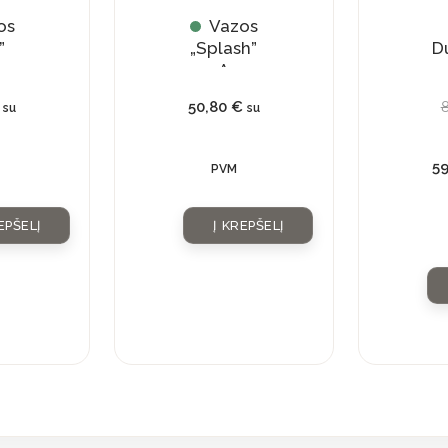
os
Vazos
”
„Splash”
D
A
50,80
€
su
su
5
PVM
EPŠELĮ
Į KREPŠELĮ