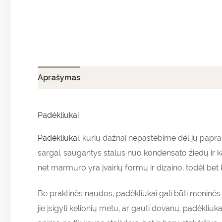
Aprašymas
Papildoma informacija
Atsiliepi
Padėkliukai
Padėkliukai
, kurių dažnai nepastebime dėl jų papras
sargai, saugantys stalus nuo kondensato žiedų ir k
net marmuro yra įvairių formų ir dizaino, todėl bet k
Be praktinės naudos, padėkliukai gali būti meninės 
jie įsigyti kelionių metu, ar gauti dovanų, padėkliu