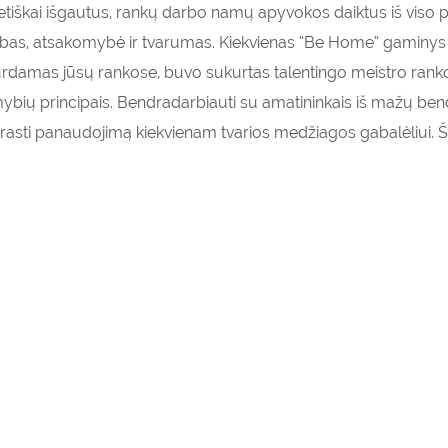
etiškai išgautus, rankų darbo namų apyvokos daiktus iš viso 
ų darbas, atsakomybė ir tvarumas. Kiekvienas “Be Home” gami
sidurdamas jūsų rankose, buvo sukurtas talentingo meistro ran
imybių principais. Bendradarbiauti su amatininkais iš mažų 
r rasti panaudojimą kiekvienam tvarios medžiagos gabalėliui. 