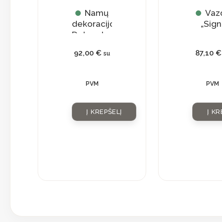
Namų
Vaz
dekoracijos
„Sign
Dekoratyvinė
lėkštė
92,00
€
87,10
€
su
PVM
PVM
Į KREPŠELĮ
Į KR