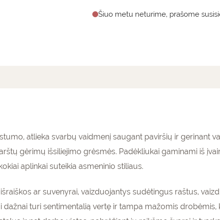
Šiuo metu neturime, prašome susisie
mai (0)
tumo, atlieka svarbų vaidmenį saugant paviršių ir gerinant valgy
arštų gėrimų išsiliejimo grėsmės. Padėkliukai gaminami iš įva
okiai aplinkai suteikia asmeninio stiliaus.
išraiškos ar suvenyrai, vaizduojantys sudėtingus raštus, vaizdi
kai dažnai turi sentimentalią vertę ir tampa mažomis drobėmis,