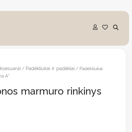
aksesuarai
Padėkliukai ir padėklai
/
/ Padėkliukai:
ma A”
ronos marmuro rinkinys