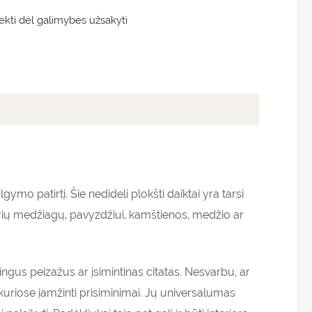
kti dėl galimybės užsakyti
mo patirtį. Šie nedideli plokšti daiktai yra tarsi
irių medžiagų, pavyzdžiui, kamštienos, medžio ar
ngus peizažus ar įsimintinas citatas. Nesvarbu, ar
 kuriose įamžinti prisiminimai. Jų universalumas