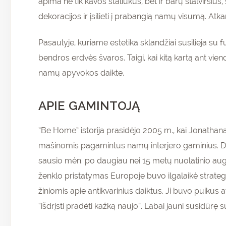
apima ne tik kavos staliukus, bet ir barų stalviršius, 
dekoracijos ir įsilieti į prabangią namų visumą. Atka
Pasaulyje, kuriame estetika sklandžiai susilieja su 
bendros erdvės švaros. Taigi, kai kitą kartą ant vien
namų apyvokos daikte.
APIE GAMINTOJĄ
“Be Home” istorija prasidėjo 2005 m., kai Jonathanas
mašinomis pagamintus namų interjero gaminius. Džo
sausio mėn. po daugiau nei 15 metų nuolatinio au
ženklo pristatymas Europoje buvo ilgalaikė strateg
žiniomis apie antikvarinius daiktus. Ji buvo puikus
“išdrįsti pradėti kažką naujo”. Labai jauni susidūrę su