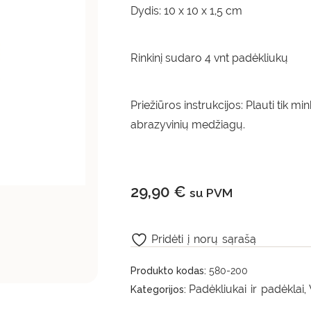
Dydis: 10 x 10 x 1,5 cm
Rinkinį sudaro 4 vnt padėkliukų
Priežiūros instrukcijos: Plauti tik m
abrazyvinių medžiagų.
29,90
€
su PVM
Pridėti į norų sąrašą
Produkto kodas:
580-200
Padėkliukai ir padėklai
Kategorijos:
,