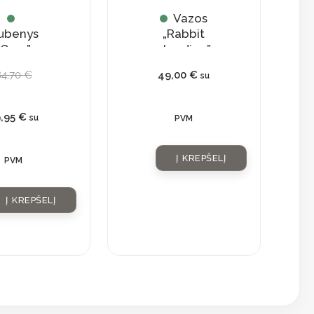
Vazos
ubenys
„Rabbit
„Grey”
standing”
84,70
€
49,00
€
su
9,95
€
su
PVM
Į KREPŠELĮ
PVM
Į KREPŠELĮ