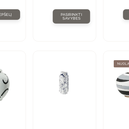
EPŠELĮ
PASIRINKTI
SAVYBES
NUOLA