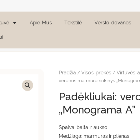
tuvė
Apie Mus
Tekstilė
Verslo dovanos
ai
Pradžia
Visos prekės
Virtuvės 
/
/
veronos marmuro rinkinys „Monogra
Padėkliukai: ve
„Monograma A”
Spalva: balta ir aukso
Medžiaga: marmuras ir plienas.