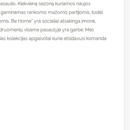
pasaulio. Kiekvieną sezoną kuriamos naujos
nys gaminamas rankomis mažomis partijomis, todėl
komis. Be Home” yra socialiai atsakinga įmonė,
bendruomenių visame pasaulyje yra garbė. Mes
Šias kolekcijas apgalvotai kuria atsidavusi komanda