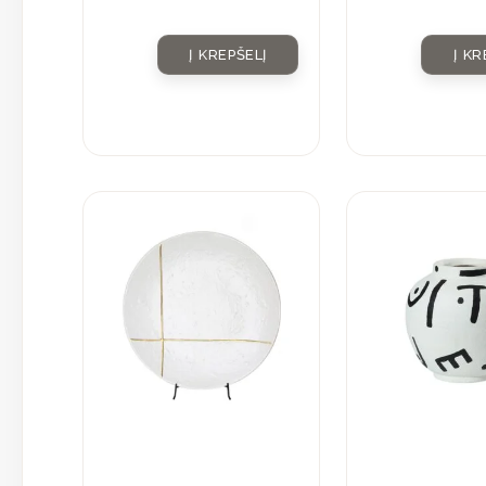
Į KREPŠELĮ
Į KR