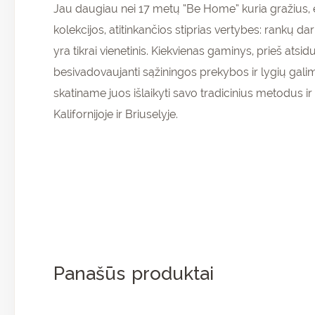
Jau daugiau nei 17 metų “Be Home” kuria gražius, 
kolekcijos, atitinkančios stiprias vertybes: rank
yra tikrai vienetinis. Kiekvienas gaminys, prieš at
besivadovaujanti sąžiningos prekybos ir lygių gal
skatiname juos išlaikyti savo tradicinius metodus i
Kalifornijoje ir Briuselyje.
Panašūs produktai