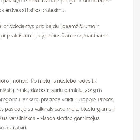
palaikyti. Padėkliukai taip pat gali ir būti interjero
os erdvės stilistiko pratesimu.
liai prisidedantys prie baldų ilgaamžiškumo ir
ciją ir praktiškumą, slypinčius šiame neįmantriame
ekoro įmonėje. Po metų jis nustebo radęs tik
alių, rankų darbo ir tvarių gaminių. 2019 m.
regorio Hankaro, pradeda veikti Europoje. Prekės
pasidalijo su vaikinais savo meile blusturgiams ir
kus verslininkas – visada skatino gamintojus
 būti atviri.