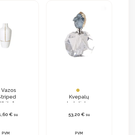
Vazos
Striped
Kvepalų
White”
buteliukas
su
1,60
€
53,20
€
su
su
natūraliu
kristalu
PVM
PVM