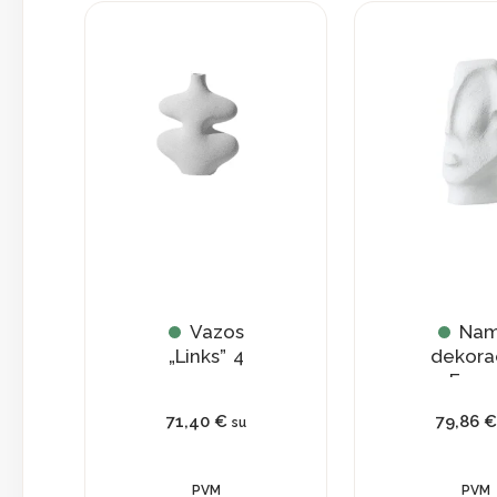
Vazos
Na
„Links” 4
dekora
„Face
71,40
€
79,86
€
su
PVM
PVM