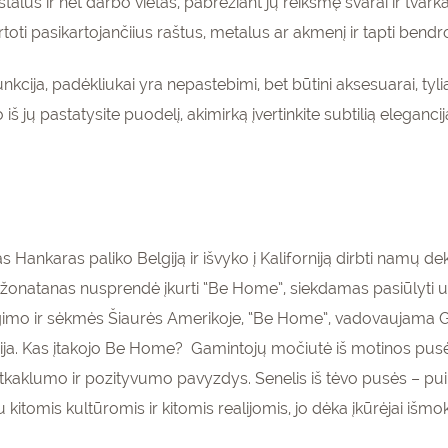
stalus ir net darbo vietas, pabrėžiant jų reikšmę švarai ir tvarkai 
rtoti pasikartojančiius raštus, metalus ar akmenį ir tapti bendr
funkcija, padėkliukai yra nepastebimi, bet būtini aksesuarai, ty
o iš jų pastatysite puodelį, akimirką įvertinkite subtilią elegan
 Hankaras paliko Belgiją ir išvyko į Kaliforniją dirbti namų d
natanas nusprendė įkurti “Be Home”, siekdamas pasiūlyti unik
gimo ir sėkmės Šiaurės Amerikoje, “Be Home”, vadovaujama G
ija. Kas įtakojo Be Home? Gamintojų močiutė iš motinos pusės 
 atkaklumo ir pozityvumo pavyzdys. Senelis iš tėvo pusės – pui
 kitomis kultūromis ir kitomis realijomis, jo dėka įkūrėjai išmoko