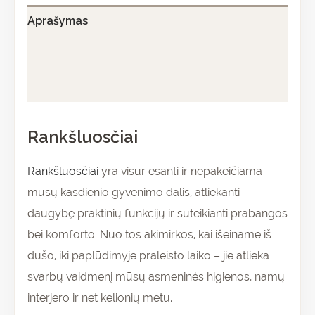
Aprašymas
Papildoma informacija
Atsiliepimai (0)
Rankšluosčiai
Rankšluosčiai
yra visur esanti ir nepakeičiama
mūsų kasdienio gyvenimo dalis, atliekanti
daugybę praktinių funkcijų ir suteikianti prabangos
bei komforto. Nuo tos akimirkos, kai išeiname iš
dušo, iki paplūdimyje praleisto laiko – jie atlieka
svarbų vaidmenį mūsų asmeninės higienos, namų
interjero ir net kelionių metu.