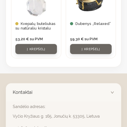
Kvepalų buteliukas
Dubenys „Relaxed”
su natūraliu kristalu
53,20
€
su PVM
59,30
€
su PVM
Į KREPŠELĮ
Į KREPŠELĮ
Kontaktai
Sandėlio adresas:
Vyčio Kryžiaus g. 165, Jonučių k. 53305, Lietuva