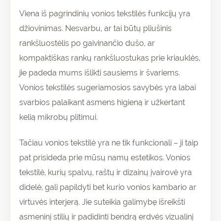
Viena iš pagrindinių vonios tekstilės funkcijų yra
džiovinimas. Nesvarbu, ar tai būtų pliušinis
rankšluostėlis po gaivinančio dušo, ar
kompaktiškas rankų rankšluostukas prie kriauklės,
jie padeda mums išlikti sausiems ir švariems.
Vonios tekstilės sugeriamosios savybės yra labai
svarbios palaikant asmens higieną ir užkertant
kelią mikrobų plitimui.
Tačiau vonios tekstilė yra ne tik funkcionali – ji taip
pat prisideda prie mūsų namų estetikos. Vonios
tekstilė, kurių spalvų, raštų ir dizainų įvairovė yra
didelė, gali papildyti bet kurio vonios kambario ar
virtuvės interjerą. Jie suteikia galimybę išreikšti
asmeninį stilių ir padidinti bendrą erdvės vizualinį