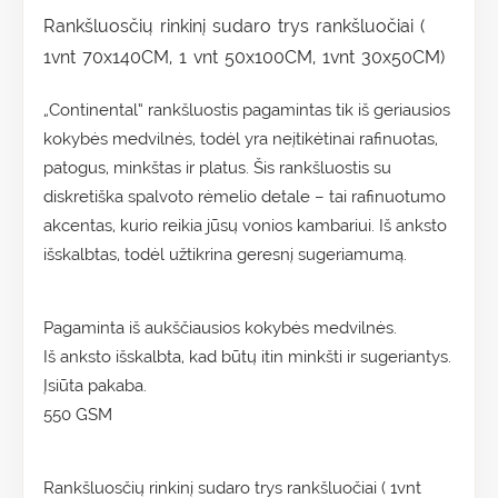
Rankšluosčių rinkinį sudaro trys rankšluočiai (
1vnt 70x140CM, 1 vnt 50x100CM, 1vnt 30x50CM)
„Continental“ rankšluostis pagamintas tik iš geriausios
kokybės medvilnės, todėl yra neįtikėtinai rafinuotas,
patogus, minkštas ir platus. Šis rankšluostis su
diskretiška spalvoto rėmelio detale – tai rafinuotumo
akcentas, kurio reikia jūsų vonios kambariui. Iš anksto
išskalbtas, todėl užtikrina geresnį sugeriamumą.
Pagaminta iš aukščiausios kokybės medvilnės.
Iš anksto išskalbta, kad būtų itin minkšti ir sugeriantys.
Įsiūta pakaba.
550 GSM
Rankšluosčių rinkinį sudaro trys rankšluočiai ( 1vnt