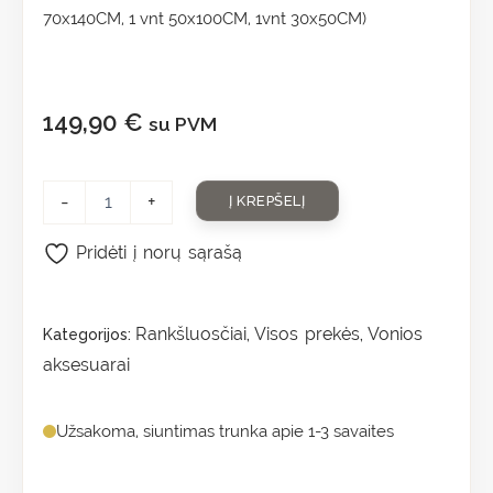
70x140CM, 1 vnt 50x100CM, 1vnt 30x50CM)
149,90
€
su PVM
-
+
Į KREPŠELĮ
Pridėti į norų sąrašą
Rankšluosčiai
Visos prekės
Vonios
Kategorijos:
,
,
aksesuarai
Užsakoma, siuntimas trunka apie 1-3 savaites