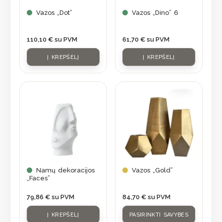
Vazos „Dot”
Vazos „Dino” 6
110,10
€
su PVM
61,70
€
su PVM
Į KREPŠELĮ
Į KREPŠELĮ
This
product
has
multiple
variants.
The
options
may
Namų dekoracijos
Vazos „Gold”
„Faces”
be
chosen
79,86
€
su PVM
84,70
€
su PVM
on
Į KREPŠELĮ
PASIRINKTI SAVYBES
the