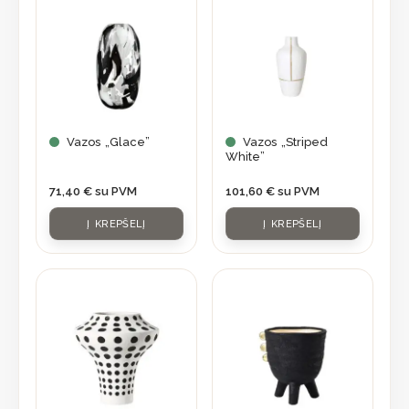
Vazos „Glace”
Vazos „Striped
White”
71,40
€
su PVM
101,60
€
su PVM
Į KREPŠELĮ
Į KREPŠELĮ