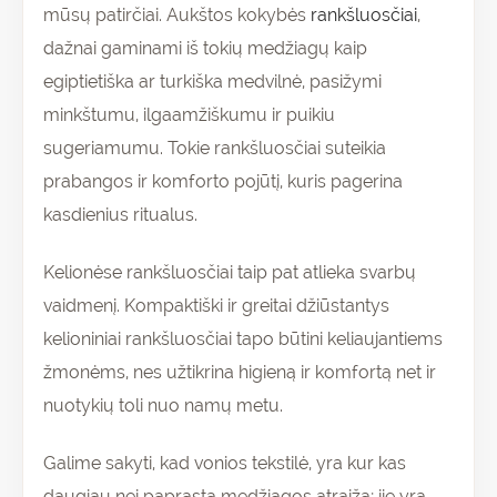
mūsų patirčiai. Aukštos kokybės
rankšluosčiai
,
dažnai gaminami iš tokių medžiagų kaip
egiptietiška ar turkiška medvilnė, pasižymi
minkštumu, ilgaamžiškumu ir puikiu
sugeriamumu. Tokie rankšluosčiai suteikia
prabangos ir komforto pojūtį, kuris pagerina
kasdienius ritualus.
Kelionėse rankšluosčiai taip pat atlieka svarbų
vaidmenį. Kompaktiški ir greitai džiūstantys
kelioniniai rankšluosčiai tapo būtini keliaujantiems
žmonėms, nes užtikrina higieną ir komfortą net ir
nuotykių toli nuo namų metu.
Galime sakyti, kad vonios tekstilė, yra kur kas
daugiau nei paprasta med
žiagos atraiža
; jie yra