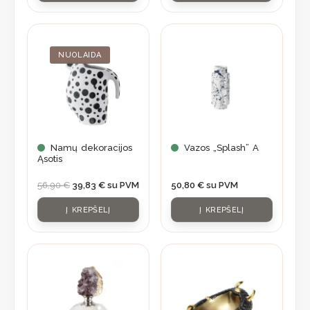
product
page
Original
Current
price
price
was:
is:
NUOLAIDA
56,90 €.
39,83 €.
Namų dekoracijos
Vazos „Splash” A
Ąsotis
56,90
€
39,83
€
su PVM
50,80
€
su PVM
Į KREPŠELĮ
Į KREPŠELĮ