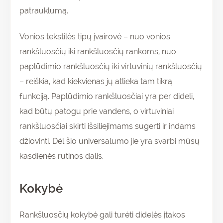
patrauklumą.
Vonios tekstilės tipų įvairovė – nuo vonios
rankšluosčių iki rankšluosčių rankoms, nuo
paplūdimio rankšluosčių iki virtuvinių rankšluosčių
– reiškia, kad kiekvienas jų atlieka tam tikrą
funkciją. Paplūdimio rankšluosčiai yra per dideli,
kad būtų patogu prie vandens, o virtuviniai
rankšluosčiai skirti išsiliejimams sugerti ir indams
džiovinti. Dėl šio universalumo jie yra svarbi mūsų
kasdienės rutinos dalis.
Kokybė
Rankšluosčių kokybė gali turėti didelės įtakos