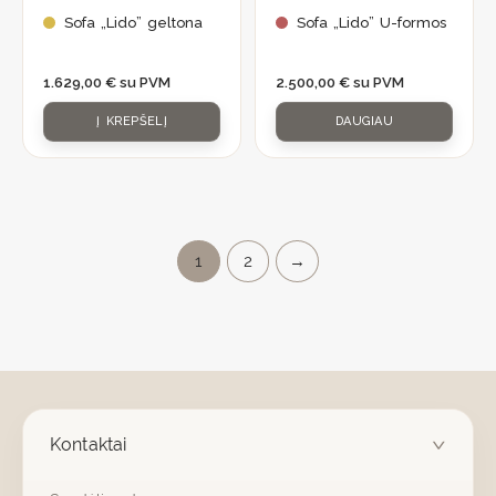
Sofa „Lido” geltona
Sofa „Lido” U-formos
1.629,00
€
su PVM
2.500,00
€
su PVM
Į KREPŠELĮ
DAUGIAU
1
2
→
Kontaktai