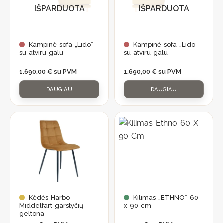
IŠPARDUOTA
IŠPARDUOTA
Kampinė sofa „Lido”
Kampinė sofa „Lido”
su atviru galu
su atviru galu
1.690,00
€
su PVM
1.690,00
€
su PVM
DAUGIAU
DAUGIAU
Kėdės Harbo
Kilimas „ETHNO” 60
Middelfart garstyčių
x 90 cm
geltona