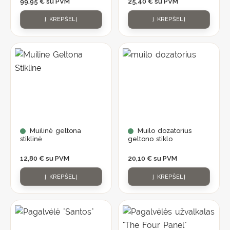
99,95
€
su PVM
25,40
€
su PVM
Į KREPŠELĮ
Į KREPŠELĮ
Muilinė geltona
Muilo dozatorius
stiklinė
geltono stiklo
12,80
€
su PVM
20,10
€
su PVM
Į KREPŠELĮ
Į KREPŠELĮ