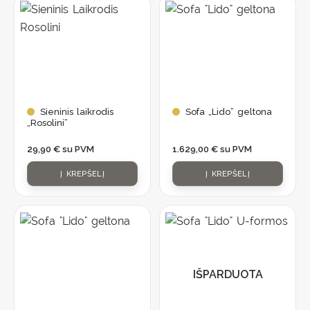
Sieninis laikrodis
Sofa „Lido” geltona
„Rosolini”
29,90
€
su PVM
1.629,00
€
su PVM
Į KREPŠELĮ
Į KREPŠELĮ
IŠPARDUOTA