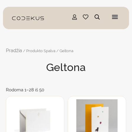
Pereiti
prie
turinio
Pradžia
/ Produkto Spalva / Geltona
Geltona
Rodoma 1–28 iš 50