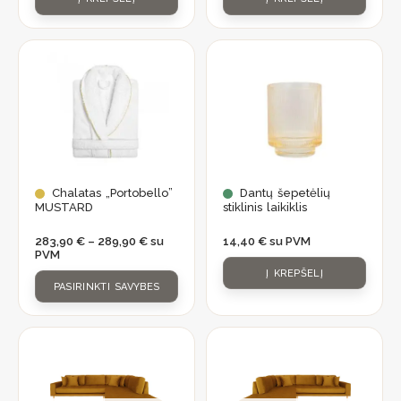
Price
This
range:
product
283,90 €
through
has
289,90 €
multiple
variants.
The
options
Chalatas „Portobello”
Dantų šepetėlių
may
MUSTARD
stiklinis laikiklis
be
283,90
€
–
289,90
€
su
14,40
€
su PVM
chosen
PVM
on
Į KREPŠELĮ
the
PASIRINKTI SAVYBES
product
page