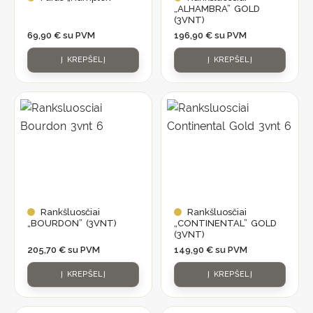
„ALHAMBRA” GOLD
(3VNT)
69,90
€
su PVM
196,90
€
su PVM
Į KREPŠELĮ
Į KREPŠELĮ
Rankšluosčiai
Rankšluosčiai
„BOURDON” (3VNT)
„CONTINENTAL” GOLD
(3VNT)
205,70
€
su PVM
149,90
€
su PVM
Į KREPŠELĮ
Į KREPŠELĮ