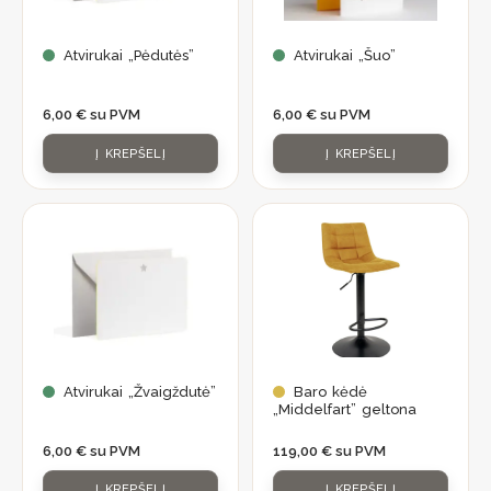
Atvirukai „Pėdutės”
Atvirukai „Šuo”
6,00
€
su PVM
6,00
€
su PVM
Į KREPŠELĮ
Į KREPŠELĮ
Atvirukai „Žvaigždutė”
Baro kėdė
„Middelfart” geltona
6,00
€
su PVM
119,00
€
su PVM
Į KREPŠELĮ
Į KREPŠELĮ