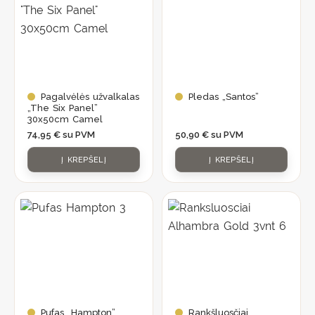
Pagalvėlės užvalkalas
Pledas „Santos”
„The Six Panel”
30x50cm Camel
74,95
€
su PVM
50,90
€
su PVM
Į KREPŠELĮ
Į KREPŠELĮ
Pufas „Hampton”
Rankšluosčiai