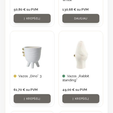
50,80
€
su PVM
130,68
€
su PVM
Į KREPŠELĮ
DAUGIAU
Vazos „Dino” 3
Vazos „Rabbit
standing”
61,70
€
su PVM
49,00
€
su PVM
Į KREPŠELĮ
Į KREPŠELĮ