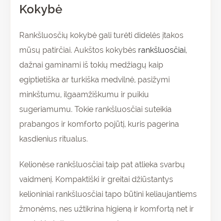
Kokybė
Rankšluosčių kokybė gali turėti didelės įtakos
mūsų patirčiai. Aukštos kokybės
rankšluosčiai
,
dažnai gaminami iš tokių medžiagų kaip
egiptietiška ar turkiška medvilnė, pasižymi
minkštumu, ilgaamžiškumu ir puikiu
sugeriamumu. Tokie rankšluosčiai suteikia
prabangos ir komforto pojūtį, kuris pagerina
kasdienius ritualus.
Kelionėse rankšluosčiai taip pat atlieka svarbų
vaidmenį. Kompaktiški ir greitai džiūstantys
kelioniniai rankšluosčiai tapo būtini keliaujantiems
žmonėms, nes užtikrina higieną ir komfortą net ir