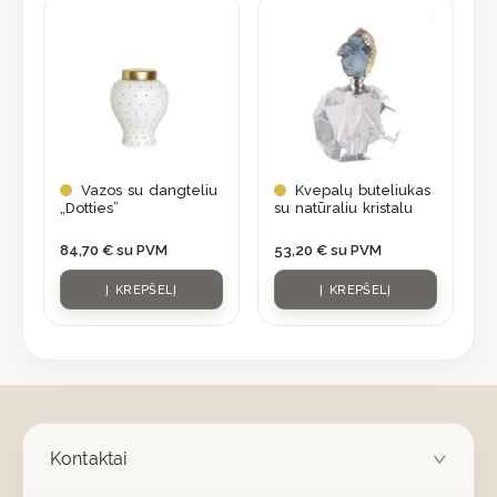
Vazos su dangteliu
Kvepalų buteliukas
„Dotties”
su natūraliu kristalu
84,70
€
su PVM
53,20
€
su PVM
Į KREPŠELĮ
Į KREPŠELĮ
Kontaktai