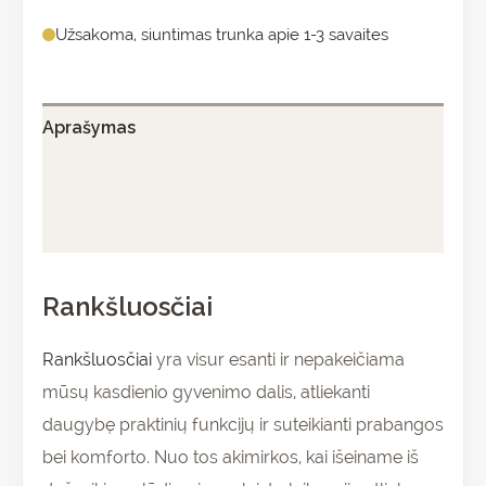
Užsakoma, siuntimas trunka apie 1-3 savaites
Aprašymas
Papildoma informacija
Atsiliepimai (0)
Rankšluosčiai
Rankšluosčiai
yra visur esanti ir nepakeičiama
mūsų kasdienio gyvenimo dalis, atliekanti
daugybę praktinių funkcijų ir suteikianti prabangos
bei komforto. Nuo tos akimirkos, kai išeiname iš