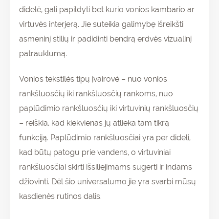
didelė, gali papildyti bet kurio vonios kambario ar
virtuvės interjerą. Jie suteikia galimybę išreikšti
asmeninį stilių ir padidinti bendrą erdvės vizualinį
patrauklumą.
Vonios tekstilės tipų įvairovė – nuo vonios
rankšluosčių iki rankšluosčių rankoms, nuo
paplūdimio rankšluosčių iki virtuvinių rankšluosčių
– reiškia, kad kiekvienas jų atlieka tam tikrą
funkciją. Paplūdimio rankšluosčiai yra per dideli,
kad būtų patogu prie vandens, o virtuviniai
rankšluosčiai skirti išsiliejimams sugerti ir indams
džiovinti. Dėl šio universalumo jie yra svarbi mūsų
kasdienės rutinos dalis.