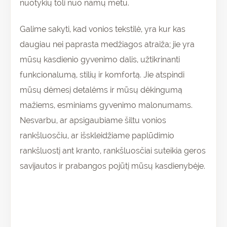
nuotykių toli nuo namų metu.
Galime sakyti, kad vonios tekstilė, yra kur kas
daugiau nei paprasta med
žiagos atraiža
; jie yra
mūsų kasdienio gyvenimo dalis, užtikrinanti
funkcionalumą, stilių ir komfortą. Jie atspindi
mūsų dėmesį detalėms ir mūsų dėkingumą
mažiems, esminiams gyvenimo malonumams.
Nesvarbu, ar apsigaubiame šiltu vonios
rankšluosčiu, ar išskleidžiame paplūdimio
rankšluostį ant kranto, rankšluosčiai suteikia geros
savijautos ir prabangos pojūtį mūsų kasdienybėje.