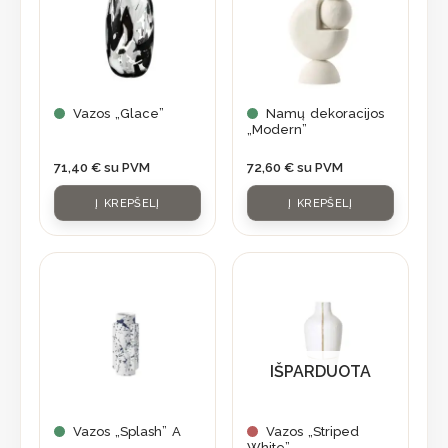
Vazos „Glace”
Namų dekoracijos
„Modern”
71,40
€
su PVM
72,60
€
su PVM
Į KREPŠELĮ
Į KREPŠELĮ
IŠPARDUOTA
Vazos „Splash” A
Vazos „Striped
White”