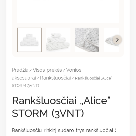
Pradžia
Visos prekės
Vonios
/
/
aksesuarai
Rankšluosčiai
/
/ Rankšluosčiai „Alice”
STORM (3VNT)
Rankšluosčiai „Alice”
STORM (3VNT)
Rankšluosčių rinkinį sudaro trys rankšluočiai (