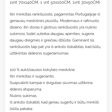
1vnt 70x140CM, 1 vnt 50x100CM, 1vnt 30x50CM)
Itin minkštas rankšluostis, pagamintas Portugalijoje iš
geriausių medvilnės pluoštų. Modernaus ir rafinuoto
dizaino, itin storas ir glotnus rankšluostis yra nulinio
sukimosi, todėl suteikia daugiau apimties, sugeria
daugiau drėgmės ir greičiau džiūsta. Gaminant šis
rankšluostis taip pat yra iš anksto išskalbtas, kad būtų
užtikrintas didesnis sugeriamumas.
100 % aukščiausios kokybės medvilnė.
Itin minkštas ir sugeriantis.
Suapvalinti kampai ir dvigubas siuvimas užtikrina
didesnį atsparumą.
Nulinis sukimas.
Iš anksto išskalbti, kad geriau sugertų ir būtų minkšti.
Įsiūta pakaba.