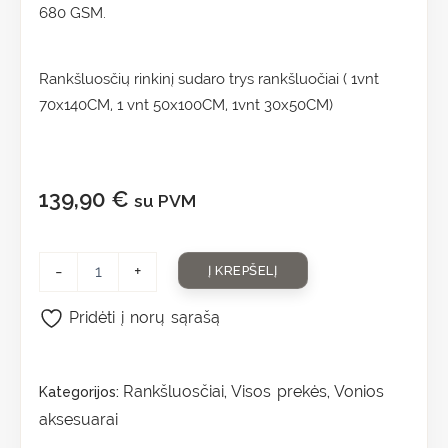
680 GSM.
Rankšluosčių rinkinį sudaro trys rankšluočiai ( 1vnt
70x140CM, 1 vnt 50x100CM, 1vnt 30x50CM)
139,90
€
su PVM
-
+
Į KREPŠELĮ
Pridėti į norų sąrašą
Rankšluosčiai
Visos prekės
Vonios
Kategorijos:
,
,
aksesuarai