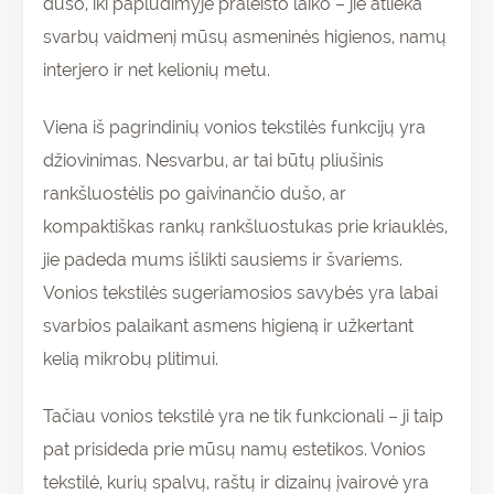
dušo, iki paplūdimyje praleisto laiko – jie atlieka
svarbų vaidmenį mūsų asmeninės higienos, namų
interjero ir net kelionių metu.
Viena iš pagrindinių vonios tekstilės funkcijų yra
džiovinimas. Nesvarbu, ar tai būtų pliušinis
rankšluostėlis po gaivinančio dušo, ar
kompaktiškas rankų rankšluostukas prie kriauklės,
jie padeda mums išlikti sausiems ir švariems.
Vonios tekstilės sugeriamosios savybės yra labai
svarbios palaikant asmens higieną ir užkertant
kelią mikrobų plitimui.
Tačiau vonios tekstilė yra ne tik funkcionali – ji taip
pat prisideda prie mūsų namų estetikos. Vonios
tekstilė, kurių spalvų, raštų ir dizainų įvairovė yra