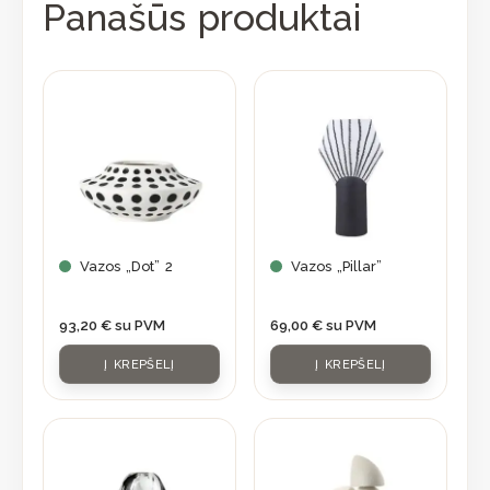
Panašūs produktai
Vazos „Dot” 2
Vazos „Pillar”
93,20
€
su PVM
69,00
€
su PVM
Į KREPŠELĮ
Į KREPŠELĮ