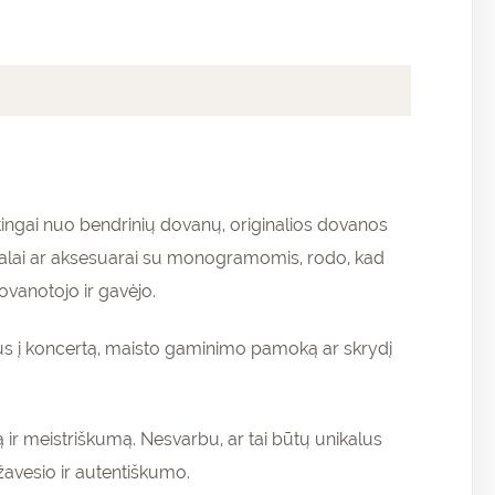
irtingai nuo bendrinių dovanų, originalios dovanos
ošalai ar aksesuarai su monogramomis, rodo, kad
ovanotojo ir gavėjo.
etus į koncertą, maisto gaminimo pamoką ar skrydį
 ir meistriškumą. Nesvarbu, ar tai būtų unikalus
žavesio ir autentiškumo.