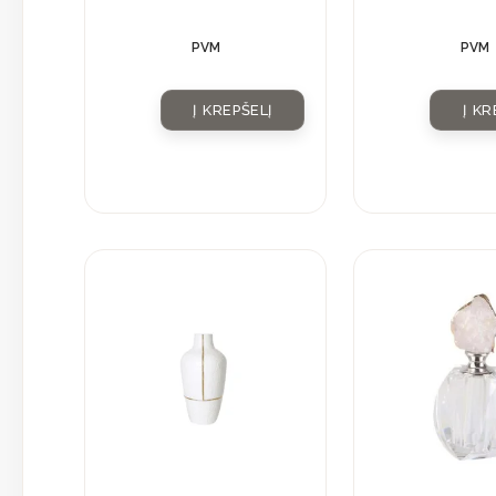
kristalu
PVM
PVM
Į KREPŠELĮ
Į KR