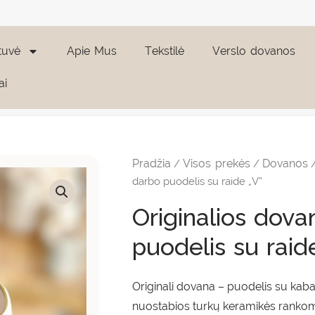
tuvė
Apie Mus
Tekstilė
Verslo dovanos
ai
produkto
kiekis:
Originalios
Pradžia
Visos prekės
Dovanos
/
/
dovanos:
rankų
darbo puodelis su raide „V”
darbo
puodelis
Originalios dova
su
raide
puodelis su raid
"V"
Originali dovana – puodelis su kaba
nuostabios turkų keramikės rankomi