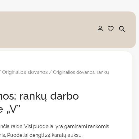
Originalios dovanos
/
/ Originalios dovanos: rankų
nos: rankų darbo
e „V”
nčia raide. Visi puodeliai yra gaminami rankomis
s. Puodeliai dengti 24 karatų auksu.