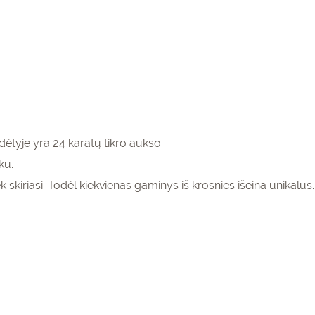
enumeruokite
gaukite
15%
ėtyje yra 24 karatų tikro aukso.
pirmam
olaidą
ku.
kinių krepšeliui!
k skiriasi. Todėl kiekvienas gaminys iš krosnies išeina unikalus.
PRENUMERUOTI