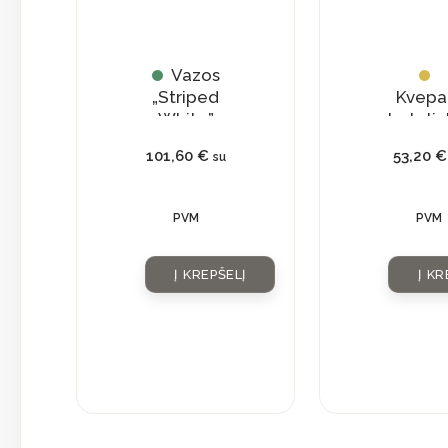
Vazos
„Striped
Kvepa
White”
buteliu
su
101,60
€
53,20
€
su
natūra
krista
PVM
PVM
Į KREPŠELĮ
Į KR