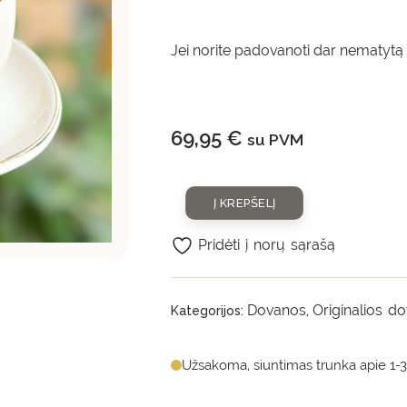
Jei norite padovanoti dar nematytą 
69,95
€
su PVM
Į KREPŠELĮ
Pridėti į norų sąrašą
Dovanos
Originalios d
Kategorijos:
,
Užsakoma, siuntimas trunka apie 1-3