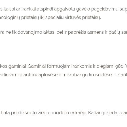
ys įtaisai ar įrankiai atspindi apgalvotą gavėjo pageidavimų 
oginių prietaisų iki specialių virtuvės prietaisų.
ra ne tik dovanojimo aktas, bet ir pabrėžia asmens ir pačių sa
s gaminiai. Gaminiai formuojami rankomis ir diegiami 980 °C
i tinkami plauti indaplovėse ir mikrobangų krosnelėse. Tik 
tvirtinta prie fiksuoto žiedo puodelio ertmėje. Kadangi žieda