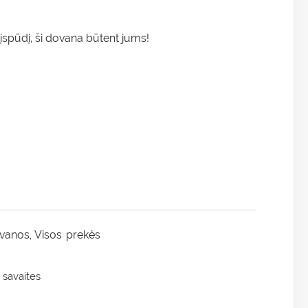
įspūdį, ši dovana būtent jums!
ovanos
Visos prekės
,
 savaites