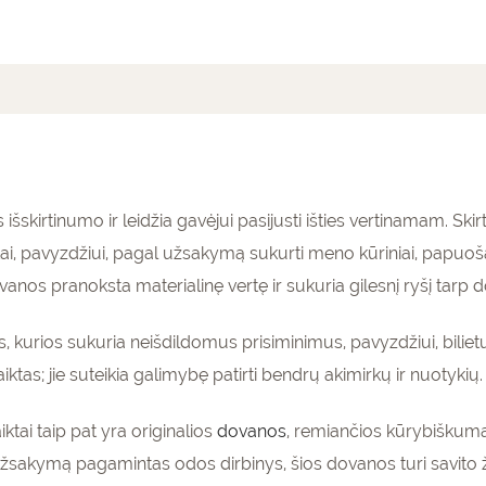
mai (0)
išskirtinumo ir leidžia gavėjui pasijusti išties vertinamam. Sk
tai, pavyzdžiui, pagal užsakymą sukurti meno kūriniai, papu
nos pranoksta materialinę vertę ir sukuria gilesnį ryšį tarp d
, kurios sukuria neišdildomus prisiminimus, pavyzdžiui, bili
aiktas; jie suteikia galimybę patirti bendrų akimirkų ir nuotykių.
tai taip pat yra originalios
dovanos
, remiančios kūrybiškumą
užsakymą pagamintas odos dirbinys, šios dovanos turi savito 