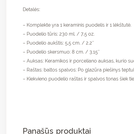
Detalės:
– Komplekte yra 1 keraminis puodelis ir 1 lėkštutė.
– Puodelio tūris: 230 ml. / 7,5 oz.
– Puodelio aukštis: 5,5 cm. / 2.2″
Pr
– Puodelio skersmuo: 8 cm. / 3.15″
ir 
– Auksas: Keramikos ir porceliano auksas, kurio sud
nu
– Raštas: baltos spalvos: Po glazūra piešinys teptu
pir
– Kiekvieno puodelio raštas ir spalvos tonas šiek tie
Panašūs produktai