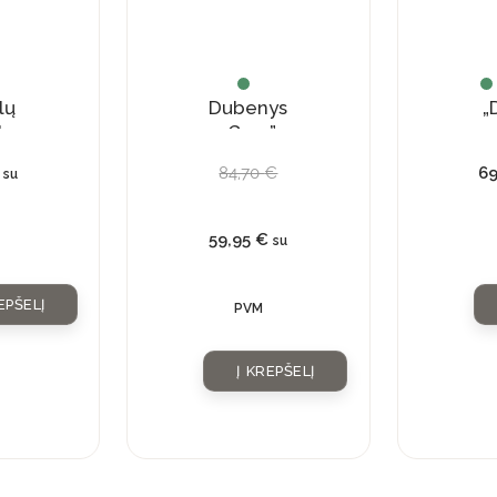
lų
Dubenys
„
kas
„Grey”
84,70
€
6
su
liu
lu
59,95
€
su
EPŠELĮ
PVM
Į KREPŠELĮ