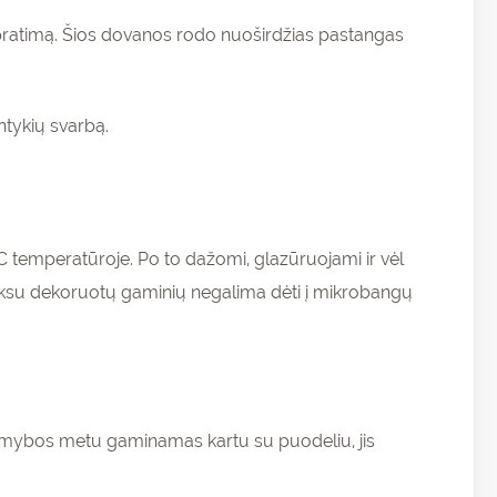
supratimą. Šios dovanos rodo nuoširdžias pastangas
ntykių svarbą.
 temperatūroje. Po to dažomi, glazūruojami ir vėl
auksu dekoruotų gaminių negalima dėti į mikrobangų
s gamybos metu gaminamas kartu su puodeliu, jis