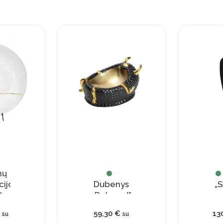
mų
cijos
Dubenys
„S
tyvinė
„Relaxed”
ė
€
59,30
€
13
su
su