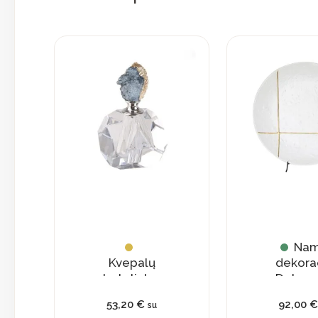
Na
Kvepalų
dekora
buteliukas
Dekora
su
lėkšt
53,20
€
92,00
su
natūraliu