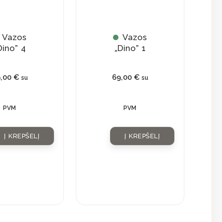
Vazos
Vazos
Dino” 4
„Dino” 1
9,00
€
69,00
€
su
su
PVM
PVM
Į KREPŠELĮ
Į KREPŠELĮ