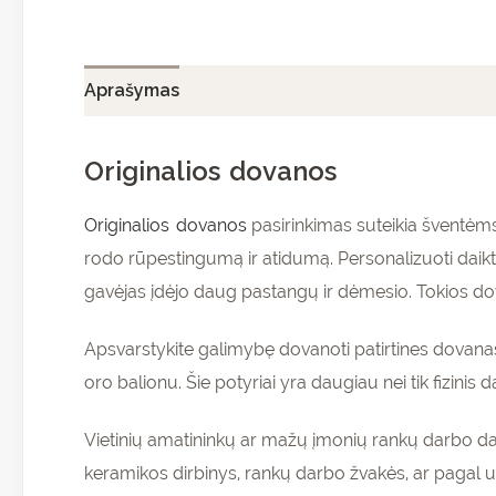
Aprašymas
Papildoma informacija
Atsiliepi
Originalios dovanos
Originalios dovanos
pasirinkimas suteikia šventėms 
rodo rūpestingumą ir atidumą. Personalizuoti daik
gavėjas įdėjo daug pastangų ir dėmesio. Tokios dova
Apsvarstykite galimybę dovanoti patirtines dovanas
oro balionu. Šie potyriai yra daugiau nei tik fizinis d
Vietinių amatininkų ar mažų įmonių rankų darbo daik
keramikos dirbinys, rankų darbo žvakės, ar pagal 