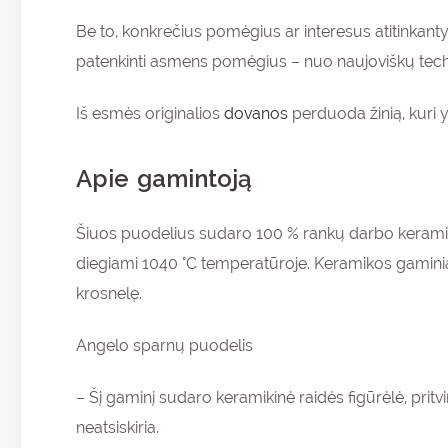
Be to, konkrečius pomėgius ar interesus atitinkant
patenkinti asmens pomėgius – nuo naujoviškų technol
Iš esmės originalios
dovanos
perduoda žinią, kuri y
Apie gamintoją
Šiuos puodelius sudaro 100 % rankų darbo keramiko
diegiami 1040 °C temperatūroje. Keramikos gaminia
krosnelę.
Angelo sparnų puodelis
– Šį gaminį sudaro keramikinė raidės figūrėlė, pri
neatsiskiria.