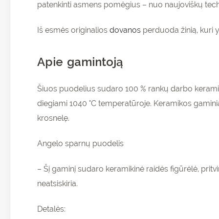
patenkinti asmens pomėgius – nuo naujoviškų technol
Iš esmės originalios
dovanos
perduoda žinią, kuri y
Apie gamintoją
Šiuos puodelius sudaro 100 % rankų darbo keramiko
diegiami 1040 °C temperatūroje. Keramikos gaminia
krosnelę.
Angelo sparnų puodelis
– Šį gaminį sudaro keramikinė raidės figūrėlė, pri
neatsiskiria.
Detalės: