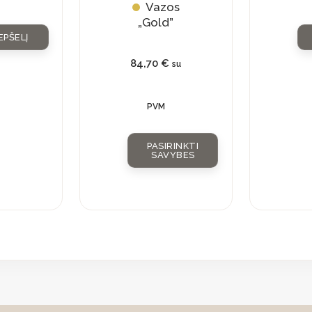
Vazos
the
„Gold”
product
EPŠELĮ
page
84,70
€
su
PVM
PASIRINKTI
SAVYBES