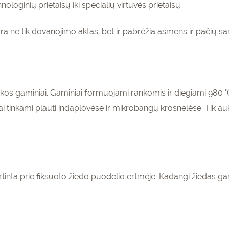
oginių prietaisų iki specialių virtuvės prietaisų.
ra ne tik dovanojimo aktas, bet ir pabrėžia asmens ir pačių sa
s gaminiai. Gaminiai formuojami rankomis ir diegiami 980 °C
i tinkami plauti indaplovėse ir mikrobangų krosnelėse. Tik 
tvirtinta prie fiksuoto žiedo puodelio ertmėje. Kadangi žieda