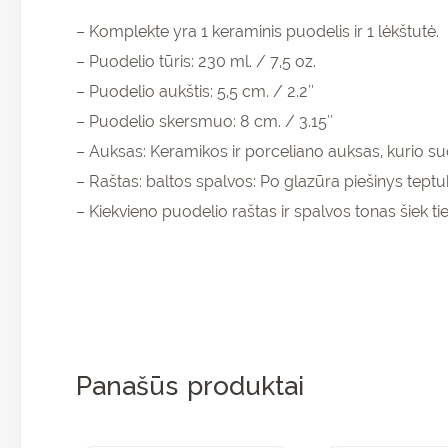
– Komplekte yra 1 keraminis puodelis ir 1 lėkštutė.
– Puodelio tūris: 230 ml. / 7,5 oz.
– Puodelio aukštis: 5,5 cm. / 2.2″
– Puodelio skersmuo: 8 cm. / 3.15″
– Auksas: Keramikos ir porceliano auksas, kurio sud
– Raštas: baltos spalvos: Po glazūra piešinys teptu
– Kiekvieno puodelio raštas ir spalvos tonas šiek tie
Panašūs produktai