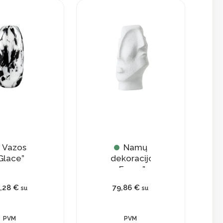
Vazos
Namų
Glace”
dekoracijos
„Faces”
6,28
€
79,86
€
su
su
PVM
PVM