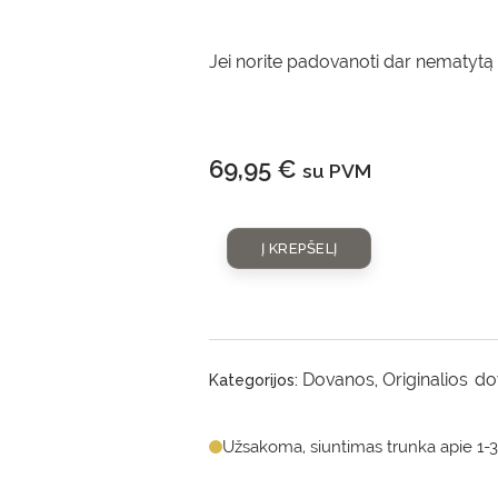
Jei norite padovanoti dar nematytą 
69,95
€
su PVM
Į KREPŠELĮ
Dovanos
Originalios d
Kategorijos:
,
Užsakoma, siuntimas trunka apie 1-3