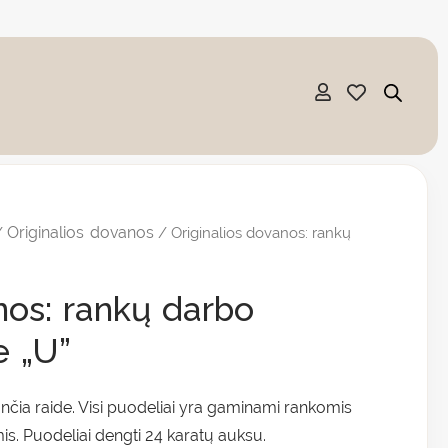
Originalios dovanos
/
/ Originalios dovanos: rankų
nos: rankų darbo
e „U”
nčia raide. Visi puodeliai yra gaminami rankomis
s. Puodeliai dengti 24 karatų auksu.