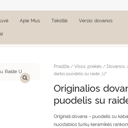
tuvė
Apie Mus
Tekstilė
Verslo dovanos
ai
produkto
kiekis:
Originalios
Pradžia
Visos prekės
Dovanos
/
/
dovanos:
rankų
darbo puodelis su raide „U”
darbo
puodelis
Originalios dova
su
raide
puodelis su raid
"U"
Originali dovana – puodelis su kaba
nuostabios turkų keramikės rankomi