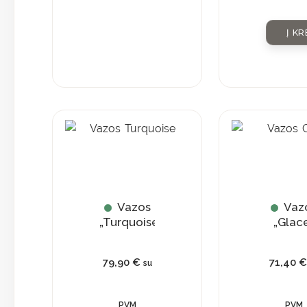
Į KR
Vazos
Vaz
„Turquoise”
„Glac
79,90
€
71,40
€
su
PVM
PVM