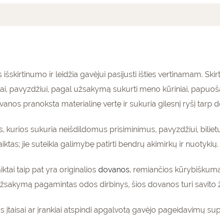
mai (0)
išskirtinumo ir leidžia gavėjui pasijusti išties vertinamam. Sk
tai, pavyzdžiui, pagal užsakymą sukurti meno kūriniai, papu
nos pranoksta materialinę vertę ir sukuria gilesnį ryšį tarp d
, kurios sukuria neišdildomus prisiminimus, pavyzdžiui, bili
aiktas; jie suteikia galimybę patirti bendrų akimirkų ir nuotykių.
tai taip pat yra originalios
dovanos
, remiančios kūrybiškumą
užsakymą pagamintas odos dirbinys, šios dovanos turi savito 
ys įtaisai ar įrankiai atspindi apgalvotą gavėjo pageidavimų 