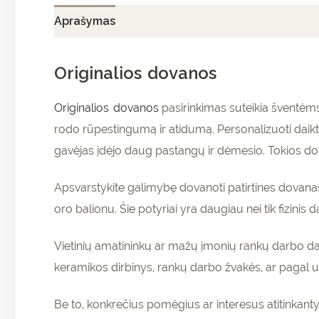
Aprašymas
Papildoma informacija
Atsiliepi
Originalios dovanos
Originalios dovanos
pasirinkimas suteikia šventėms 
rodo rūpestingumą ir atidumą. Personalizuoti daik
gavėjas įdėjo daug pastangų ir dėmesio. Tokios dova
Apsvarstykite galimybę dovanoti patirtines dovanas
oro balionu. Šie potyriai yra daugiau nei tik fizinis d
Vietinių amatininkų ar mažų įmonių rankų darbo daik
keramikos dirbinys, rankų darbo žvakės, ar pagal 
Be to, konkrečius pomėgius ar interesus atitinkant