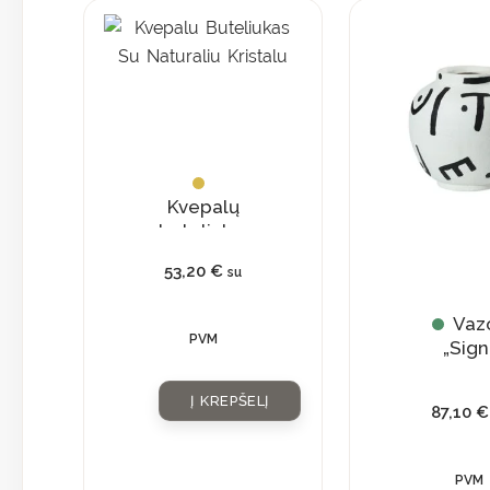
Kvepalų
buteliukas
su
53,20
€
su
natūraliu
kristalu
Vaz
PVM
„Sign
Į KREPŠELĮ
87,10
€
PVM