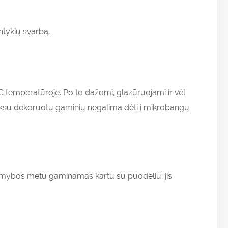
ntykių svarbą.
 temperatūroje. Po to dažomi, glazūruojami ir vėl
auksu dekoruotų gaminių negalima dėti į mikrobangų
s gamybos metu gaminamas kartu su puodeliu, jis