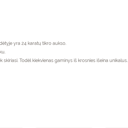
ėtyje yra 24 karatų tikro aukso.
ku.
k skiriasi. Todėl kiekvienas gaminys iš krosnies išeina unikalus.