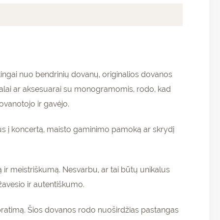
irtingai nuo bendrinių dovanų, originalios dovanos
ošalai ar aksesuarai su monogramomis, rodo, kad
ovanotojo ir gavėjo.
etus į koncertą, maisto gaminimo pamoką ar skrydį
 ir meistriškumą. Nesvarbu, ar tai būtų unikalus
žavesio ir autentiškumo.
supratimą. Šios dovanos rodo nuoširdžias pastangas