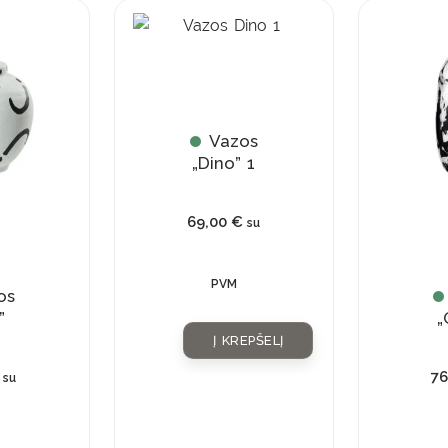
Vazos
„Dino” 1
69,00
€
su
PVM
os
”
„
Į KREPŠELĮ
7
su