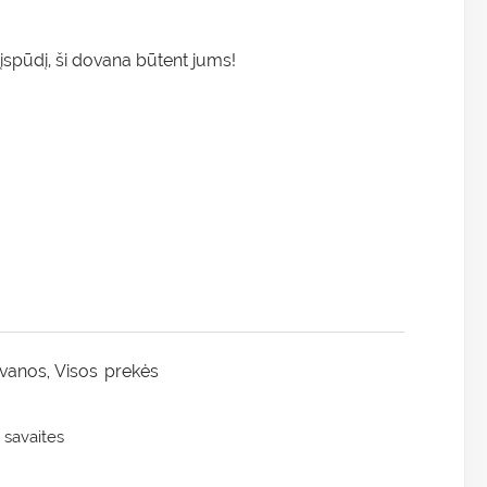
įspūdį, ši dovana būtent jums!
ovanos
Visos prekės
,
 savaites