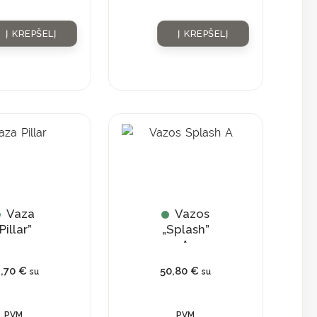
Į KREPŠELĮ
Į KREPŠELĮ
Vaza
Vazos
Pillar”
„Splash”
A
1,70
€
50,80
€
su
su
PVM
PVM