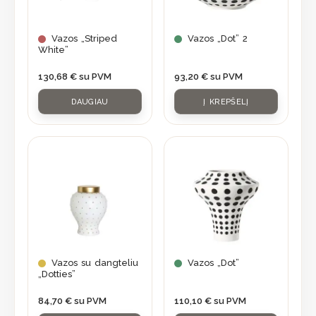
Vazos „Striped
Vazos „Dot” 2
White”
130,68
€
su PVM
93,20
€
su PVM
DAUGIAU
Į KREPŠELĮ
Vazos su dangteliu
Vazos „Dot”
„Dotties”
84,70
€
su PVM
110,10
€
su PVM