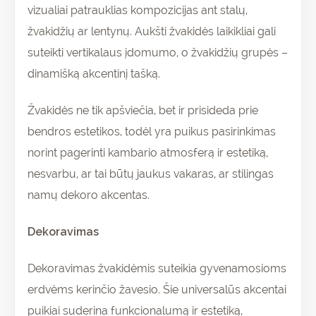
vizualiai patrauklias kompozicijas ant stalų,
žvakidžių ar lentynų. Aukšti žvakidės laikikliai gali
suteikti vertikalaus įdomumo, o žvakidžių grupės –
dinamišką akcentinį tašką.
Žvakidės ne tik apšviečia, bet ir prisideda prie
bendros estetikos, todėl yra puikus pasirinkimas
norint pagerinti kambario atmosferą ir estetiką,
nesvarbu, ar tai būtų jaukus vakaras, ar stilingas
namų dekoro akcentas.
Dekoravimas
Dekoravimas žvakidėmis suteikia gyvenamosioms
erdvėms kerinčio žavesio. Šie universalūs akcentai
puikiai suderina funkcionalumą ir estetiką,