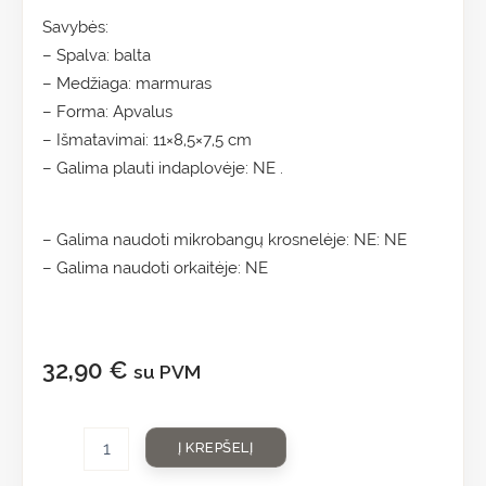
Savybės:
– Spalva: balta
– Medžiaga: marmuras
– Forma: Apvalus
– Išmatavimai: 11×8,5×7,5 cm
– Galima plauti indaplovėje: NE .
– Galima naudoti mikrobangų krosnelėje: NE: NE
– Galima naudoti orkaitėje: NE
32,90
€
su PVM
Į KREPŠELĮ