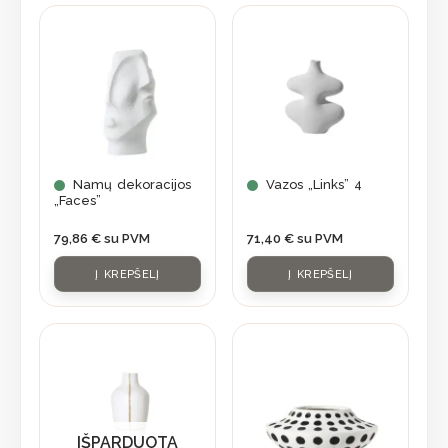
Namų dekoracijos
Vazos „Links” 4
„Faces”
79,86
€
su PVM
71,40
€
su PVM
Į KREPŠELĮ
Į KREPŠELĮ
IŠPARDUOTA