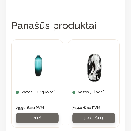
Panašūs produktai
Vazos „Turquoise”
Vazos „Glace”
79,90
€
su PVM
71,40
€
su PVM
Į KREPŠELĮ
Į KREPŠELĮ