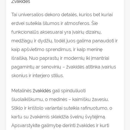
Žvakidės
Tai universalios dekoro detalės, kurios bet kuriai
erdvei suteikia šilumos ir atmosferos. Šie
funkcionalūs aksesuarai yra įvairių dizainų,
medžiagų ir dydžių, todėl juos galima panaudoti ir
kaip apšvietimo sprendimus, ir kaip meninę
išraišką. Nuo paprastų ir modernių iki įmantriai
pagamintų ar senovinių – žvakidės atitinka įvairius
skonius ir interjero stilius.
Metalinės
žvakidės
gali spinduliuoti
šiuolaikiškumu, o medinės – kaimišku žavesiu.
Stiklo ir krištolo variantai suteikia rafinuotumo, o
kartu su žvakėmis skleidžia švelnų švytėjimą.
Apsvarstykite galimybę derinti žvakides ir kurti