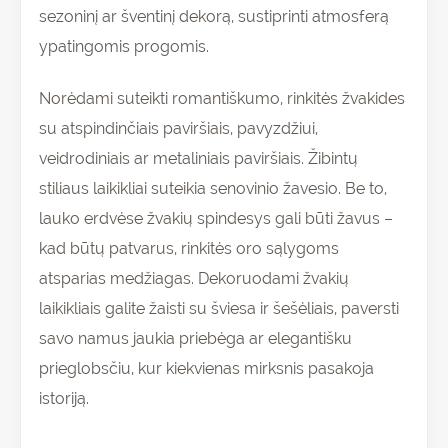
sezoninį ar šventinį dekorą, sustiprinti atmosferą
ypatingomis progomis.
Norėdami suteikti romantiškumo, rinkitės žvakides
su atspindinčiais paviršiais, pavyzdžiui,
veidrodiniais ar metaliniais paviršiais. Žibintų
stiliaus laikikliai suteikia senovinio žavesio. Be to,
lauko erdvėse žvakių spindesys gali būti žavus –
kad būtų patvarus, rinkitės oro sąlygoms
atsparias medžiagas. Dekoruodami žvakių
laikikliais galite žaisti su šviesa ir šešėliais, paversti
savo namus jaukia priebėga ar elegantišku
prieglobsčiu, kur kiekvienas mirksnis pasakoja
istoriją.