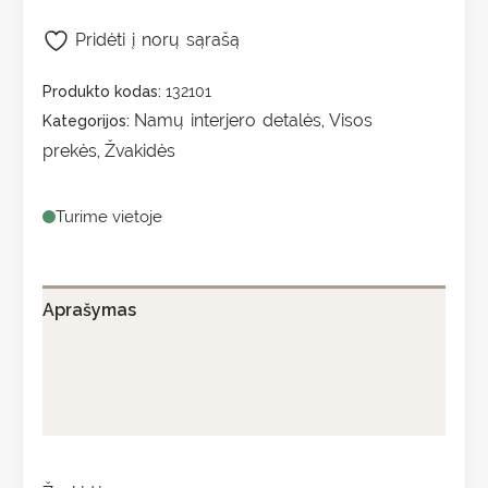
Pridėti į norų sąrašą
Produkto kodas:
132101
Namų interjero detalės
Visos
Kategorijos:
,
prekės
Žvakidės
,
Turime vietoje
Aprašymas
Papildoma informacija
Atsiliepimai (0)