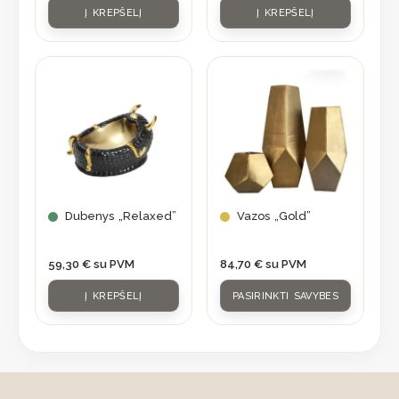
Į KREPŠELĮ
Į KREPŠELĮ
This
product
has
multiple
variants.
The
options
may
Dubenys „Relaxed”
Vazos „Gold”
be
chosen
59,30
€
su PVM
84,70
€
su PVM
on
Į KREPŠELĮ
PASIRINKTI SAVYBES
the
product
page