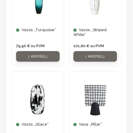
Vazos „Turquoise”
Vazos „Striped
White”
79,90
€
su PVM
101,60
€
su PVM
Į KREPŠELĮ
Į KREPŠELĮ
Vazos „Glace”
Vaza „Pillar”