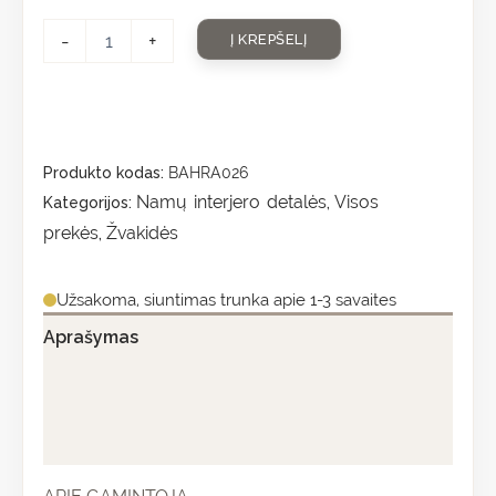
-
+
Į KREPŠELĮ
Produkto kodas:
BAHRA026
Namų interjero detalės
Visos
Kategorijos:
,
prekės
Žvakidės
,
Užsakoma, siuntimas trunka apie 1-3 savaites
Aprašymas
Papildoma informacija
Atsiliepimai (0)