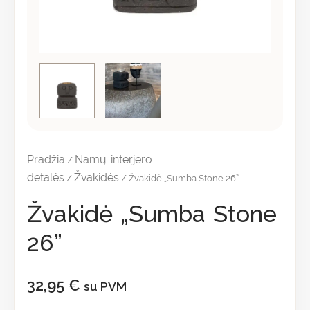
Pradžia
Namų interjero
/
detalės
Žvakidės
/
/ Žvakidė „Sumba Stone 26”
Žvakidė „Sumba Stone
26”
32,95
€
su PVM