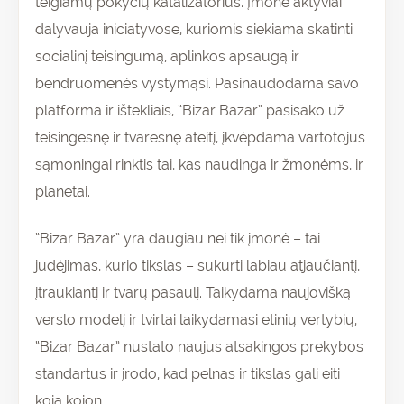
teigiamų pokyčių katalizatorius. Įmonė aktyviai
dalyvauja iniciatyvose, kuriomis siekiama skatinti
socialinį teisingumą, aplinkos apsaugą ir
bendruomenės vystymąsi. Pasinaudodama savo
platforma ir ištekliais, “Bizar Bazar” pasisako už
teisingesnę ir tvaresnę ateitį, įkvėpdama vartotojus
sąmoningai rinktis tai, kas naudinga ir žmonėms, ir
planetai.
“Bizar Bazar” yra daugiau nei tik įmonė – tai
judėjimas, kurio tikslas – sukurti labiau atjaučiantį,
įtraukiantį ir tvarų pasaulį. Taikydama naujovišką
verslo modelį ir tvirtai laikydamasi etinių vertybių,
“Bizar Bazar” nustato naujus atsakingos prekybos
standartus ir įrodo, kad pelnas ir tikslas gali eiti
koja kojon.