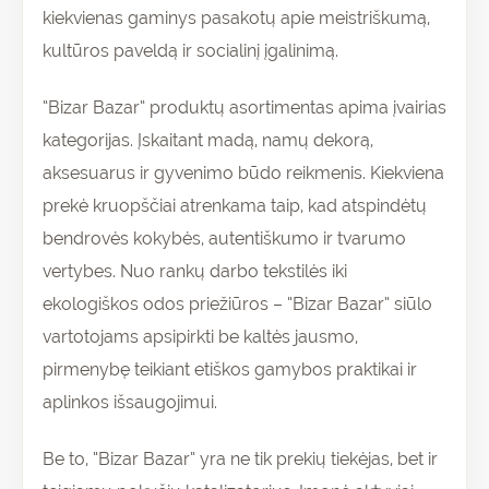
kiekvienas gaminys pasakotų apie meistriškumą,
kultūros paveldą ir socialinį įgalinimą.
“Bizar Bazar” produktų asortimentas apima įvairias
kategorijas. Įskaitant madą, namų dekorą,
aksesuarus ir gyvenimo būdo reikmenis. Kiekviena
prekė kruopščiai atrenkama taip, kad atspindėtų
bendrovės kokybės, autentiškumo ir tvarumo
vertybes. Nuo rankų darbo tekstilės iki
ekologiškos odos priežiūros – “Bizar Bazar” siūlo
vartotojams apsipirkti be kaltės jausmo,
pirmenybę teikiant etiškos gamybos praktikai ir
aplinkos išsaugojimui.
Be to, “Bizar Bazar” yra ne tik prekių tiekėjas, bet ir