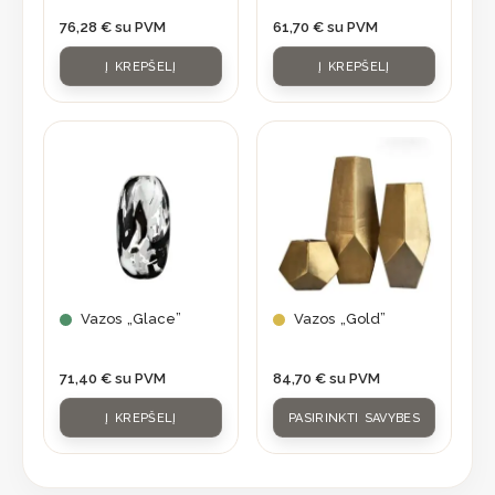
76,28
€
su PVM
61,70
€
su PVM
Į KREPŠELĮ
Į KREPŠELĮ
This
product
has
multiple
variants.
The
options
may
Vazos „Glace”
Vazos „Gold”
be
chosen
71,40
€
su PVM
84,70
€
su PVM
on
Į KREPŠELĮ
PASIRINKTI SAVYBES
the
product
page