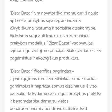
APIE GAMINTOJĄ
“Bizar Bazar” yra novatoriška įmonė, kuri iš naujo
apibrėžia prekybos sąvoką, derindama
kūrybiškumą, tvarumą ir socialinę atsakomybę.
Siekdama sugriauti tradicinius mažmeninės
prekybos modelius, “Bizar Bazar” vadovaujasi
sąmoningo vartojimo principu. Siūlo įvairius etiškai
pagamintus ir ekologiškus produktus.
“Bizar Bazar” filosofijos pagrindas –
įsipareigojimas remti amatininkus, smulkiuosius
gamintojus ir nepriklausomus dizainerius iš viso
pasaulio. Taikydama sąžiningos prekybos praktiką
ir bendradarbiaudama su vietos
bendruomenėmis, bendrovė užtikrina, kad