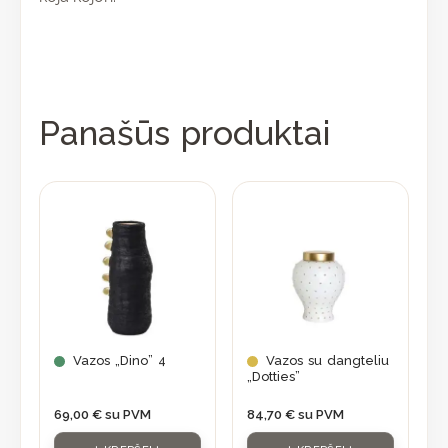
Panašūs produktai
Vazos „Dino” 4
Vazos su dangteliu
„Dotties”
69,00
€
su PVM
84,70
€
su PVM