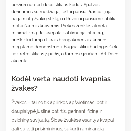
peržiūri neo-art deco stiliaus kodus. Spalvos
derinamos su medžiaga, raštai puošia Prancūzijoje
pagamintų žvakių stiklą, o difuzoriai puošiami subtiliai
moteriškomis kreivėmis. Prekės ženklas atmeta
minimalizmą. Jei kvepalai sublimuoja interjerą,
purškikliai tampa tikrais brangakmeniais, kuriuos
mėgstame demonstruoti. Bugaia stiliui būdingas šiek
tiek retro stiliaus įspūdis, o formose jaučiami Art Deco
akcentai.
Kodėl verta naudoti kvapnias
žvakes?
Žvakės – tai ne tik aplinkos apšvietimas, bet ir
daugialypė juslinė patirtis, gerinanti fizinę ir
psichinę savijautą. Šiose žvakėse esantys kvapai
gali sukelti prisiminimus, sukurti raminančią