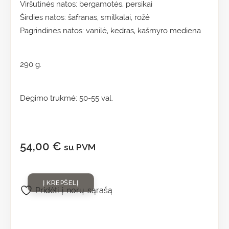
Viršutinės natos: bergamotės, persikai
Širdies natos: šafranas, smilkalai, rožė
Pagrindinės natos: vanilė, kedras, kašmyro mediena
290 g.
Degimo trukmė: 50-55 val.
54,00
€
su PVM
Į KREPŠELĮ
Pridėti į norų sąrašą