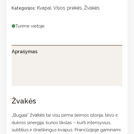
Kvapai
Visos prekės
Žvakės
Kategorijos:
,
,
Turime vietoje
Aprašymas
Papildoma informacija
Atsiliepimai (0)
Žvakės
žvakės
„Bugaia“
tai visų pirma šeimos istorija, tėvo ir
dukros sinergija, kurios tikslas – kurti intensyvius,
subtilius ir išraiškingus kvapus. Prancūzijoje gaminami