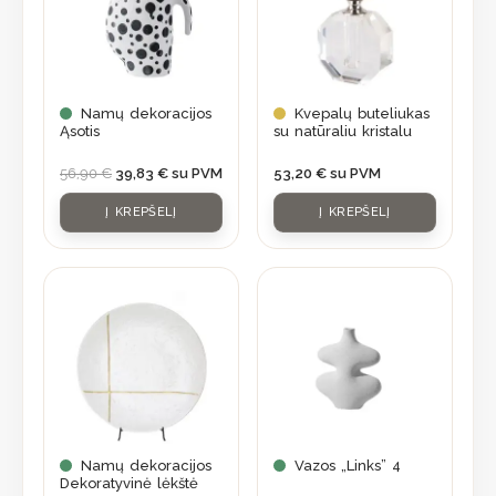
Namų dekoracijos
Kvepalų buteliukas
Ąsotis
su natūraliu kristalu
56,90
€
39,83
€
su PVM
53,20
€
su PVM
Į KREPŠELĮ
Į KREPŠELĮ
Namų dekoracijos
Vazos „Links” 4
Dekoratyvinė lėkštė