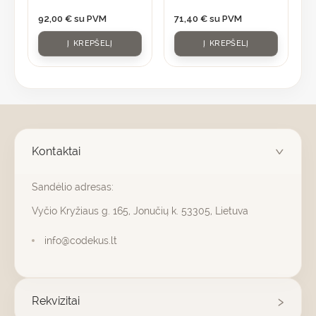
92,00
€
su PVM
71,40
€
su PVM
Į KREPŠELĮ
Į KREPŠELĮ
Kontaktai
Sandėlio adresas:
Vyčio Kryžiaus g. 165, Jonučių k. 53305, Lietuva
info@codekus.lt
Rekvizitai