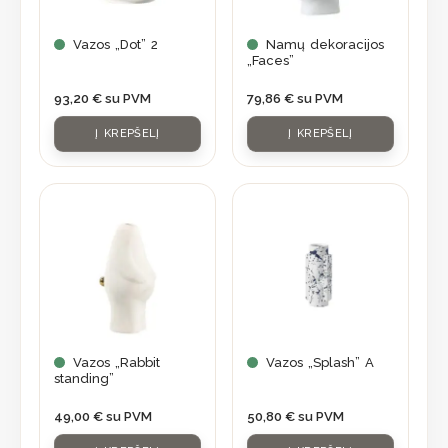
Vazos „Dot” 2
Namų dekoracijos
„Faces”
93,20
€
su PVM
79,86
€
su PVM
Į KREPŠELĮ
Į KREPŠELĮ
Vazos „Rabbit
Vazos „Splash” A
standing”
49,00
€
su PVM
50,80
€
su PVM