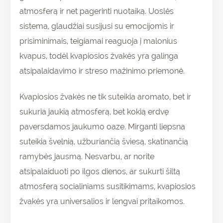
atmosferą ir net pagerinti nuotaiką. Uoslės
sistema, glaudžiai susijusi su emocijomis ir
prisiminimais, teigiamai reaguoja į malonius
kvapus, todėl kvapiosios žvakės yra galinga
atsipalaidavimo ir streso mažinimo priemonė.
Kvapiosios žvakės ne tik suteikia aromato, bet ir
sukuria jaukią atmosferą, bet kokią erdvę
paversdamos jaukumo oaze. Mirganti liepsna
suteikia švelnią, užburiančią šviesą, skatinančią
ramybės jausmą. Nesvarbu, ar norite
atsipalaiduoti po ilgos dienos, ar sukurti šiltą
atmosferą socialiniams susitikimams, kvapiosios
žvakės yra universalios ir lengvai pritaikomos.