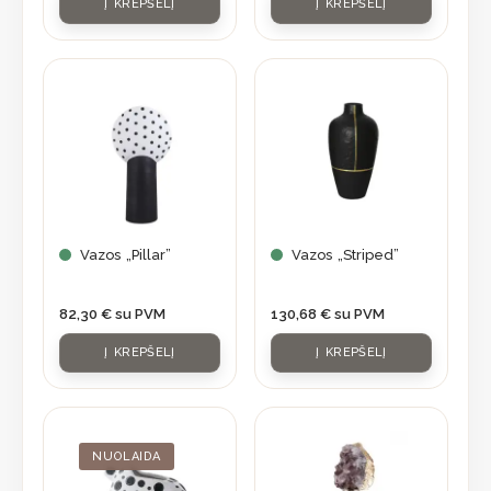
Į KREPŠELĮ
Į KREPŠELĮ
Vazos „Pillar”
Vazos „Striped”
82,30
€
su PVM
130,68
€
su PVM
Į KREPŠELĮ
Į KREPŠELĮ
Original
Current
price
price
was:
is:
NUOLAIDA
56,90 €.
39,83 €.