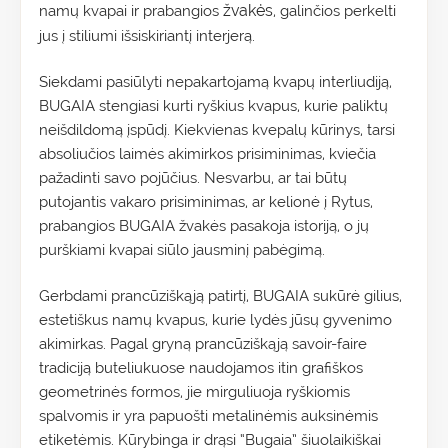
žvakės
namų kvapai ir prabangios
, galinčios perkelti
jus į stiliumi išsiskiriantį interjerą.
Siekdami pasiūlyti nepakartojamą kvapų interliudiją,
BUGAIA stengiasi kurti ryškius kvapus, kurie paliktų
neišdildomą įspūdį. Kiekvienas kvepalų kūrinys, tarsi
absoliučios laimės akimirkos prisiminimas, kviečia
pažadinti savo pojūčius. Nesvarbu, ar tai būtų
putojantis vakaro prisiminimas, ar kelionė į Rytus,
prabangios BUGAIA žvakės pasakoja istoriją, o jų
purškiami kvapai siūlo jausminį pabėgimą.
Gerbdami prancūziškąją patirtį, BUGAIA sukūrė gilius,
estetiškus namų kvapus, kurie lydės jūsų gyvenimo
akimirkas. Pagal gryną prancūziškąją savoir-faire
tradiciją buteliukuose naudojamos itin grafiškos
geometrinės formos, jie mirguliuoja ryškiomis
spalvomis ir yra papuošti metalinėmis auksinėmis
etiketėmis. Kūrybinga ir drąsi “Bugaia” šiuolaikiškai