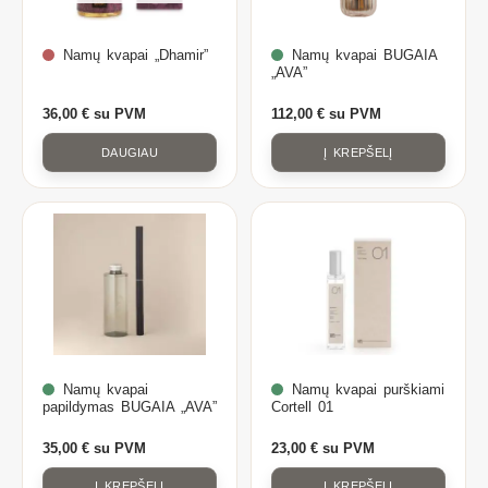
Namų kvapai „Dhamir”
Namų kvapai BUGAIA
„AVA”
36,00
€
su PVM
112,00
€
su PVM
DAUGIAU
Į KREPŠELĮ
Namų kvapai
Namų kvapai purškiami
papildymas BUGAIA „AVA”
Cortell 01
35,00
€
su PVM
23,00
€
su PVM
Į KREPŠELĮ
Į KREPŠELĮ