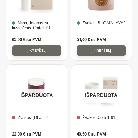
Namų kvapas su
Žvakės BUGAIA „AVA”
lazdelėmis Cortell 01
65,00
€
su PVM
54,00
€
su PVM
Į KREPŠELĮ
Į KREPŠELĮ
IŠPARDUOTA
IŠPARDUOTA
Žvakės „Dhamir”
Žvakės Cortell 01
22,00
€
su PVM
40,50
€
su PVM