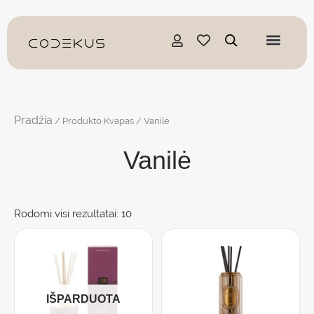
Pereiti
prie
turinio
Pradžia
/ Produkto Kvapas / Vanilė
Vanilė
Rodomi visi rezultatai: 10
IŠPARDUOTA