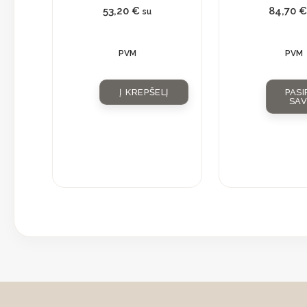
su
53,20
€
84,70
su
natūraliu
kristalu
PVM
PVM
Į KREPŠELĮ
PASI
SA