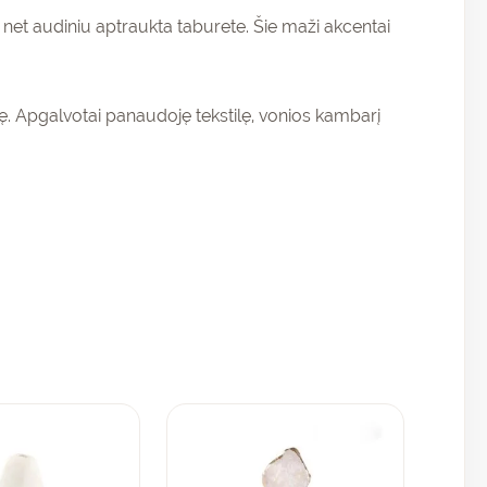
 net audiniu aptraukta taburete. Šie maži akcentai
vę. Apgalvotai panaudoję tekstilę, vonios kambarį