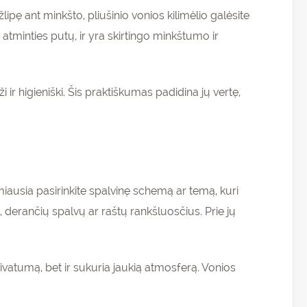
ipę ant minkšto, pliušinio vonios kilimėlio galėsite
atminties putų, ir yra skirtingo minkštumo ir
i ir higieniški. Šis praktiškumas padidina jų vertę,
miausia pasirinkite spalvinę schemą ar temą, kuri
, derančių spalvų ar raštų rankšluosčius. Prie jų
ivatumą, bet ir sukuria jaukią atmosferą. Vonios