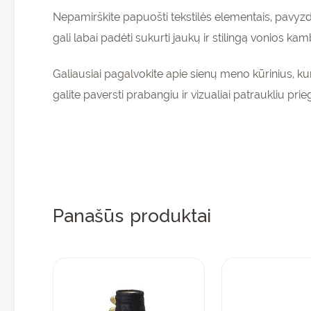
Nepamirškite papuošti tekstilės elementais, pavyzdž
gali labai padėti sukurti jaukų ir stilingą vonios kam
Pr
Galiausiai pagalvokite apie sienų meno kūrinius, ku
ir 
galite paversti prabangiu ir vizualiai patraukliu prie
nu
pir
Panašūs produktai