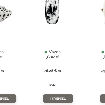
os
Vazos
 2
„Glace”
„
st
76,28
€
4
su
su
PVM
EPŠELĮ
Į KREPŠELĮ