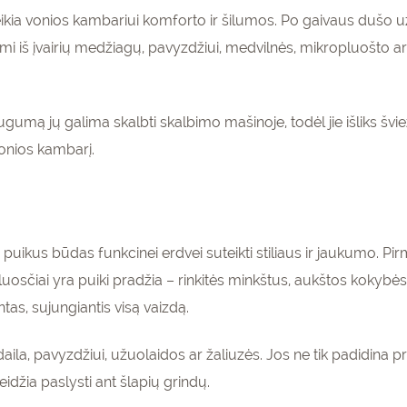
teikia vonios kambariui komforto ir šilumos. Po gaivaus dušo užl
i iš įvairių medžiagų, pavyzdžiui, medvilnės, mikropluošto ar 
augumą jų galima skalbti skalbimo mašinoje, todėl jie išliks šviež
 vonios kambarį.
uikus būdas funkcinei erdvei suteikti stiliaus ir jaukumo. Pir
šluosčiai yra puiki pradžia – rinkitės minkštus, aukštos kokybės
ntas, sujungiantis visą vaizdą.
ila, pavyzdžiui, užuolaidos ar žaliuzės. Jos ne tik padidina pr
eidžia paslysti ant šlapių grindų.