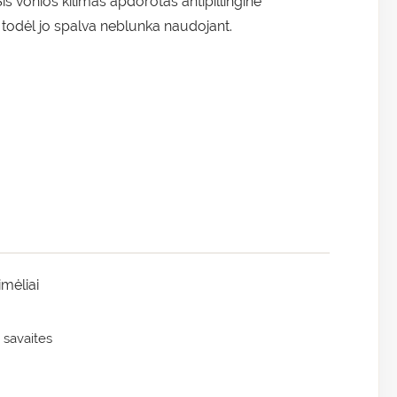
is vonios kilimas apdorotas antipillingine
, todėl jo spalva neblunka naudojant.
imėliai
 savaites