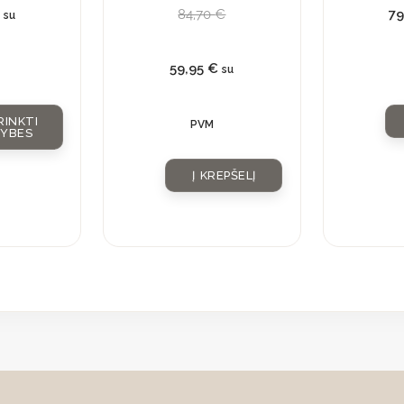
€
84,70
€
7
su
59,95
€
su
RINKTI
PVM
VYBES
Į KREPŠELĮ