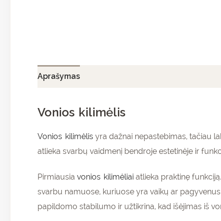
Aprašymas
Papildoma informacija
Atsiliepi
Vonios kilimėlis
Vonios kilimėlis
yra dažnai nepastebimas, tačiau la
atlieka svarbų vaidmenį bendroje estetinėje ir funkc
Pirmiausia
vonios kilimėliai
atlieka praktinę funkcij
svarbu namuose, kuriuose yra vaikų ar pagyvenusių
papildomo stabilumo ir užtikrina, kad išėjimas iš v