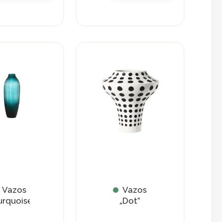
Vazos
Vazos
urquoise”
„Dot”