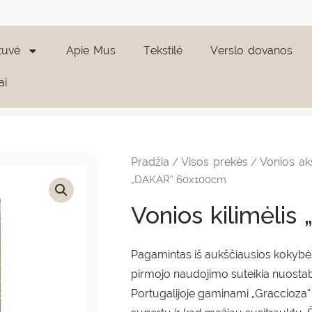
tuvė
Apie Mus
Tekstilė
Verslo dovanos
ai
produkto
kiekis:
Vonios
Pradžia
Visos prekės
Vonios ak
/
/
kilimėlis
"DAKAR"
„DAKAR” 60x100cm
60x100cm
Vonios kilimėli
Pagamintas iš aukščiausios kokybės 
pirmojo naudojimo suteikia nuosta
Portugalijoje gaminami „Graccioza“ v