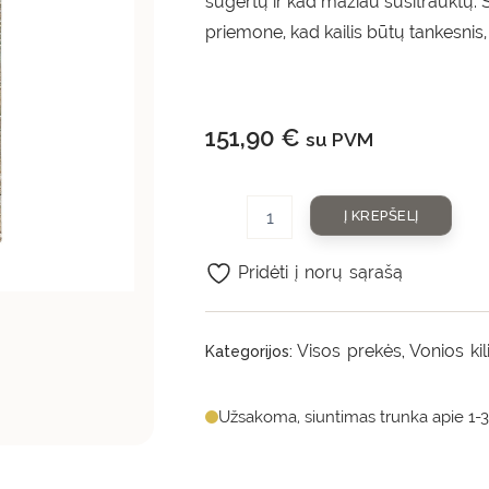
sugertų ir kad mažiau susitrauktų. Š
priemone, kad kailis būtų tankesnis
151,90
€
su PVM
Į KREPŠELĮ
Pridėti į norų sąrašą
Visos prekės
Vonios kil
Kategorijos:
,
Užsakoma, siuntimas trunka apie 1-3