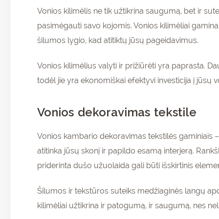
Vonios kilimėlis ne tik užtikrina saugumą, bet ir su
pasimėgauti savo kojomis. Vonios kilimėliai gaminam
šilumos lygio, kad atitiktų jūsų pageidavimus.
Vonios kilimėlius valyti ir prižiūrėti yra paprasta. D
todėl jie yra ekonomiškai efektyvi investicija į jūsų
Vonios dekoravimas tekstile
Vonios kambario dekoravimas tekstilės gaminiais – p
atitinka jūsų skonį ir papildo esamą interjerą. Rank
priderinta dušo užuolaida gali būti išskirtinis eleme
Šilumos ir tekstūros suteiks medžiaginės langų apda
kilimėliai užtikrina ir patogumą, ir saugumą, nes nel