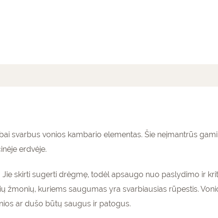
mai (0)
bai svarbus vonios kambario elementas. Šie neįmantrūs gamin
inėje erdvėje.
ą. Jie skirti sugerti drėgmę, todėl apsaugo nuo paslydimo ir k
 žmonių, kuriems saugumas yra svarbiausias rūpestis. Vonios 
onios ar dušo būtų saugus ir patogus.