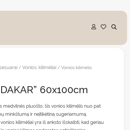
sesuarai
Vonios kilimėliai
/
/ Vonios kilimėlis
s „DAKAR” 60x100cm
medvilnės pluošto, šis vonios kilimėlis nuo pat
bų minkštumą ir neįtikėtiną sugeriamumą.
onios kilimėliai yra iš anksto išskalbti, kad geriau