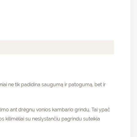
iai ne tik padidina saugumą ir patogumą, bet ir
ritimo ant drėgnų vonios kambario grindų. Tai ypač
kilimėliai su neslystančiu pagrindu suteikia