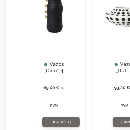
Vazos
Vaz
„Dino” 4
„Dot”
69,00
€
93,20
€
su
PVM
PVM
Į KREPŠELĮ
Į KR