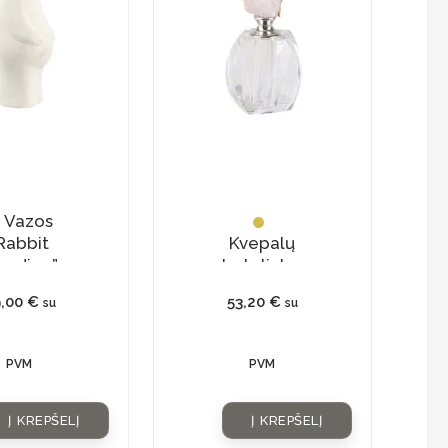
Vazos
Rabbit
Kvepalų
anding”
buteliukas
su
9,00
€
53,20
€
su
su
natūraliu
kristalu
PVM
PVM
Į KREPŠELĮ
Į KREPŠELĮ