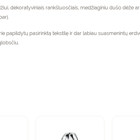
iui, dekoratyviniais rankšluosčiais, medžiaginiu dušo dėže ar
barį.
enumeruokite
rie papildytų pasirinktą tekstilę ir dar labiau suasmenintų erd
gaukite
15%
globsčiu.
pirmam
olaidą
kinių krepšeliui!
PRENUMERUOTI