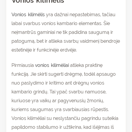
Vonios kilimėlis
Vonios kilimėlis
yra dažnai nepastebimas, tačiau
labai svarbus vonios kambario elementas. Šie
neįmantrūs gaminiai ne tik padidina saugumą ir
patogumą, bet ir atlieka svarbų vaidmenį bendroje
estetinėje ir funkcinėje erdvėje.
Pirmiausia
vonios kilimėliai
atlieka praktinę
funkciją. Jie skirti sugerti drėgmę, todėl apsaugo
nuo paslydimo ir kritimo ant drėgnų vonios
kambario grindų. Tai ypač svarbu namuose,
kuriuose yra vaikų ar pagyvenusių žmonių,
kuriems saugumas yra svarbiausias rūpestis.
Vonios kilimėliai su neslystančiu pagrindu suteikia
papildomo stabilumo ir užtikrina, kad išėjimas iš