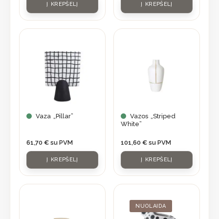
Į KREPŠELĮ
Į KREPŠELĮ
Vaza „Pillar”
Vazos „Striped
White”
61,70
€
su PVM
101,60
€
su PVM
Į KREPŠELĮ
Į KREPŠELĮ
Original
Current
price
price
was:
is:
NUOLAIDA
56,90 €.
39,83 €.