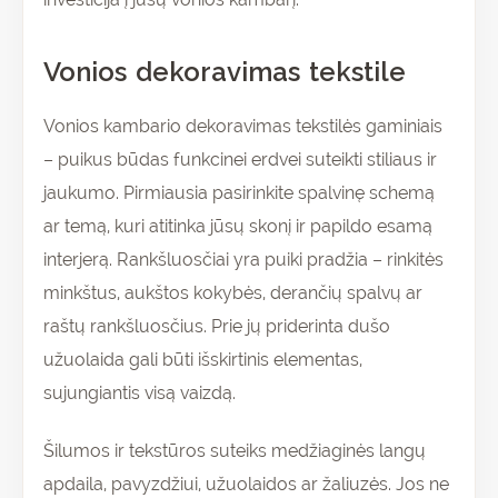
Vonios dekoravimas tekstile
Vonios kambario dekoravimas tekstilės gaminiais
– puikus būdas funkcinei erdvei suteikti stiliaus ir
jaukumo. Pirmiausia pasirinkite spalvinę schemą
ar temą, kuri atitinka jūsų skonį ir papildo esamą
interjerą. Rankšluosčiai yra puiki pradžia – rinkitės
minkštus, aukštos kokybės, derančių spalvų ar
raštų rankšluosčius. Prie jų priderinta dušo
užuolaida gali būti išskirtinis elementas,
sujungiantis visą vaizdą.
Šilumos ir tekstūros suteiks medžiaginės langų
apdaila, pavyzdžiui, užuolaidos ar žaliuzės. Jos ne