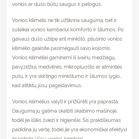
vonios ar dušo būtų saugus ir patogus.
Vonios kilimėlis ne tik užtikrina saugumą, bet ir
suteikia vonios kambariui komforto ir šilumos. Po
gaivaus dušo užlipę ant minkšto, pliušinio vonios
kilimėlio galėsite pasimėgauti savo kojomis.
Vonios kilimėliai gaminami iš įvairių medžiagų,
pavyzdžiui, medvilnės, mikropluošto ar atminties
putų, ir yra skirtingo minkštumo ir šilumos lygio,
kad atitiktų jūsų pageidavimus.
Vonios kilimėlius valyti ir prižiūrėti yra paprasta.
Daugumą jų galima skalbti skalbimo mašinoje,
todėl jie išliks švieži ir higieniški. Šis praktiškumas
padidina jų vertę, todėl jie yra ekonomiškai efektyvi
investicija į jūsų vonios kambarį.