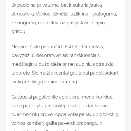
tik padidina privatumą, bet ir sukuria jaukią
atmosferą. Vonios kilimėliai užtikrina ir patogumą,
ir saugumą, nes neleidžia paslysti ant šlapių
grindų.
Nepamirškite papuošti tekstilės elementais,
pavyzdžiui, dekoratyviniais rankšluosčiais,
medžiaginiu dušo dėže ar net audiniu aptraukta
taburete. Šie maži akcentai gali labai padėti sukurti
jaukų ir stilingą vonios kambarį.
Galiausiai pagalvokite apie sienų meno kūrinius,
kurie papildytų pasirinktą tekstilę ir dar labiau
suasmenintų erdvę. Apgalvotai panaudoję tekstilę,
vonios kambarį galite paversti prabangiu ir