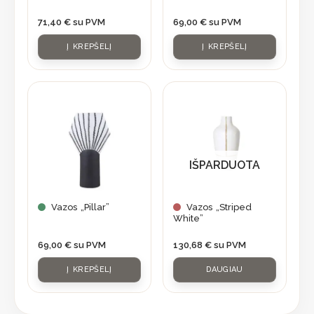
71,40
€
su PVM
69,00
€
su PVM
Į KREPŠELĮ
Į KREPŠELĮ
IŠPARDUOTA
Vazos „Pillar”
Vazos „Striped
White”
69,00
€
su PVM
130,68
€
su PVM
Į KREPŠELĮ
DAUGIAU