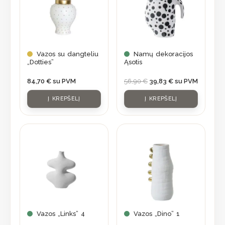
Vazos su dangteliu
Namų dekoracijos
„Dotties”
Ąsotis
84,70
€
su PVM
56,90
€
39,83
€
su PVM
Į KREPŠELĮ
Į KREPŠELĮ
Vazos „Links” 4
Vazos „Dino” 1