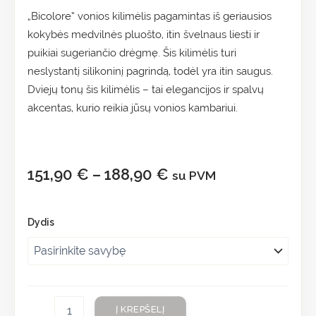
„Bicolore“ vonios kilimėlis pagamintas iš geriausios
kokybės medvilnės pluošto, itin švelnaus liesti ir
puikiai sugeriančio drėgmę. Šis kilimėlis turi
neslystantį silikoninį pagrindą, todėl yra itin saugus.
Dviejų tonų šis kilimėlis – tai elegancijos ir spalvų
akcentas, kurio reikia jūsų vonios kambariui.
151,90
€
–
188,90
€
su PVM
Dydis
Į KREPŠELĮ