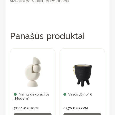
vizualiai patraukliu prieglobsčiu.
Panašūs produktai
Namų dekoracijos
Vazos „Dino” 6
„Modern”
72,60
€
su PVM
61,70
€
su PVM