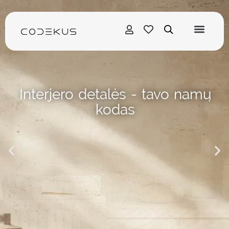
Pereiti
prie
turinio
Interjero detalės - tavo namų
kodas