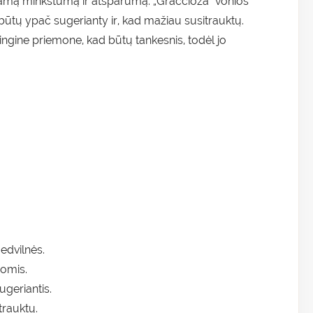
gstamą minkštumą ir atsparumą. „Graccioza” vonios
ad būtų ypač sugerianty ir, kad mažiau susitrauktų.
lingine priemone, kad būtų tankesnis, todėl jo
edvilnės.
jomis.
ugeriantis.
trauktų.