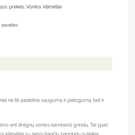
isos prekės
Vonios kilimėliai
,
 savaites
iai ne tik padidina saugumą ir patogumą, bet ir
ritimo ant drėgnų vonios kambario grindų. Tai ypač
kilimėliai su neslystančiu pagrindu suteikia