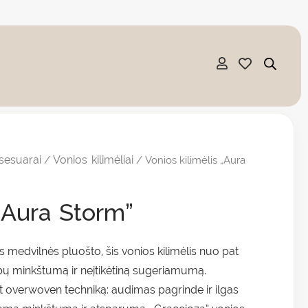
:
sesuarai
Vonios kilimėliai
/
/ Vonios kilimėlis „Aura
0 €
gh
 „Aura Storm”
0 €
medvilnės pluošto, šis vonios kilimėlis nuo pat
bų minkštumą ir neįtikėtiną sugeriamumą.
t overwoven techniką: audimas pagrinde ir ilgas