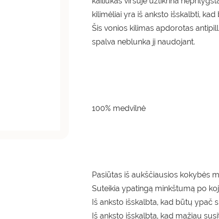
kailiukas viršuje užtikrina neprily
kilimėliai yra iš anksto išskalbti, k
Šis vonios kilimas apdorotas antipil
spalva neblunka jį naudojant.
100% medvilnė
Pasiūtas iš aukščiausios kokybės m
Suteikia ypatingą minkštumą po ko
Iš anksto išskalbta, kad būtų ypač s
Iš anksto išskalbta, kad mažiau susi