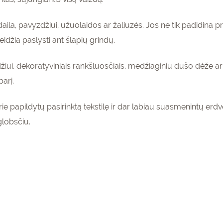
ila, pavyzdžiui, užuolaidos ar žaliuzės. Jos ne tik padidina pr
eidžia paslysti ant šlapių grindų.
iui, dekoratyviniais rankšluosčiais, medžiaginiu dušo dėže ar
barį.
rie papildytų pasirinktą tekstilę ir dar labiau suasmenintų erd
globsčiu.