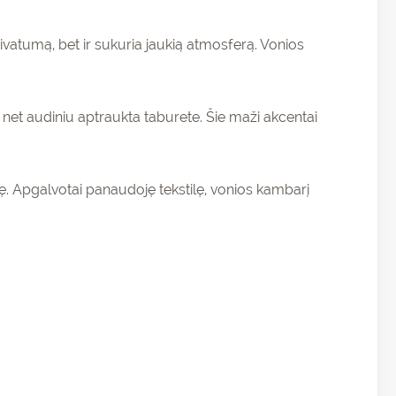
ivatumą, bet ir sukuria jaukią atmosferą. Vonios
 net audiniu aptraukta taburete. Šie maži akcentai
vę. Apgalvotai panaudoję tekstilę, vonios kambarį