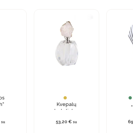
os
h”
Kvepalų
„
buteliukas
su
53,20
€
6
su
su
natūraliu
kristalu