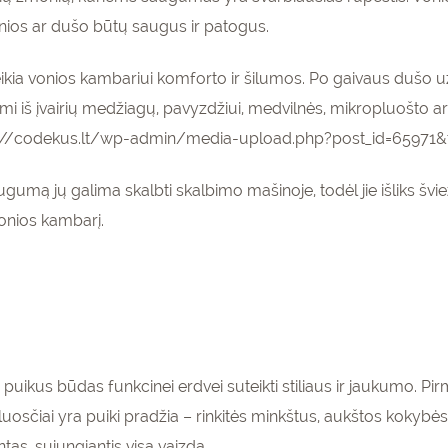
onios ar dušo būtų saugus ir patogus.
teikia vonios kambariui komforto ir šilumos. Po gaivaus dušo užl
i iš įvairių medžiagų, pavyzdžiui, medvilnės, mikropluošto ar 
ttps://codekus.lt/wp-admin/media-upload.php?post_id=6597
augumą jų galima skalbti skalbimo mašinoje, todėl jie išliks šviež
 vonios kambarį.
uikus būdas funkcinei erdvei suteikti stiliaus ir jaukumo. Pir
šluosčiai yra puiki pradžia – rinkitės minkštus, aukštos kokybės
ntas, sujungiantis visą vaizdą.