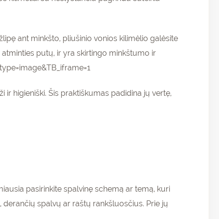
ipę ant minkšto, pliušinio vonios kilimėlio galėsite
atminties putų, ir yra skirtingo minkštumo ir
1&type=image&TB_iframe=1
i ir higieniški. Šis praktiškumas padidina jų vertę,
miausia pasirinkite spalvinę schemą ar temą, kuri
, derančių spalvų ar raštų rankšluosčius. Prie jų