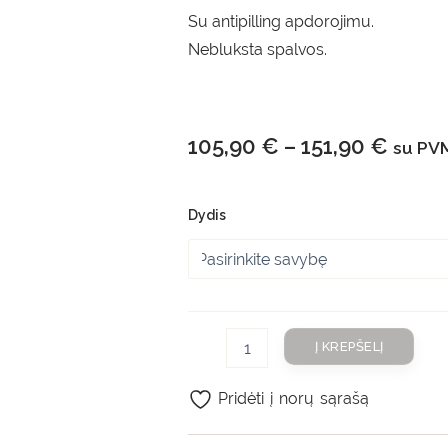
Su antipilling apdorojimu.
Nebluksta spalvos.
105,90
€
–
151,90
€
su PV
Dydis
Į KREPŠELĮ
Pridėti į norų sąrašą