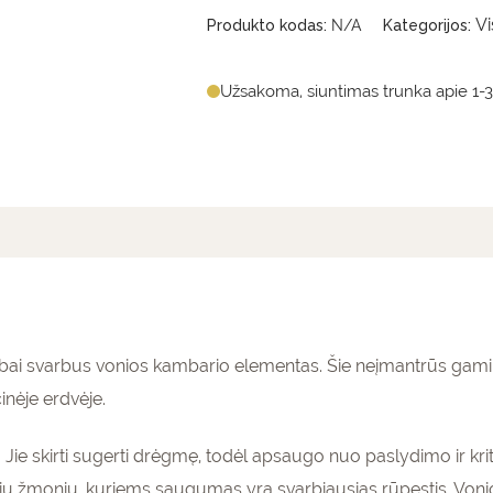
V
Produkto kodas:
N/A
Kategorijos:
Užsakoma, siuntimas trunka apie 1-3
mai (0)
bai svarbus vonios kambario elementas. Šie neįmantrūs gamin
inėje erdvėje.
ą. Jie skirti sugerti drėgmę, todėl apsaugo nuo paslydimo ir k
 žmonių, kuriems saugumas yra svarbiausias rūpestis. Vonios 