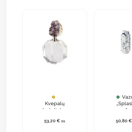
Vaz
Kvepalų
„Splas
buteliukas
A
su
53,20
€
50,80
€
su
natūraliu
kristalu