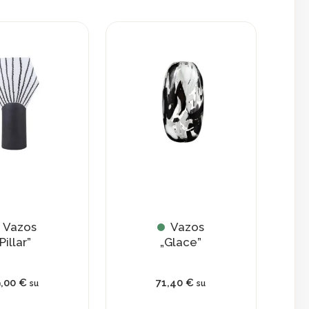
Vazos
Vazos
Pillar”
„Glace”
9,00
€
71,40
€
su
su