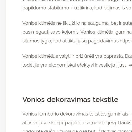
papildomo stabilumo ir užtikrina, kad išėjimas iš v
Vonios kilimėlis ne tik užtikrina saugumą, bet ir su
pasimėgauti savo kojomis. Vonios kilimėliai gaminam
šilumos lygio, kad atitiktų jūsų pageidavimus.h
Vonios kilimėlius valyti ir prižiūrėti yra paprasta. D
todėl jie yra ekonomiškai efektyvi investicija į jūsų
Vonios dekoravimas tekstile
Vonios kambario dekoravimas tekstilės gaminiais – p
atitinka jūsų skonį ir papildo esamą interjerą. Rank
priderinta dušo užuolaida gali būti išskirtinis eleme