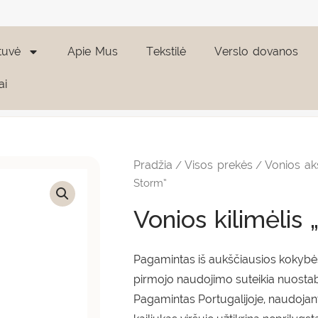
tuvė
Apie Mus
Tekstilė
Verslo dovanos
ai
produkto
Price
kiekis:
range
Vonios
Pradžia
Visos prekės
Vonios ak
/
/
kilimėlis
105,9
"Aura
Storm”
Storm"
throu
Vonios kilimėlis
151,9
Pagamintas iš aukščiausios kokybės 
pirmojo naudojimo suteikia nuosta
Pagamintas Portugalijoje, naudojan