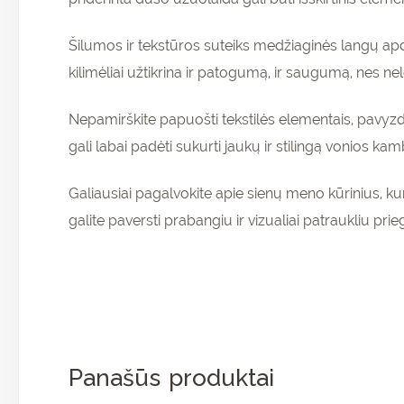
Šilumos ir tekstūros suteiks medžiaginės langų apda
kilimėliai užtikrina ir patogumą, ir saugumą, nes nel
Nepamirškite papuošti tekstilės elementais, pavyzdž
gali labai padėti sukurti jaukų ir stilingą vonios kam
Galiausiai pagalvokite apie sienų meno kūrinius, ku
galite paversti prabangiu ir vizualiai patraukliu prie
Panašūs produktai