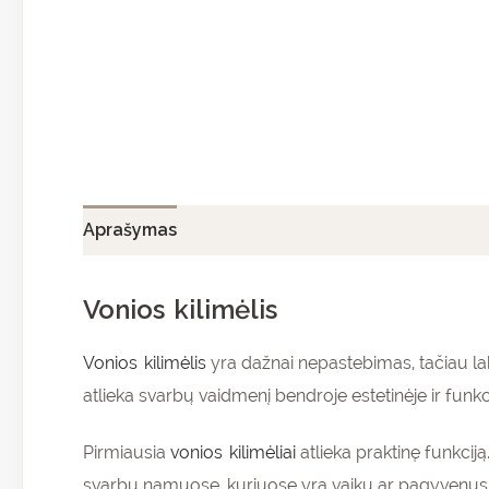
Aprašymas
Papildoma informacija
Atsiliepi
Vonios kilimėlis
Vonios kilimėlis
yra dažnai nepastebimas, tačiau la
atlieka svarbų vaidmenį bendroje estetinėje ir funkc
Pirmiausia
vonios kilimėliai
atlieka praktinę funkcij
svarbu namuose, kuriuose yra vaikų ar pagyvenusių