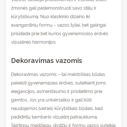
žmonės gali pademonstruoti savo stilių ir
kūrybiškumą. Nuo klasikinio dizaino iki
avangardinių formų – vazos tyliai, bet galingai
prisideda prie bet kurios gyvenamosios erdvės
vizualinės harmonijos.
Dekoravimas vazomis
Dekoravimas vazomis – tai meistriškas būdas
pakeisti gyvenamąsias erdves, suteikiant joms
elegancijos, asmeniškumo ir prisilietimo prie
gamtos. Jos yra universalios ir gali būti
naudojamos įvairiais kūrybiškais būdais, kad
padidintų kambario vizualinį patrauklumą.
Skirtingų medžiagų, dydžių ir formų vazos suteikia