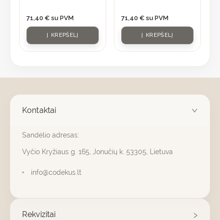
71,40
€
su PVM
71,40
€
su PVM
Į KREPŠELĮ
Į KREPŠELĮ
Kontaktai
Sandėlio adresas:
Vyčio Kryžiaus g. 165, Jonučių k. 53305, Lietuva
info@codekus.lt
Rekvizitai