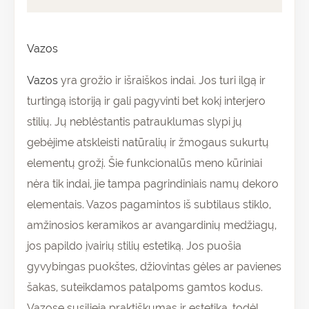
Vazos
Vazos
yra grožio ir išraiškos indai. Jos turi ilgą ir
turtingą istoriją ir gali pagyvinti bet kokį interjero
stilių. Jų neblėstantis patrauklumas slypi jų
gebėjime atskleisti natūralių ir žmogaus sukurtų
elementų grožį. Šie funkcionalūs meno kūriniai
nėra tik indai, jie tampa pagrindiniais namų dekoro
elementais. Vazos pagamintos iš subtilaus stiklo,
amžinosios keramikos ar avangardinių medžiagų,
jos papildo įvairių stilių estetiką. Jos puošia
gyvybingas puokštes, džiovintas gėles ar pavienes
šakas, suteikdamos patalpoms gamtos kodus.
Vazose susilieja praktiškumas ir estetika, todėl