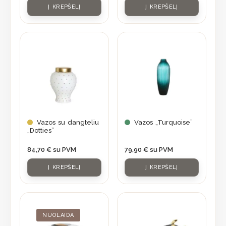
Į KREPŠELĮ
Į KREPŠELĮ
Vazos su dangteliu
Vazos „Turquoise”
„Dotties”
84,70
€
su PVM
79,90
€
su PVM
Į KREPŠELĮ
Į KREPŠELĮ
Original
Current
price
price
was:
is:
NUOLAIDA
84,70 €.
59,95 €.