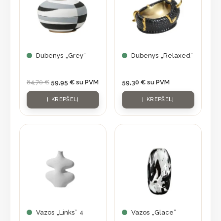
Dubenys „Grey”
Dubenys „Relaxed”
84,70
€
59,95
€
su PVM
59,30
€
su PVM
Į KREPŠELĮ
Į KREPŠELĮ
Vazos „Links” 4
Vazos „Glace”