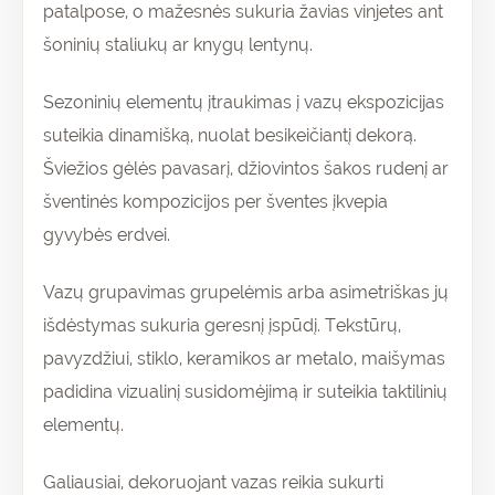
patalpose, o mažesnės sukuria žavias vinjetes ant
šoninių staliukų ar knygų lentynų.
Sezoninių elementų įtraukimas į vazų ekspozicijas
suteikia dinamišką, nuolat besikeičiantį dekorą.
Šviežios gėlės pavasarį, džiovintos šakos rudenį ar
šventinės kompozicijos per šventes įkvepia
gyvybės erdvei.
Vazų grupavimas grupelėmis arba asimetriškas jų
išdėstymas sukuria geresnį įspūdį. Tekstūrų,
pavyzdžiui, stiklo, keramikos ar metalo, maišymas
padidina vizualinį susidomėjimą ir suteikia taktilinių
elementų.
Galiausiai, dekoruojant vazas reikia sukurti