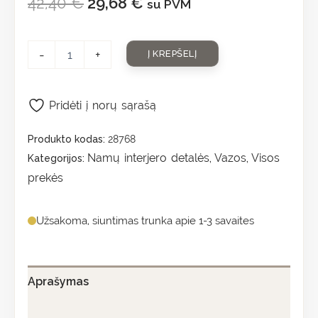
42,40
€
29,68
€
su PVM
-
+
Į KREPŠELĮ
Pridėti į norų sąrašą
Produkto kodas:
28768
Namų interjero detalės
Vazos
Visos
Kategorijos:
,
,
prekės
Užsakoma, siuntimas trunka apie 1-3 savaites
Aprašymas
Papildoma informacija