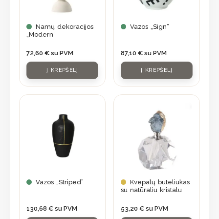
Namų dekoracijos
Vazos „Sign”
„Modern”
72,60
€
su PVM
87,10
€
su PVM
Į KREPŠELĮ
Į KREPŠELĮ
Vazos „Striped”
Kvepalų buteliukas
su natūraliu kristalu
130,68
€
su PVM
53,20
€
su PVM