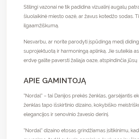
Stilingi vazonai ne tik padidina vizualinį augalų pat
šiuolaikinė miesto oazė, ar žavus kotedžo sodas. Tin
ilgaamžiškumą.
Nesvarbu, ar norite parodyti įspūdingą medį didingoj
suprojektuotą ir harmoningą aplinką. Jie suteikia 
erdvę galite paversti žaliąja oaze, atspindinčia jūsų 
APIE GAMINTOJĄ
“Nordal” – tai Danijos prekės ženklas, garsėjantis 
ženklas tapo išskirtinio dizaino, kokybiško meistri
elegancijos ir senovinio žavesio derinį.
“Nordal” dizaino etosas grindžiamas įsitikinimu, kad k