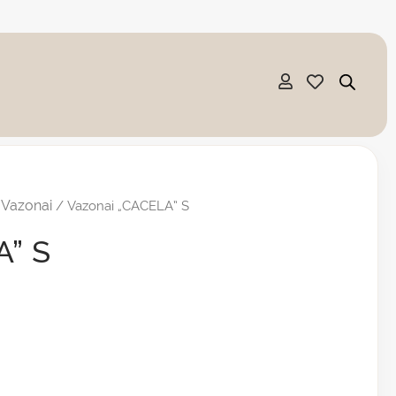
Vazonai
/
/ Vazonai „CACELA” S
A” S