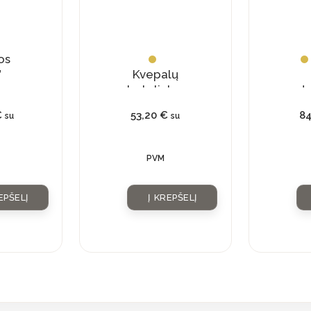
os
”
Kvepalų
buteliukas
da
su
„D
€
53,20
€
8
su
su
natūraliu
kristalu
PVM
EPŠELĮ
Į KREPŠELĮ