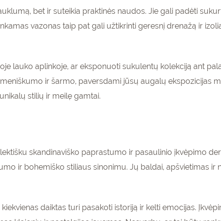
rauklumą, bet ir suteikia praktinės naudos. Jie gali padėti sukur
kamas vazonas taip pat gali užtikrinti geresnį drenažą ir izoli
e lauko aplinkoje, ar eksponuoti sukulentų kolekciją ant palang
asmeniškumo ir šarmo, paversdami jūsų augalų ekspozicijas me
unikalų stilių ir meilę gamtai.
eklektišku skandinaviško paprastumo ir pasaulinio įkvėpimo der
škumo ir bohemiško stiliaus sinonimu. Jų baldai, apšvietimas i
iekvienas daiktas turi pasakoti istoriją ir kelti emocijas. Įkvėpi