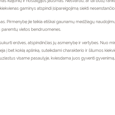
as klajonių ir nostalgijos jausmas. Nesvarbu, ar tai būtų ra
 kiekvienas gaminys atspindi įsipareigojimą siekti nesenstančio
mas. Pirmenybę jie teikia etiškai gaunamų medžiagų naudojimui
rtu paremtų vietos bendruomenes.
enumeruokite
gaukite
15%
sukurti erdves, atspindinčias jų asmenybę ir vertybes. Nuo mi
pirmam
olaidą
silieja į bet kokią aplinką, suteikdami charakterio ir šilumos k
kinių krepšeliui!
entuziastus visame pasaulyje, kviesdama juos gyventi gyvenimą, 
PRENUMERUOTI