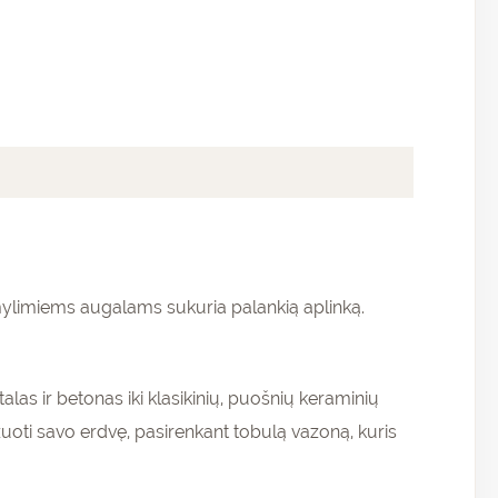
ų mylimiems augalams sukuria palankią aplinką.
as ir betonas iki klasikinių, puošnių keraminių
izuoti savo erdvę, pasirenkant tobulą vazoną, kuris