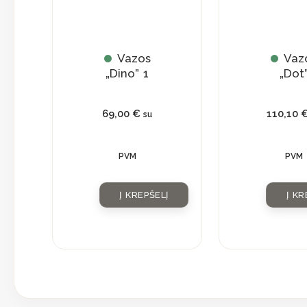
Vazos
Vaz
„Dino” 1
„Dot
69,00
€
110,10
su
PVM
PVM
Į KREPŠELĮ
Į KR