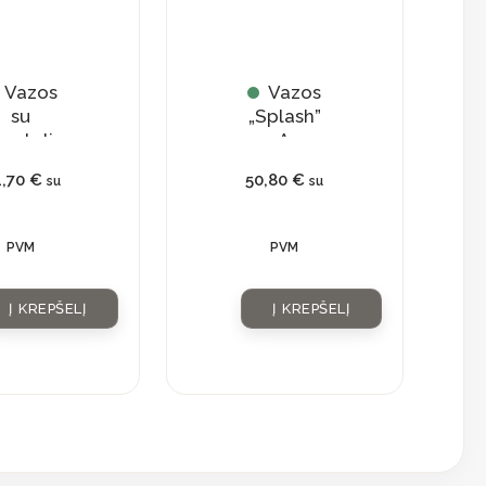
Vazos
Vazos
su
„Splash”
ngteliu
A
otties”
4,70
€
50,80
€
su
su
PVM
PVM
Į KREPŠELĮ
Į KREPŠELĮ