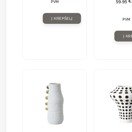
59,95
€
PVM
Į KREPŠELĮ
PVM
Į KR