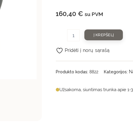
160,40
€
su PVM
Į KREPŠELĮ
Pridėti į norų sąrašą
N
Produkto kodas:
8822
Kategorijos:
Užsakoma, siuntimas trunka apie 1-3