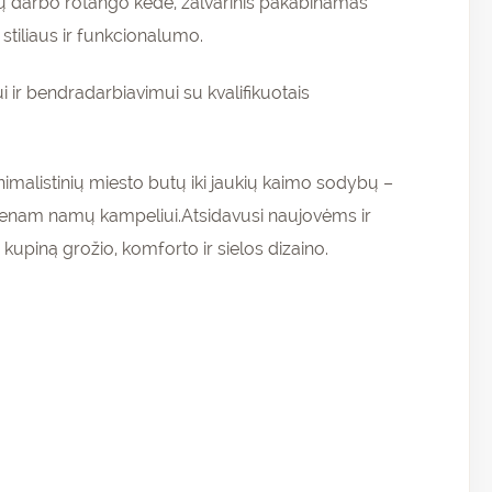
nkų darbo rotango kėdė, žalvarinis pakabinamas
 stiliaus ir funkcionalumo.
 ir bendradarbiavimui su kvalifikuotais
nimalistinių miesto butų iki jaukių kaimo sodybų –
iekvienam namų kampeliui.Atsidavusi naujovėms ir
kupiną grožio, komforto ir sielos dizaino.