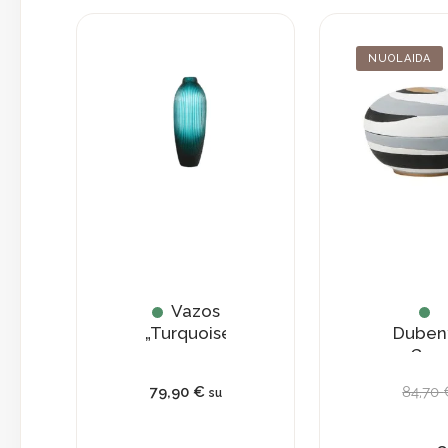
NUOLAIDA
Vazos
„Turquoise”
Duben
„Grey
79,90
€
84,70
su