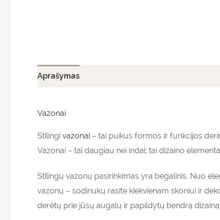
Aprašymas
Papildoma informacija
Atsiliepi
Vazonai
Stilingi
vazonai
– tai puikus formos ir funkcijos der
Vazonai – tai daugiau nei indai; tai dizaino element
Stilingų vazonų pasirinkimas yra begalinis. Nuo ele
vazonų – sodinukų rasite kiekvienam skoniui ir dekor
derėtų prie jūsų augalų ir papildytų bendrą dizainą