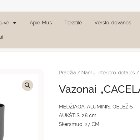
tuvė
Apie Mus
Tekstilė
Verslo dovanos
ai
produkto
kiekis:
Vazonai
Pradžia
Namų interjero detalės
/
"CACELA"
S
Vazonai „CACEL
MEDŽIAGA: ALUMINIS, GELEŽIS
AUKŠTIS: 28 cm
Skersmuo: 27 CM