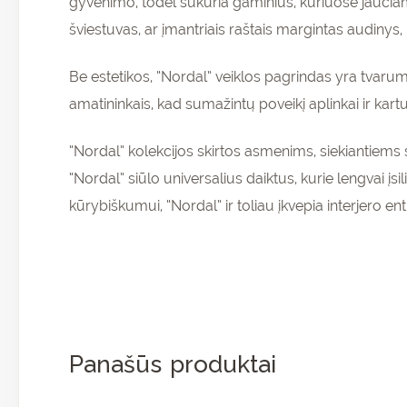
gyvenimo, todėl sukuria gaminius, kuriuose jaučiam
šviestuvas, ar įmantriais raštais margintas audinys,
Be estetikos, “Nordal” veiklos pagrindas yra tvaru
amatininkais, kad sumažintų poveikį aplinkai ir ka
Pr
ir 
“Nordal” kolekcijos skirtos asmenims, siekiantiems 
nu
“Nordal” siūlo universalius daiktus, kurie lengvai į
pir
kūrybiškumui, “Nordal” ir toliau įkvepia interjero 
Panašūs produktai