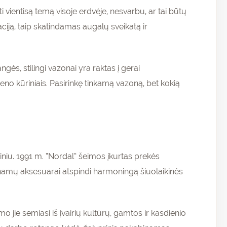
ti vientisą temą visoje erdvėje, nesvarbu, ar tai būtų
aciją, taip skatindamas augalų sveikatą ir
ės, stilingi vazonai yra raktas į gerai
no kūriniais. Pasirinkę tinkamą vazoną, bet kokią
iniu. 1991 m. “Nordal” šeimos įkurtas prekės
r namų aksesuarai atspindi harmoningą šiuolaikinės
mo jie semiasi iš įvairių kultūrų, gamtos ir kasdienio