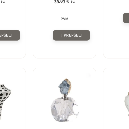
39,83
€
su
su
PVM
EPŠELĮ
Į KREPŠELĮ