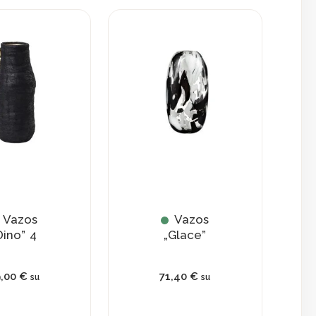
Vazos
Vazos
Dino” 4
„Glace”
9,00
€
71,40
€
su
su