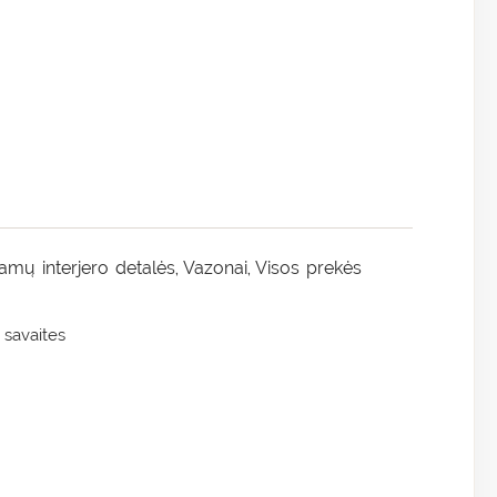
amų interjero detalės
Vazonai
Visos prekės
,
,
 savaites