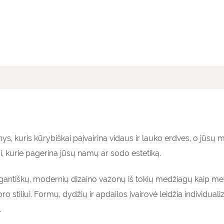
mai (0)
inys, kuris kūrybiškai paįvairina vidaus ir lauko erdves, o jūs
ai, kurie pagerina jūsų namų ar sodo estetiką.
gantiškų, modernių dizaino vazonų iš tokių medžiagų kaip metal
o stiliui. Formų, dydžių ir apdailos įvairovė leidžia individual
.