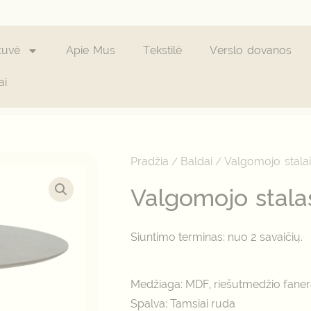
tuvė
Apie Mus
Tekstilė
Verslo dovanos
ai
produkto
kiekis:
Valgomojo
Pradžia
Baldai
Valgomojo stala
/
/
stalas
Bolton
Valgomojo stala
ø120x76
cm
Siuntimo terminas: nuo 2 savaičių.
Medžiaga: MDF, riešutmedžio fane
Spalva: Tamsiai ruda