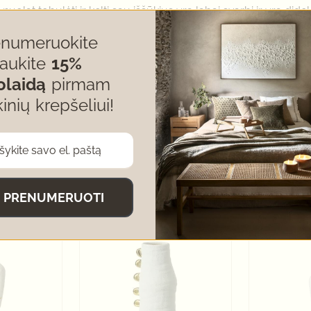
nuolat tobulėti ir kelti sau iššūkius yra labai svarbi ir yra di
enumeruokite
oreikių. Tai ne mažiau svarbu nei paprasta patikima verslo pra
gaukite
15%
olaidą
pirmam
kinių krepšeliui!
PRENUMERUOTI