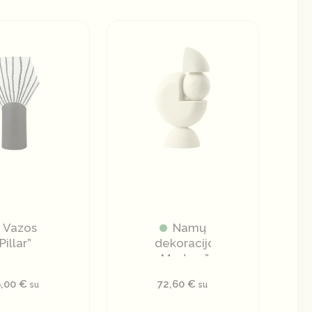
Vazos
Namų
Pillar”
dekoracijos
„Modern”
9,00
€
72,60
€
su
su