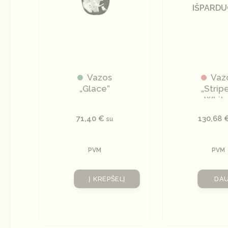
IŠPARD
Vazos
Vaz
„Glace”
„Strip
White
71,40
€
130,68
su
PVM
PVM
Į KREPŠELĮ
DA