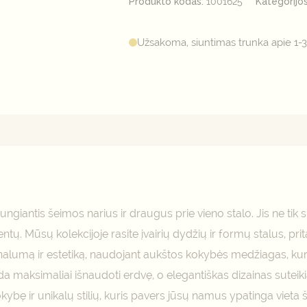
Produkto kodas:
1001625
Kategorijo
Užsakoma, siuntimas trunka apie 1-3
mai (0)
ungiantis šeimos narius ir draugus prie vieno stalo. Jis ne tik s
entų. Mūsų kolekcijoje rasite įvairių dydžių ir formų stalus, p
ionalumą ir estetiką, naudojant aukštos kokybės medžiagas, k
padeda maksimaliai išnaudoti erdvę, o elegantiškas dizainas s
kybę ir unikalų stilių, kuris pavers jūsų namus ypatinga viet