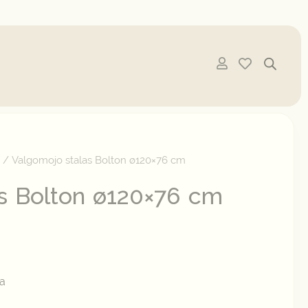
i
/ Valgomojo stalas Bolton ø120×76 cm
s Bolton ø120×76 cm
ra