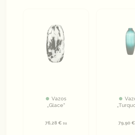
Vazos
Vaz
„Glace”
„Turquo
76,28
€
79,90
€
su