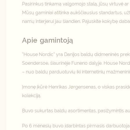
Pasirinkus tinkamą valgomojo stalą, jūsų virtuvė ar v
Mūsų gaminiai atitinka aukščiausius standartus, užt
namų interjerui jau šiandien. Pajuskite kokybę daba
Apie gamintoją
“House Nordic” yra Danijos baldų didmeninės prekybo
Soendersoe, šiaurinėje Funeno dalyje. House Nordic”
– nuo baldų parduotuvių iki internetinių mažmenini
Įmonę įkūrė Henrikas Jørgensenas, o viskas prasidėj
kolekciją.
Buvo sukurtas baldų asortimentas, pasižymintis au
Po 6 mėnesių buvo įdarbintas pirmasis darbuotojas