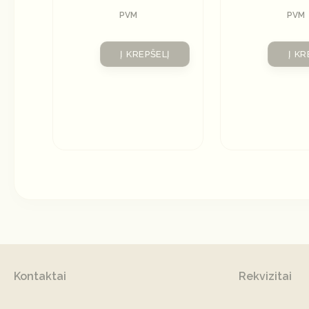
PVM
PVM
Į KREPŠELĮ
Į KR
Kontaktai
Rekvizitai