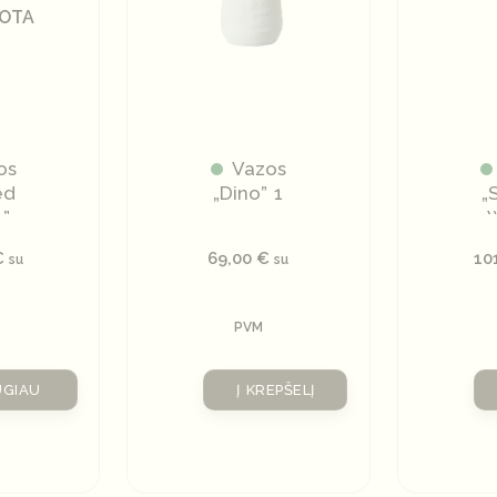
UOTA
os
Vazos
ed
„Dino” 1
„
”
€
69,00
€
10
su
su
PVM
UGIAU
Į KREPŠELĮ