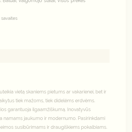
Baldai
Valgomojo stalai
Visos prekės
s:
,
,
 savaites
uteikia vietą skaniems pietums ar vakarienei, bet ir
ritaikytus tiek mažoms, tiek didelėms erdvėms.
urios garantuoja ilgaamžiškumą. Inovatyvūs
uteikia namams jaukumo ir modernumo. Pasirinkdami
a šeimos susibūrimams ir draugiškiems pokalbiams.