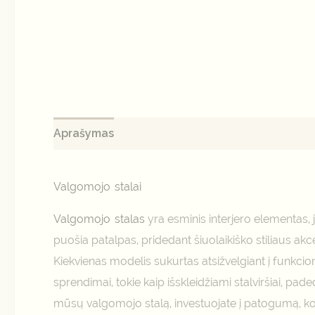
Aprašymas
Papildoma informacija
Atsiliepi
Valgomojo stalai
Valgomojo stalas
yra esminis interjero elementas, j
puošia patalpas, pridedant šiuolaikiško stiliaus akc
Kiekvienas modelis sukurtas atsižvelgiant į funkc
sprendimai, tokie kaip išskleidžiami stalviršiai, 
mūsų valgomojo stalą, investuojate į patogumą, ko