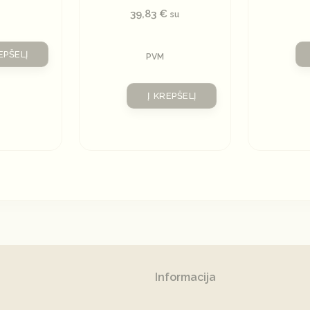
39,83
€
su
EPŠELĮ
PVM
Į KREPŠELĮ
Informacija