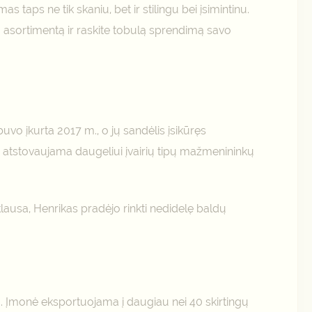
 taps ne tik skaniu, bet ir stilingu bei įsimintinu.
tų asortimentą ir raskite tobulą sprendimą savo
vo įkurta 2017 m., o jų sandėlis įsikūręs
ai atstovaujama daugeliui įvairių tipų mažmenininkų
lausa, Henrikas pradėjo rinkti nedidelę baldų
. Įmonė eksportuojama į daugiau nei 40 skirtingų