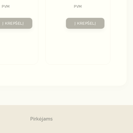
PVM
PVM
Į KREPŠELĮ
Į KREPŠELĮ
Pirkėjams