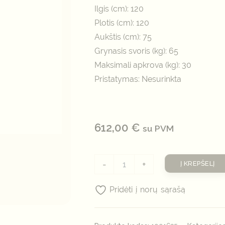
Ilgis (cm): 120
Plotis (cm): 120
Aukštis (cm): 75
Grynasis svoris (kg): 65
Maksimali apkrova (kg): 30
Pristatymas: Nesurinkta
612,00
€
su PVM
-
+
Į KREPŠELĮ
Pridėti į norų sąrašą