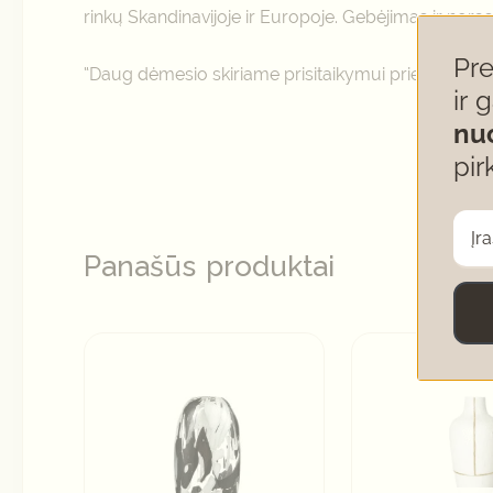
rinkų Skandinavijoje ir Europoje. Gebėjimas ir noras 
Pr
“Daug dėmesio skiriame prisitaikymui prie klientų p
ir 
nu
pir
Panašūs produktai