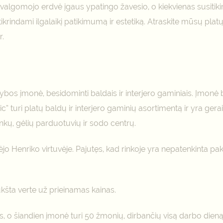
algomojo erdvė įgaus ypatingo žavesio, o kiekvienas susitikimas
ikrindami ilgalaikį patikimumą ir estetiką. Atraskite mūsų pla
r.
s įmonė, besidominti baldais ir interjero gaminiais. Įmonė bu
 turi platų baldų ir interjero gaminių asortimentą ir yra ger
nkų, gėlių parduotuvių ir sodo centrų.
o Henriko virtuvėje. Pajutęs, kad rinkoje yra nepatenkinta pak
kšta verte už prieinamas kainas.
, o šiandien įmonė turi 50 žmonių, dirbančių visą darbo dieną