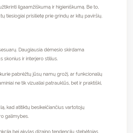
užtikrinti ilgaamžiškumą ir higieniškumą. Be to,
tiesiogiai prisilietę prie grindų ar kitų paviršių.
aksesuarų. Daugiausia dėmesio skirdama
 skonius ir interjero stilius.
, kurie pabrėžtų jūsų namų grožį, ar funkcionalių
iai ne tik vizualiai patrauklūs, bet ir praktiški,
, kad atitiktų besikeičiančius vartotojų
oro galimybes.
nkciją bei akylas dizaino tendencijų stebėtojas