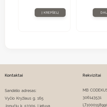
Į KREPŠELĮ
DA
Kontaktai
Rekvizitai
MB CODEKU
Sandėlio adresas:
306143531
Vyčio Kryžiaus g. 165
LT100015899
Jonučių k. 53305, Lietuva