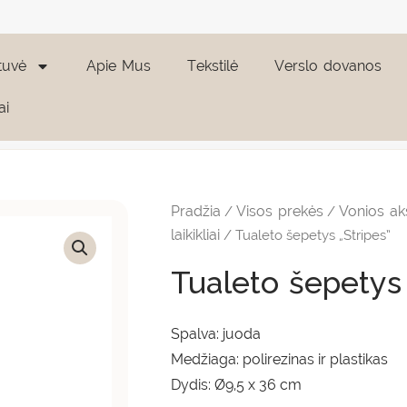
tuvė
Apie Mus
Tekstilė
Verslo dovanos
ai
Pradžia
Visos prekės
Vonios ak
/
/
laikikliai
/ Tualeto šepetys „Stripes”
Tualeto šepetys 
Spalva: juoda
Medžiaga: polirezinas ir plastikas
Dydis: Ø9,5 x 36 cm