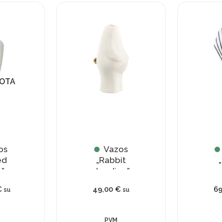
UOTA
os
Vazos
ed
„Rabbit
„
”
standing”
€
49,00
€
6
su
su
PVM