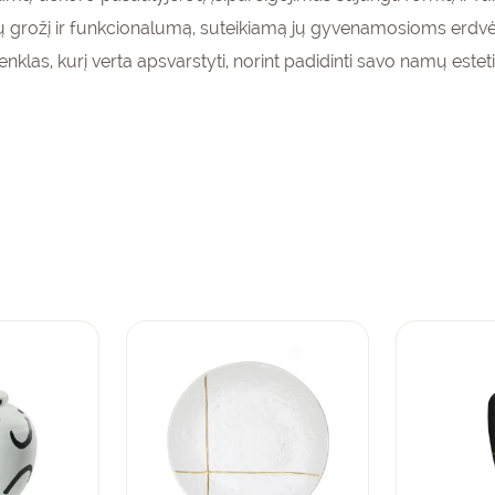
enumeruokite
ių grožį ir funkcionalumą, suteikiamą jų gyvenamosioms erdvėm
gaukite
15%
nklas, kurį verta apsvarstyti, norint padidinti savo namų estet
pirmam
olaidą
kinių krepšeliui!
PRENUMERUOTI