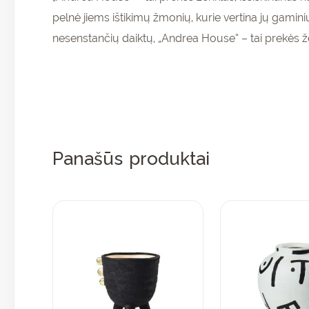
Pr
pelnė jiems ištikimų žmonių, kurie vertina jų gamin
ir 
nesenstančių daiktų, „Andrea House” – tai prekės že
nu
pir
Panašūs produktai