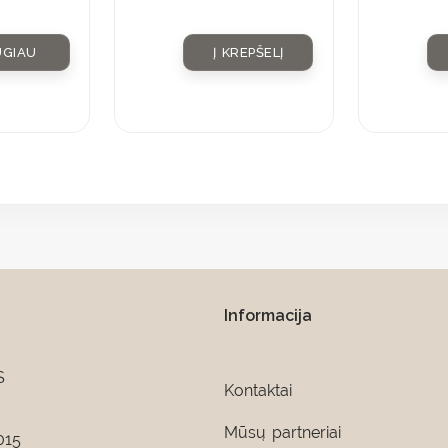
UGIAU
Į KREPŠELĮ
Informacija
S
Kontaktai
Mūsų partneriai
015