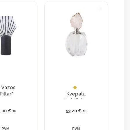
Vazos
Pillar”
Kvepalų
buteliukas
su
9,00
€
53,20
€
su
su
natūraliu
kristalu
PVM
PVM