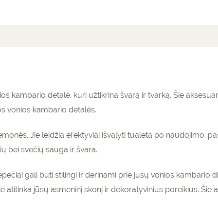
mai (0)
os kambario detalė, kuri užtikrina švarą ir tvarką. Šie aksesuar
iškos vonios kambario detalės.
emonės. Jie leidžia efektyviai išvalyti tualetą po naudojimo, p
rių bei svečių sauga ir švara.
čiai gali būti stilingi ir derinami prie jūsų vonios kambario di
e atitinka jūsų asmeninį skonį ir dekoratyvinius poreikius. Šie a