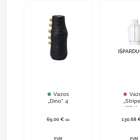
IŠPARD
Vazos
Vaz
„Dino” 4
„Strip
White
69,00
€
130,68
su
PVM
PVM