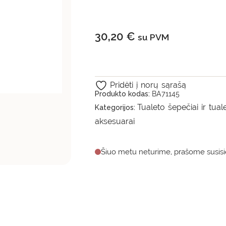
30,20
€
su PVM
Pridėti į norų sąrašą
Produkto kodas:
BA71145
Tualeto šepečiai ir tuale
Kategorijos:
aksesuarai
Šiuo metu neturime, prašome susisie