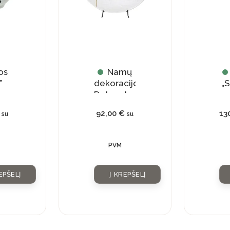
os
Namų
”
dekoracijos
„S
Dekoratyvinė
lėkštė
92,00
€
13
su
su
PVM
EPŠELĮ
Į KREPŠELĮ