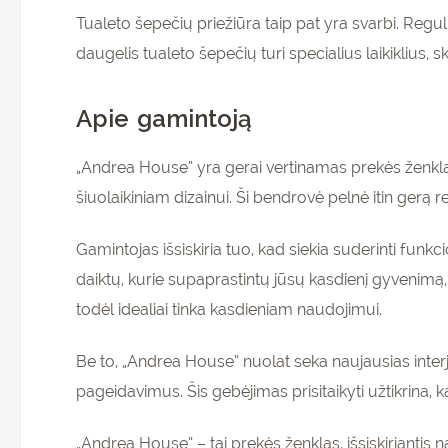
Tualeto šepečių priežiūra taip pat yra svarbi. Reguli
daugelis tualeto šepečių turi specialius laikiklius, s
Apie gamintoją
„Andrea House” yra gerai vertinamas prekės ženkl
šiuolaikiniam dizainui. Ši bendrovė pelnė itin gerą rep
Gamintojas išsiskiria tuo, kad siekia suderinti funk
daiktų, kurie supaprastintų jūsų kasdienį gyvenimą, jų
todėl idealiai tinka kasdieniam naudojimui.
Be to, „Andrea House” nuolat seka naujausias interje
pageidavimus. Šis gebėjimas prisitaikyti užtikrina, k
„Andrea House” – tai prekės ženklas, išsiskiriantis 