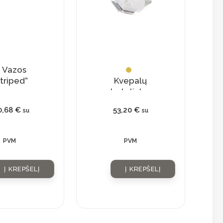
Vazos
triped”
Kvepalų
buteliukas
su
0,68
€
53,20
€
su
su
natūraliu
kristalu
PVM
PVM
Į KREPŠELĮ
Į KREPŠELĮ