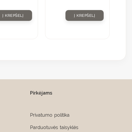
Į KREPŠELĮ
Į KREPŠELĮ
Pirkėjams
Privatumo politika
Parduotuvės taisyklės