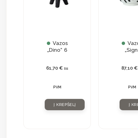
Vazos
Vaz
„Dino” 6
„Sign
61,70
€
87,10
€
su
PVM
PVM
Į KREPŠELĮ
Į KR