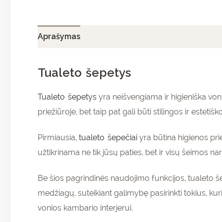
Aprašymas
Papildoma informacija
Atsiliepi
Tualeto šepetys
Tualeto šepetys
yra neišvengiama ir higieniška voni
priežiūroje, bet taip pat gali būti stilingos ir estet
Pirmiausia,
tualeto šepečiai
yra būtina higienos pri
užtikrinama ne tik jūsų paties, bet ir visų šeimos na
Be šios pagrindinės naudojimo funkcijos, tualeto šepe
medžiagų, suteikiant galimybę pasirinkti tokius, kuri
vonios kambario interjerui.