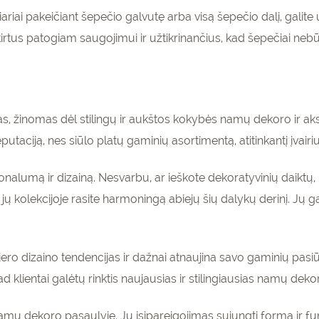
ariai pakeičiant šepečio galvutę arba visą šepečio dalį, galite 
kirtus patogiam saugojimui ir užtikrinančius, kad šepečiai nebūtų 
as, žinomas dėl stilingų ir aukštos kokybės namų dekoro ir 
utaciją, nes siūlo platų gaminių asortimentą, atitinkantį įvairius
cionalumą ir dizainą. Nesvarbu, ar ieškote dekoratyvinių daiktų
 kolekcijoje rasite harmoningą abiejų šių dalykų derinį. Jų gamin
ro dizaino tendencijas ir dažnai atnaujina savo gaminių pasiūlą
ad klientai galėtų rinktis naujausias ir stilingiausias namų dek
namų dekoro pasaulyje. Jų įsipareigojimas sujungti formą ir fu